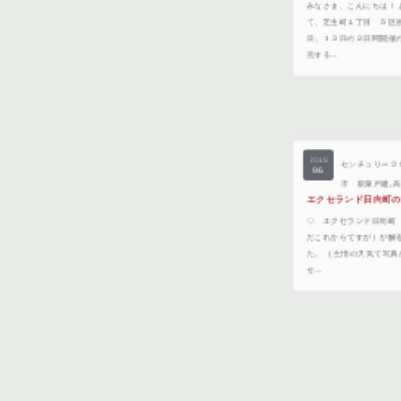
みなさま、こんにちは！
て、芝生町１丁目 ５区
日、１３日の２日間開催
売する…
2015
センチュリー２
9/6
市 新築戸建
,
エクセランド日向町
◇ エクセランド日向町
だこれからですが）が解
た。 （生憎の天気で写
せ…