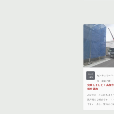
2015
センチュリー２
11/5
市 新築戸建
完成しました！高槻
棟分譲地
みなさま こんにちは！
築戸建のご紹介です！ 