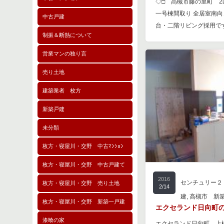
◇□ 高槻市藤の里町 
一号棟間取り 全居室南
中古戸建
台・二階リビング採用です♪
制振＆断熱について
営業マンの独り言
売り土地
建築業者 枚方
新築戸建
未分類
枚方・寝屋川・交野 中古ﾏﾝｼｮﾝ
枚方・寝屋川・交野 中古戸建て
2016
センチュリー２
枚方・寝屋川・交野 売り土地
2/14
建
,
高槻市 新
枚方・寝屋川・交野 新築一戸建
エクセランド日向町の
漆喰の家
エクセランド日向町、上