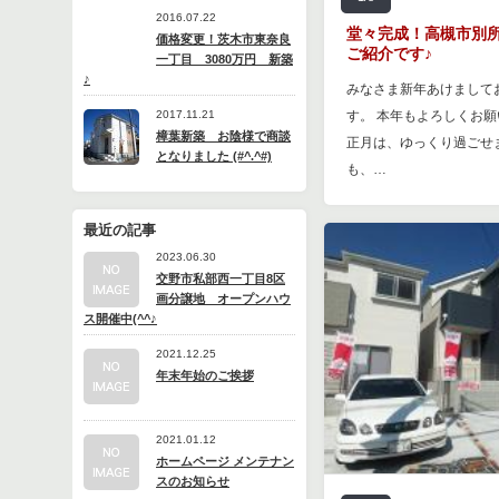
2016.07.22
堂々完成！高槻市別
価格変更！茨木市東奈良
ご紹介です♪
一丁目 3080万円 新築
♪
みなさま新年あけまして
2017.11.21
す。 本年もよろしくお願
樟葉新築 お陰様で商談
正月は、ゆっくり過ごせ
となりました (#^.^#)
も、…
最近の記事
2023.06.30
交野市私部西一丁目8区
画分譲地 オープンハウ
ス開催中(^^♪
2021.12.25
年末年始のご挨拶
2021.01.12
ホームページ メンテナン
スのお知らせ