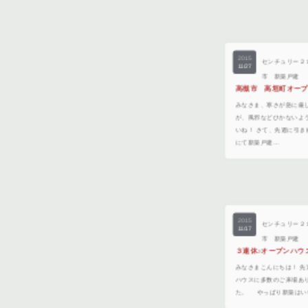
2015
センチュリー２
11/27
市 新築戸建
高槻市 高垣町オー
みなさま、寒さが急に厳
が、風邪などひかないよ
いね！ さて、先週に引
にて新築戸建…
2015
センチュリー２
11/17
市 新築戸建
３連休♪オープンハウ
みなさまこんにちは！ 先
ハウスに多数のご来場あ
た。 やっぱり新築はい