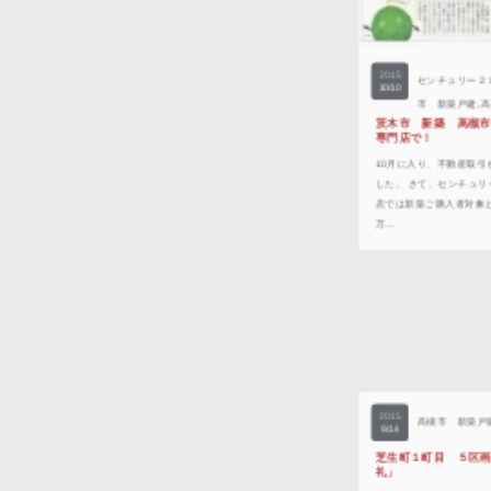
2015
センチュリー２
10/10
市 新築戸建
,
茨木市 新築 高槻
専門店で！
10月に入り、不動産取
した。 さて、センチュリ
店では新築ご購入者対象と
万…
2015
高槻市 新築戸
9/14
芝生町１町目 ５区
礼」