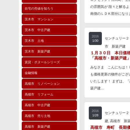
の雰囲気が 段々と解るよ
自宅の売値を知ろう
南側のＬＤＫ部分になり
茨木市 マンション
茨木市 中古戸建
2016
センチュリー２
茨木市 土地
1/30
市 新築戸建
茨木市 新築戸建
１月３０日 本日価
「高槻市・新築戸建
賃貸・ボヌールシリーズ
みなさま こんにちは！
金融情報
も価格更新の物件がござ
いたします！ まずは、
高槻市 リノベーション
築戸建…
高槻市 リフォーム
高槻市 中古戸建
2016
センチュリー２
1/28
高槻市 売り土地
建
,
高槻市 新
高槻市 新築戸建
高槻市 寿町 長期