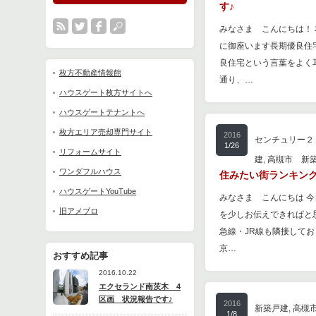
す♪
みなさま こんにちは！
に御座います長期優良住
良住宅という言葉をよく
枚方不動産情報館
通り、…
ハウスゲート枚方サイトへ
ハウスゲートテナントへ
枚方エリア売却専門サイト
2016
センチュリー２
1/26
リフォームサイト
建
,
高槻市 新
ワンダフルハウス
住みたい街ランキング2
ハウスゲートYouTube
みなさま こんにちは 
旧アメブロ
を少しお伝えできればと
急線・JR線も隣接して
京…
おすすめ記事
2016.10.22
エクセランド南茨木 4
区画 状況報告です♪
2016
新築戸建
,
高槻
1/8