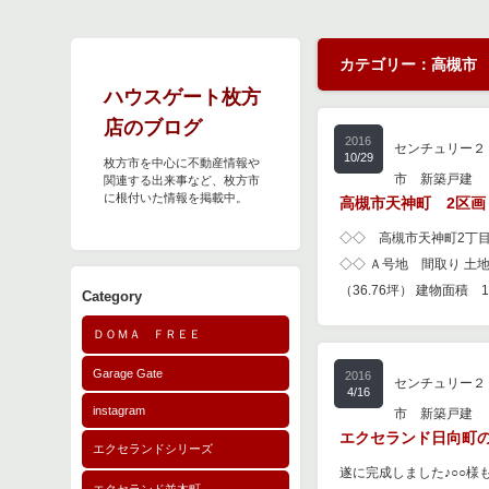
カテゴリー：高槻市
ハウスゲート枚方
店のブログ
2016
センチュリー２
10/29
枚方市を中心に不動産情報や
市 新築戸建
関連する出来事など、枚方市
に根付いた情報を掲載中。
高槻市天神町 2区画
◇◇ 高槻市天神町2丁
◇◇ Ａ号地 間取り 土地面
（36.76坪） 建物面積 1
Category
ＤＯＭＡ ＦＲＥＥ
Garage Gate
2016
センチュリー２
4/16
instagram
市 新築戸建
エクセランド日向町
エクセランドシリーズ
遂に完成しました♪○○様