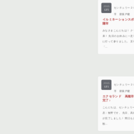
センチュリー２
12/5
市 新築戸建
イルミネーションス
陽市
みなさまこんにちは！ 
来！ 先日のお休みに一
に行って参りました。 
「…
2015
センチュリー２
12/1
市 新築戸建
エクセランド 高槻
完了♪
こんにちは、センチュリ
店：牧野です。 先日、
が完了しました！ 間口
観…