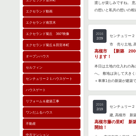
エクセランド並木町
渡しが楽しみですね。 
の想いと私共の想いの相
エクセランド動画
エクセランド南茨木
エクセランド菊丘 360°映像
2016
センチュリー２
2/29
市 売り土地
,
エクセランド菊丘＆田宮本町
高槻市 【新築 20
ります！
オープンハウス
本日は土地の仕入れの為
セルフィン
へ。 敷地は決して大きく
センチュリー２１ハウスゲート
＋車庫1台の新築が建築で
ハウスゲート
リフォーム＆建築工事
2016
センチュリー２
2/19
ワンだふるハウス
建
,
高槻市 新
高槻市藤の里町 新築
不動産
開始！
中古マンション