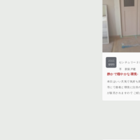
2015
センチュリー２
12/20
市 新築戸建
静かで穏やかな環境♪
本日はいい天気で気持ち
市にて価格と環境に注目
が販売されますので ご紹
2015