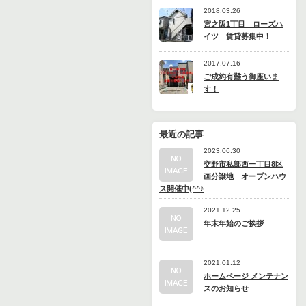
2018.03.26
宮之阪1丁目 ローズハ
イツ 賃貸募集中！
2017.07.16
ご成約有難う御座いま
す！
最近の記事
2023.06.30
交野市私部西一丁目8区
画分譲地 オープンハウ
ス開催中(^^♪
2021.12.25
年末年始のご挨拶
2021.01.12
ホームページ メンテナン
スのお知らせ