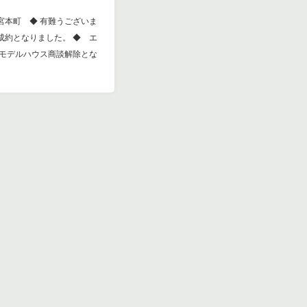
宮本町 ◆ 有難うございま
成約となりました。 ◆ エ
 モデルハウス商談解除とな