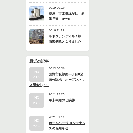
2019.06.10
寝屋川市太秦緑が丘 新
築戸建 !(^^)!
2016.11.13
ルネグランディルＡ棟
商談解除となりました！
最近の記事
2023.06.30
交野市私部西一丁目8区
画分譲地 オープンハウ
ス開催中(^^♪
2021.12.25
年末年始のご挨拶
2021.01.12
ホームページ メンテナン
スのお知らせ