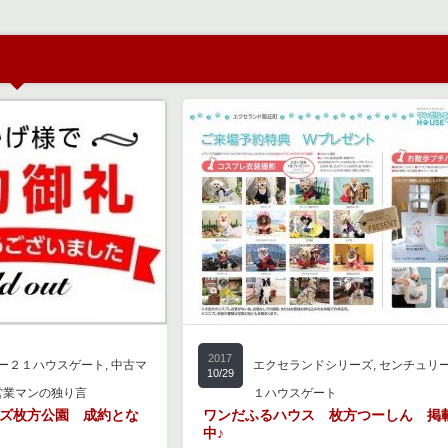
2017
ー２１ハウスゲート
,
中古マ
エクセランドシリーズ
,
センチュリ
10/29
営業マンの独り言
１ハウスゲート
ズ枚方公園 成約とな
ワンだふるハウス 枚方つーしん 掲
中♪