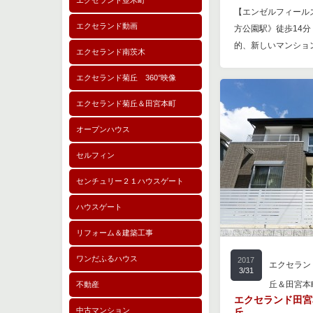
エクセランド並木町
【エンゼルフィール
エクセランド動画
方公園駅》徒歩14分
的、新しいマンショ
エクセランド南茨木
エクセランド菊丘 360°映像
エクセランド菊丘＆田宮本町
オープンハウス
セルフィン
センチュリー２１ハウスゲート
ハウスゲート
リフォーム＆建築工事
ワンだふるハウス
2017
エクセラン
3/31
丘＆田宮本
不動産
エクセランド田宮
中古マンション
丘