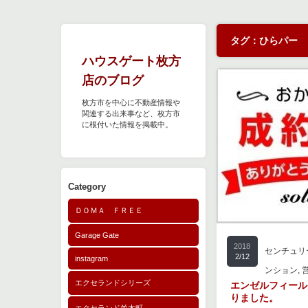
タグ：ひらパー
ハウスゲート枚方
店のブログ
枚方市を中心に不動産情報や
関連する出来事など、枚方市
に根付いた情報を掲載中。
Category
ＤＯＭＡ ＦＲＥＥ
Garage Gate
2018
センチュリ
2/12
instagram
ンション
,
エクセランドシリーズ
エンゼルフィール
りました。