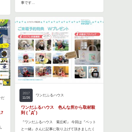
事です…
2017
ワンだふるハウス
ンだ
11/26
ワンだふるハウス 色んな所から取材殺
7
到 ( ﾟДﾟ)
『ワンだふるハウス 菊丘町』 今回は『ペット
ん
と一緒』さんに記事に取り上げて頂きました (