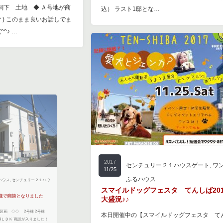
飼下 土地 ◆ Ａ号地が商
込） ラスト1邸とな…
ω^ ) このまま良いお話しでま
^♪ …
2017
センチュリー２１ハウスゲート
,
ワ
11/25
ふるハウス
ウス
,
センチュリー２１ハウ
スマイルドッグフェスタ てんしば201
大盛況♪♪
で商談となりました
本日開催中の【スマイルドッグフェスタ て