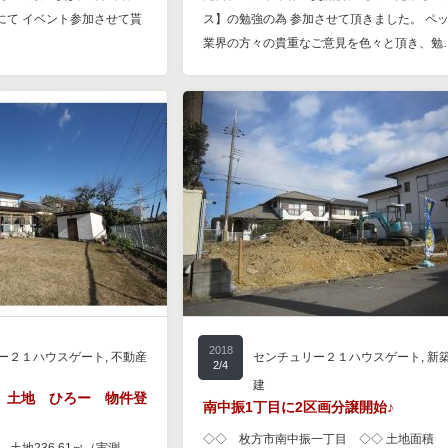
にて イベント参加させて貰
ス】の勉強の為 参加させて頂きました。 ペ
業界の方々の貴重なご意見を色々と頂き、勉
2018
ー２１ハウスゲート
,
不動産
センチュリー２１ハウスゲート
,
新
2/4
建
 土地 ひろー 物件登
南中振1丁目に2区画分譲開始♪
◇◇ 枚方市南中振一丁目 ◇◇ 土地面積