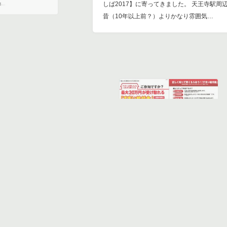
しば2017】に寄ってきました。 天王寺駅周
区画 ◇◇ 2号棟 2号棟
昔（10年以上前？）よりかなり雰囲気…
4ＬＤＫ 商談が入りました！
…
2017
エクセランドシリーズ
,
センチュリ
11/12
１ハウスゲート
,
営業マンの独り言
ウス
,
センチュリー２１ハウ
すまい給付金について
◆すまい給付金制度とは？？ すまい給付金
380万円 新築戸建