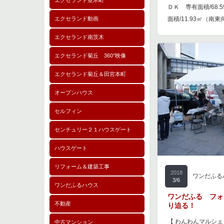
エクセランド並木町
ＤＫ 専有面積/68
エクセランド動画
面積/11.93㎡（南東
エクセランド南茨木
エクセランド菊丘 360°映像
エクセランド菊丘＆田宮本町
オープンハウス
セルフィン
センチュリー２１ハウスゲート
ハウスゲート
リフォーム＆建築工事
2018
ワンだふる
3/6
ワンだふるハウス
ワンだふる フォ
不動産
り迫る！
【 わんわんマルシェ
中古マンション