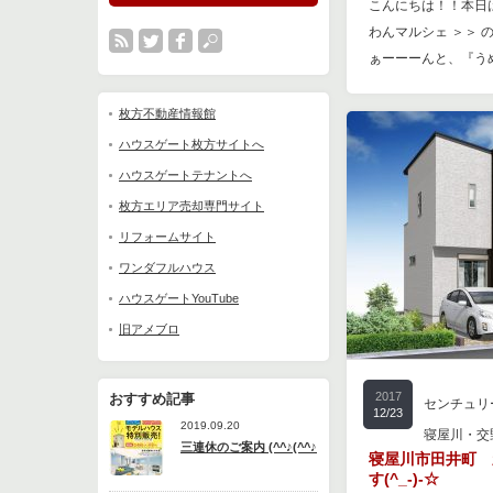
こんにちは！！本日は
わんマルシェ ＞＞ 
ぁーーーんと、『う
枚方不動産情報館
ハウスゲート枚方サイトへ
ハウスゲートテナントへ
枚方エリア売却専門サイト
リフォームサイト
ワンダフルハウス
ハウスゲートYouTube
旧アメブロ
2017
おすすめ記事
センチュリ
12/23
2019.09.20
寝屋川・交
三連休のご案内 (^^♪(^^♪
寝屋川市田井町 
す(^_-)-☆