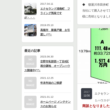
2017.04.11
◆ 寝屋川市田井町
エクセランド渚南町 フ
当社にて購入させて
ライング気味です
様に売却となりまし
が・・・
2019.05.10
高槻市 新築戸建 お引
渡し (^^♪
最近の記事
2023.06.30
交野市私部西一丁目8区
画分譲地 オープンハウ
ス開催中(^^♪
2021.12.25
年末年始のご挨拶
2017
エクセラン
11/30
2021.01.12
１ハウスゲ
ホームページ メンテナン
商談となりました (
スのお知らせ