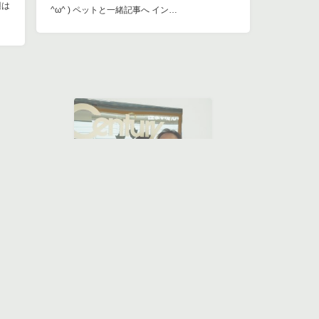
辺は
^ω^ ) ペットと一緒記事へ イン…
2017
センチュリー２１ハウスゲート
,
新築戸
11/13
ー２
建
樟葉 新築 2280万円に価格変更！
◆ 枚方市樋之上町7番11号 新築2区画 ◆
◆ 1号棟 ￥2280万円（コミコミ価格）間口