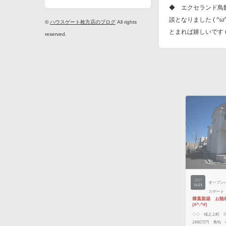
◆ エクセランド鳥
談となりました ( ^
©
ハウスゲート枚方店のブログ
All rights
とまれば嬉しいです (^
reserved.
2017
オープンハ
11/21
スゲート
樟葉新築 お陰様
(#^.^#)