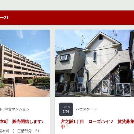
ー21
2018
ト
,
中古マンション
ハウスゲート
3/26
本町 販売開始します♪
宮之阪1丁目 ローズハイツ 賃貸募
中！
宮本町 】 三階部分 3Ｌ