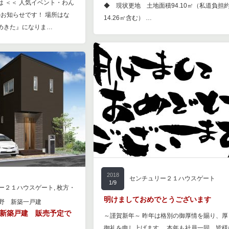
 ＜＜ 人気イベント・わん
◆ 現状更地 土地面積94.10㎡（私道負担
のお知らせです！ 場所はな
14.26㎡含む） …
めきた』になりま…
2018
センチュリー２１ハウスゲート
1/9
ー２１ハウスゲート
,
枚方・
明けましておめでとうございます
野 新築一戸建
新築戸建 販売予定で
～謹賀新年～ 昨年は格別の御厚情を賜り、厚
御礼を申し上げます。 本年も社員一同、皆様