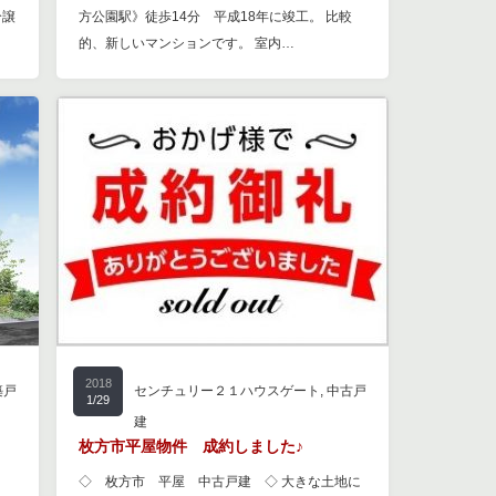
分譲
方公園駅》徒歩14分 平成18年に竣工。 比較
的、新しいマンションです。 室内…
2018
築戸
センチュリー２１ハウスゲート
,
中古戸
1/29
建
枚方市平屋物件 成約しました♪
◇ 枚方市 平屋 中古戸建 ◇ 大きな土地に