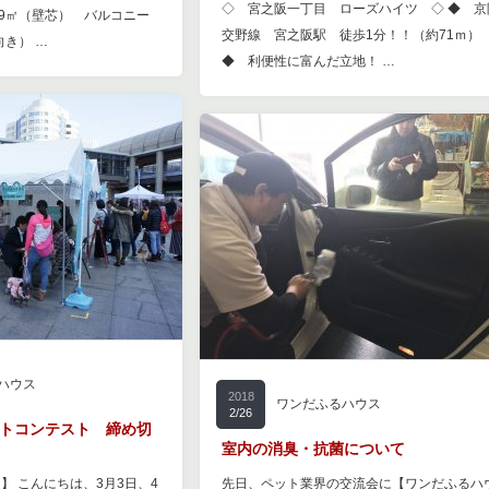
◇ 宮之阪一丁目 ローズハイツ ◇ ◆ 京
.59㎡（壁芯） バルコニー
交野線 宮之阪駅 徒歩1分！！（約71ｍ）
向き） …
◆ 利便性に富んだ立地！ …
ハウス
2018
ワンだふるハウス
2/26
トコンテスト 締め切
室内の消臭・抗菌について
 】 こんにちは、3月3日、4
先日、ペット業界の交流会に【ワンだふるハ