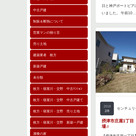
日と神戸ポートピア
中古戸建
いました。 午前10…
制振＆断熱について
営業マンの独り言
売り土地
建築業者 枚方
新築戸建
未分類
枚方・寝屋川・交野 中古ﾏﾝｼｮﾝ
枚方・寝屋川・交野 中古戸建て
2018
センチュリ
2/8
枚方・寝屋川・交野 売り土地
摂津市庄屋1丁目
枚方・寝屋川・交野 新築一戸建
場♬
漆喰の家