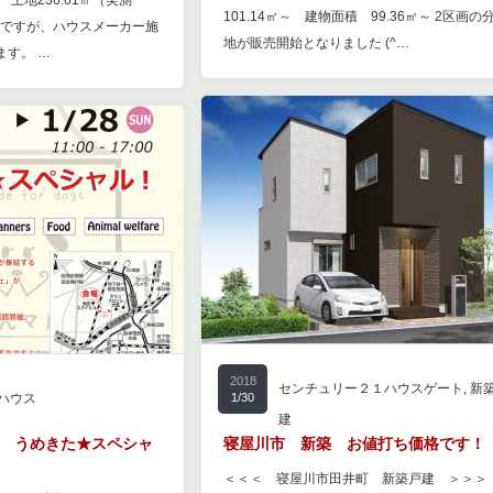
土地236.61㎡（実測
101.14㎡～ 建物面積 99.36㎡～ 2区画の
い建物ですが、ハウスメーカー施
地が販売開始となりました (^…
ます。 …
2018
センチュリー２１ハウスゲート
,
新
ハウス
1/30
建
 うめきた★スペシャ
寝屋川市 新築 お値打ち価格です！
＜＜＜ 寝屋川市田井町 新築戸建 ＞＞＞