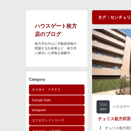
タグ：センチュリ
ハウスゲート枚方
店のブログ
枚方市を中心に不動産情報や
関連する出来事など、枚方市
に根付いた情報を掲載中。
Category
ＤＯＭＡ ＦＲＥＥ
Garage Gate
2018
ハウスゲー
4/14
instagram
チュリス枚方田宮
エクセランドシリーズ
【 チュリス枚方田