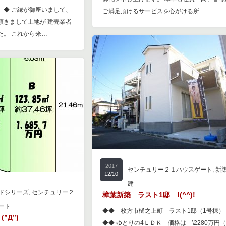
 ◆ ご縁が御座いまして、
ご満足頂けるサービスを心がける所…
頂きまして土地が 建売業者
た。 これから来…
2017
センチュリー２１ハウスゲート
,
新
12/10
建
ドシリーズ
,
センチュリー２
樟葉新築 ラスト1邸 !(^^)!
ート
◆◆ 枚方市樋之上町 ラスト1邸（1号棟）
”Д”)
◆◆ ゆとりの4ＬＤＫ 価格は \2280万円