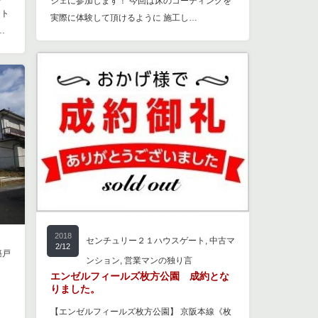
シェに参加します！ 今回は床のコーティングを
ット
実際に体験して頂けるように 施工し…
…
2018
センチュリー２１ハウスゲート
,
中古マ
2/12
築戸
ンション
,
営業マンの独り言
エンゼルフィールズ枚方公園 成約とな
りました。
【エンゼルフィールズ枚方公園】 京阪本線《枚