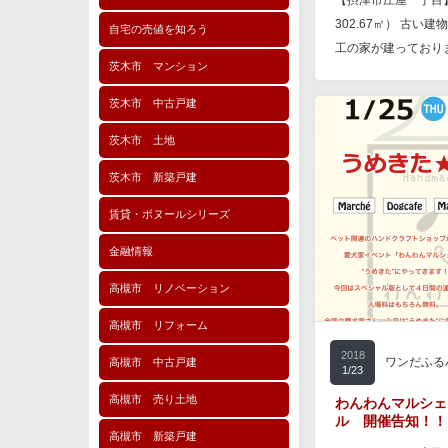
【摂津市庄屋一丁目】 
302.67㎡） 古
自宅の売値を知ろう
工の家が建っており
茨木市 マンション
茨木市 中古戸建
茨木市 土地
茨木市 新築戸建
賃貸・ボヌールシリーズ
金融情報
高槻市 リノベーション
高槻市 リフォーム
2018
ワンだふる
高槻市 中古戸建
1/23
高槻市 売り土地
わんわんマルシェ
ル 開催告知！！
高槻市 新築戸建