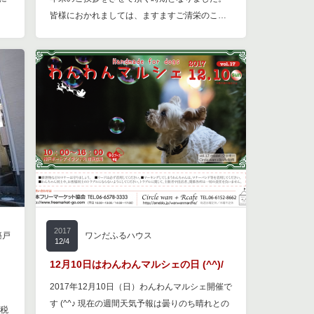
皆様におかれましては、ますますご清栄のこ…
2017
築戸
ワンだふるハウス
12/4
12月10日はわんわんマルシェの日 (^^)/
2017年12月10日（日）わんわんマルシェ開催で
す (^^♪ 現在の週間天気予報は曇りのち晴れとの
（税