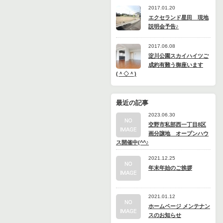
2017.01.20
エクセランド星田 現地
説明会予告♪
2017.06.08
淀川公園スカイハイツご
成約有難う御座います
(＾◇＾)
最近の記事
2023.06.30
交野市私部西一丁目8区
画分譲地 オープンハウ
ス開催中(^^♪
2021.12.25
年末年始のご挨拶
2021.01.12
ホームページ メンテナン
スのお知らせ