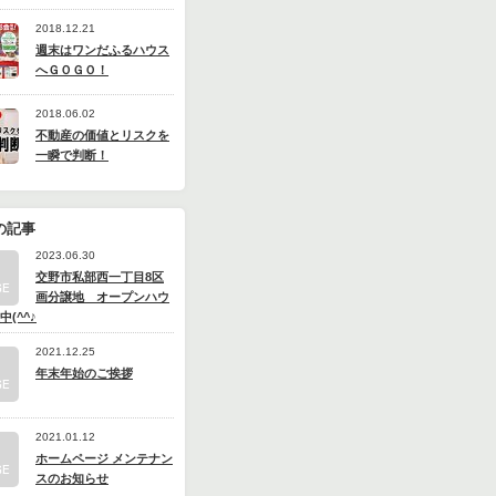
2018.12.21
週末はワンだふるハウス
へＧＯＧＯ！
2018.06.02
不動産の価値とリスクを
一瞬で判断！
の記事
2023.06.30
交野市私部西一丁目8区
画分譲地 オープンハウ
(^^♪
2021.12.25
年末年始のご挨拶
2021.01.12
ホームページ メンテナン
スのお知らせ