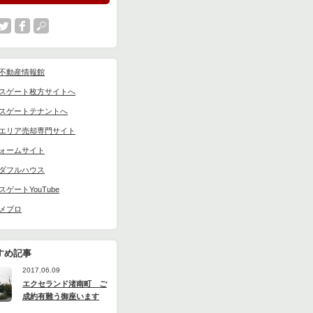
不動産情報館
スゲート枚方サイトへ
スゲートテナントへ
エリア売却専門サイト
ォームサイト
ダフルハウス
スゲートYouTube
メブロ
すめ記事
2017.06.09
エクセランド渚南町 ご
成約有難う御座います