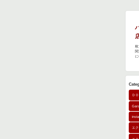
枚
関
に
Cate
ＤＯ
Gar
inst
エク