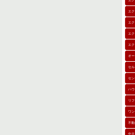
エク
エク
エク
エク
エク
オー
セル
セン
ハウ
リフ
ワン
不動
中古