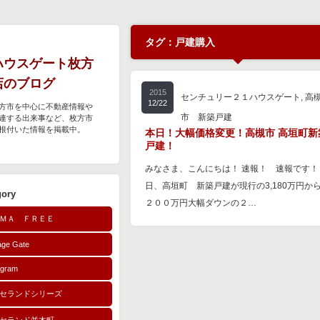
タグ：戸建購入
ハウスゲート枚方
店のブログ
2015
センチュリー２１ハウスゲート
,
高
12/22
方市を中心に不動産情報や
市 新築戸建
連する出来事など、枚方市
根付いた情報を掲載中。
本日！大幅価格変更！高槻市 高垣町新
戸建！
みなさま、こんにちは！ 速報！ 速報です！
日、高垣町 新築戸建が現行の3,180万円か
gory
２００万円大幅ダウンの２…
ＭＡ ＦＲＥＥ
age Gate
agram
セランドシリーズ