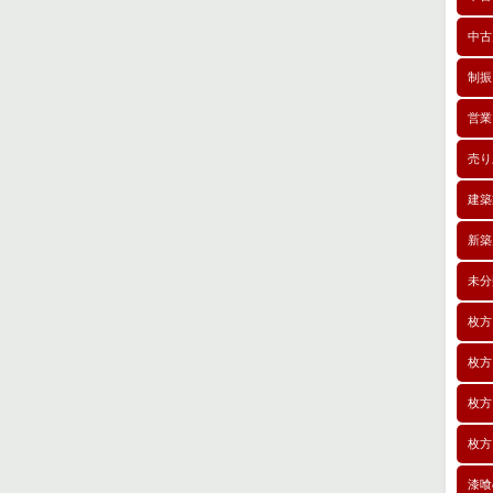
中古
制振
営業
売り
建築
新築
未分
枚方
枚方
枚方
枚方
漆喰