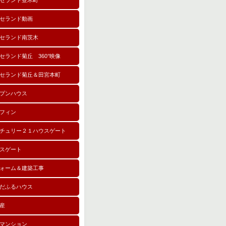
セランド並木町
セランド動画
セランド南茨木
セランド菊丘 360°映像
セランド菊丘＆田宮本町
プンハウス
フィン
チュリー２１ハウスゲート
スゲート
ォーム＆建築工事
だふるハウス
産
マンション