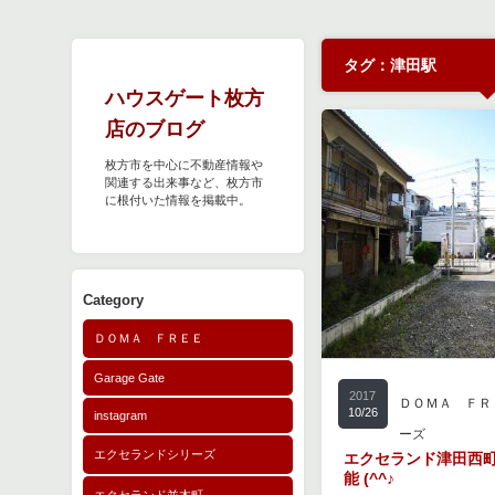
タグ：津田駅
ハウスゲート枚方
店のブログ
枚方市を中心に不動産情報や
関連する出来事など、枚方市
に根付いた情報を掲載中。
Category
ＤＯＭＡ ＦＲＥＥ
Garage Gate
2017
ＤＯＭＡ ＦＲ
10/26
instagram
ーズ
エクセランドシリーズ
エクセランド津田西
能 (^^♪