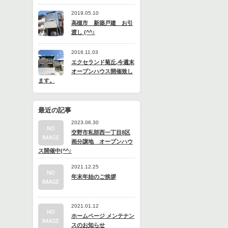
2019.05.10
高槻市 新築戸建 お引
渡し (^^♪
2016.11.03
エクセランド菊丘,今週末
オープンハウス開催致し
ます。
最近の記事
2023.06.30
交野市私部西一丁目8区
画分譲地 オープンハウ
ス開催中(^^♪
2021.12.25
年末年始のご挨拶
2021.01.12
ホームページ メンテナン
スのお知らせ