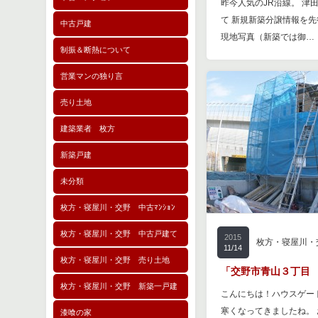
昨今人気のJR沿線。 津
て 新規新築分譲情報を先
中古戸建
現地写真（新築では御…
制振＆断熱について
営業マンの独り言
売り土地
建築業者 枚方
新築戸建
未分類
枚方・寝屋川・交野 中古ﾏﾝｼｮﾝ
枚方・寝屋川・交野 中古戸建て
2015
枚方・寝屋川・
11/14
枚方・寝屋川・交野 売り土地
「交野市青山３丁目 
枚方・寝屋川・交野 新築一戸建
こんにちは！ハウスゲー
寒くなってきましたね。
漆喰の家