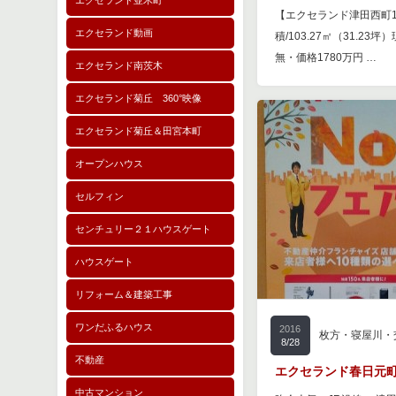
エクセランド並木町
【エクセランド津田西町1
エクセランド動画
積/103.27㎡（31.2
無・価格1780万円 …
エクセランド南茨木
エクセランド菊丘 360°映像
エクセランド菊丘＆田宮本町
オープンハウス
セルフィン
センチュリー２１ハウスゲート
ハウスゲート
リフォーム＆建築工事
ワンだふるハウス
2016
枚方・寝屋川・
8/28
不動産
エクセランド春日元町
中古マンション