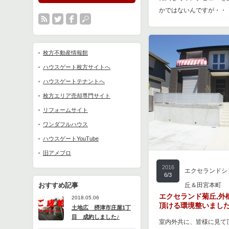
かではないんですが・・
枚方不動産情報館
ハウスゲート枚方サイトへ
ハウスゲートテナントへ
枚方エリア売却専門サイト
リフォームサイト
ワンダフルハウス
ハウスゲートYouTube
旧アメブロ
2016
エクセランドシ
6/3
おすすめ記事
丘＆田宮本町
エクセランド菊丘,外
2018.05.06
頂ける環境整いまし
土地広 摂津市庄屋1丁
目 成約しました♪
室内外共に、皆様に見て