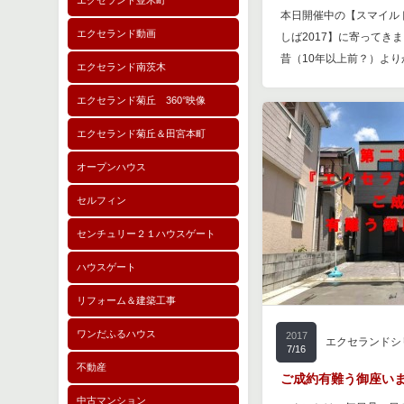
エクセランド並木町
本日開催中の【スマイル
エクセランド動画
しば2017】に寄ってき
昔（10年以上前？）よ
エクセランド南茨木
エクセランド菊丘 360°映像
エクセランド菊丘＆田宮本町
オープンハウス
セルフィン
センチュリー２１ハウスゲート
ハウスゲート
リフォーム＆建築工事
ワンだふるハウス
2017
エクセランドシ
7/16
不動産
ご成約有難う御座い
中古マンション