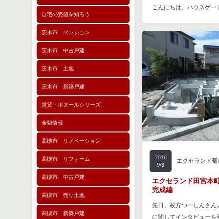
こんにちは、ハウスゲート
自宅の売値を知ろう
茨木市 マンション
茨木市 中古戸建
茨木市 土地
茨木市 新築戸建
賃貸・ボヌールシリーズ
金融情報
高槻市 リノベーション
2016
高槻市 リフォーム
エクセランド菊
9/3
高槻市 中古戸建
エクセランド田宮本町
完成編
高槻市 売り土地
先日、枚方つーしんさん
高槻市 新築戸建
に関してインタビューを受