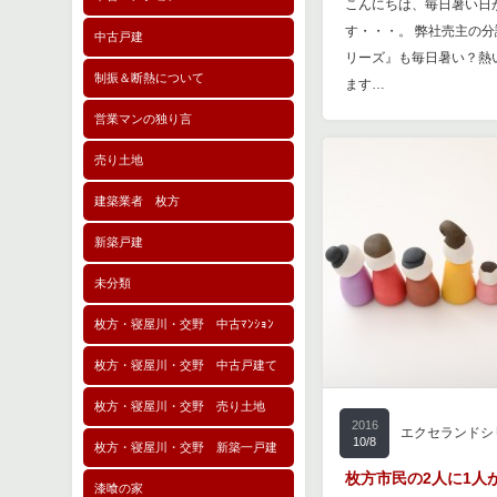
こんにちは、毎日暑い日
す・・・。 弊社売主の
中古戸建
リーズ』も毎日暑い？熱
制振＆断熱について
ます…
営業マンの独り言
売り土地
建築業者 枚方
新築戸建
未分類
枚方・寝屋川・交野 中古ﾏﾝｼｮﾝ
枚方・寝屋川・交野 中古戸建て
枚方・寝屋川・交野 売り土地
2016
エクセランドシ
10/8
枚方・寝屋川・交野 新築一戸建
枚方市民の2人に1人が
漆喰の家