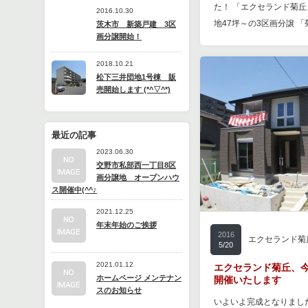
た！ 「エクセランド菊丘
2016.10.30
地47坪～の3区画分譲 
茨木市 新築戸建 3区
画分譲開始！
2018.10.21
松下三井団地1号棟 販
売開始します (*^▽^*)
最近の記事
2023.06.30
交野市私部西一丁目8区
画分譲地 オープンハウ
ス開催中(^^♪
2021.12.25
年末年始のご挨拶
2016
エクセランド菊
5/20
2021.01.12
エクセランド菊丘、
ホームページ メンテナン
開催いたします
スのお知らせ
いよいよ完成となりまし