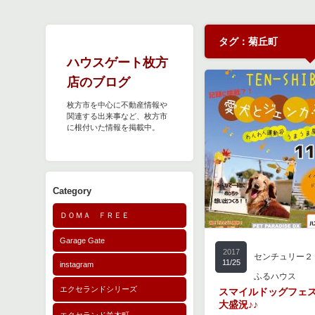
タグ：菊丘町
ハウスゲート枚方
店のブログ
枚方市を中心に不動産情報や
関連する出来事など、枚方市
に根付いた情報を掲載中。
Category
ＤＯＭＡ ＦＲＥＥ
Garage Gate
2017
センチュリー２
11/25
instagram
ふるハウス
エクセランドシリーズ
スマイルドッグフェス
大盛況♪♪