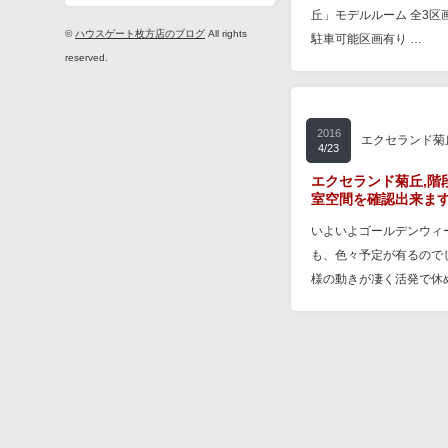
丘」モデルルーム 全3区画
©
ハウスゲート枚方店のブログ
All rights
駐車可能区画有り …
reserved.
2016
エクセランド菊
4/23
エクセランド菊丘,階
室空間を確認出来ま
いよいよゴールデンウィ
も、色々予定が有るので
様の動きが凄く活発で休