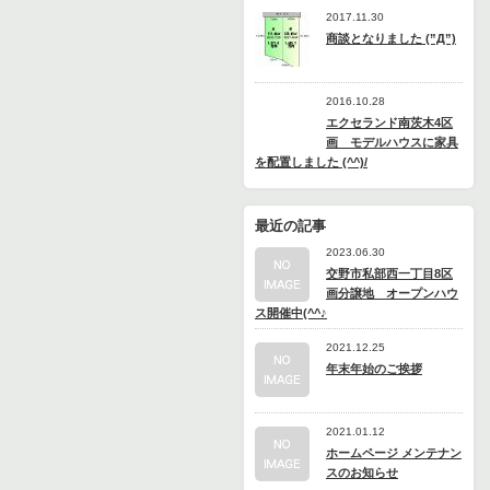
2017.11.30
商談となりました (”Д”)
2016.10.28
エクセランド南茨木4区
画 モデルハウスに家具
を配置しました (^^)/
最近の記事
2023.06.30
交野市私部西一丁目8区
画分譲地 オープンハウ
ス開催中(^^♪
2021.12.25
年末年始のご挨拶
2021.01.12
ホームページ メンテナン
スのお知らせ