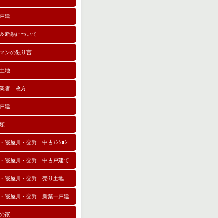
戸建
＆断熱について
マンの独り言
土地
業者 枚方
戸建
類
・寝屋川・交野 中古ﾏﾝｼｮﾝ
・寝屋川・交野 中古戸建て
・寝屋川・交野 売り土地
・寝屋川・交野 新築一戸建
の家