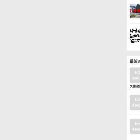
最近
ス開催中