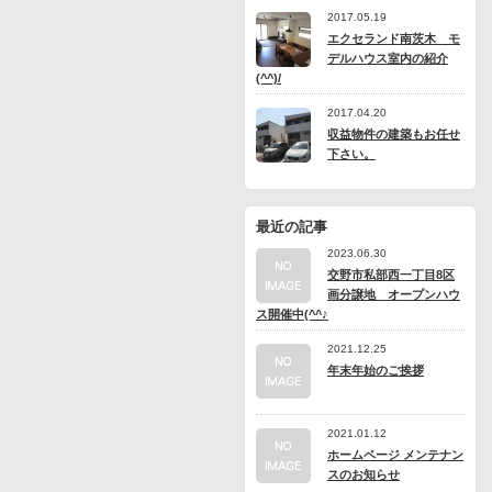
2017.05.19
エクセランド南茨木 モ
デルハウス室内の紹介
(^^)/
2017.04.20
収益物件の建築もお任せ
下さい。
最近の記事
2023.06.30
交野市私部西一丁目8区
画分譲地 オープンハウ
ス開催中(^^♪
2021.12.25
年末年始のご挨拶
2021.01.12
ホームページ メンテナン
スのお知らせ