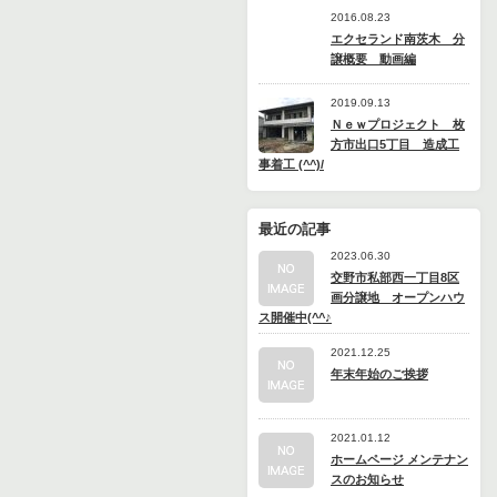
2016.08.23
エクセランド南茨木 分
譲概要 動画編
2019.09.13
Ｎｅｗプロジェクト 枚
方市出口5丁目 造成工
事着工 (^^)/
最近の記事
2023.06.30
交野市私部西一丁目8区
画分譲地 オープンハウ
ス開催中(^^♪
2021.12.25
年末年始のご挨拶
2021.01.12
ホームページ メンテナン
スのお知らせ