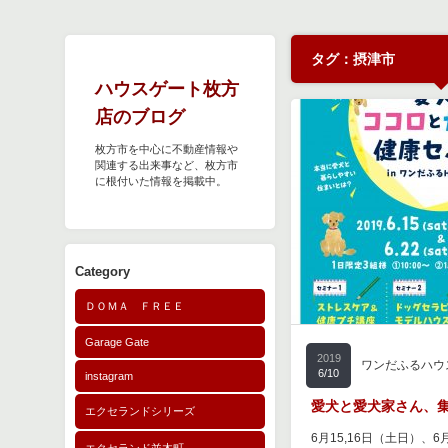
タグ：摂津市
ハウスゲート枚方
店のブログ
枚方市を中心に不動産情報や
関連する出来事など、枚方市
に根付いた情報を掲載中。
Category
ＤＯＭＡ ＦＲＥＥ
Garage Gate
2019
ワンだふるハウ
6/10
instagram
愛犬と愛犬家さん、
エクセランドシリーズ
6月15,16日（土日）、6