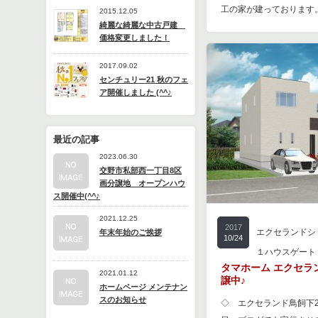
工の家が建っております。
2015.12.05
綺麗な綺麗な中古戸建
価格変更しました！
2017.09.02
センチュリー21 秋のフェ
ア開催しました (^^♪
最近の記事
2023.06.30
交野市私部西一丁目8区
画分譲地 オープンハウ
ス開催中(^^♪
2021.12.25
2017
エクセランドシ
年末年始のご挨拶
10/24
１ハウスゲート
タマホーム エクセラ
2021.01.12
譲中♪
ホームページ メンテナン
スのお知らせ
◇ エクセランド鳥飼下2