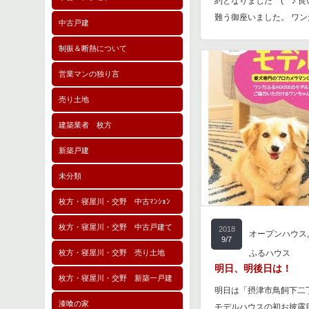
約となりました (^^♪
難う御座いました。 ワ
中古戸建
制振＆断熱について
営業マンの独り言
売り土地
建築業者 枚方
新築戸建
未分類
枚方・寝屋川・交野 中古ﾏﾝｼｮﾝ
枚方・寝屋川・交野 中古戸建て
2018
オープンハウス
9/7
枚方・寝屋川・交野 売り土地
ふるハウス
明日、明後日は！
枚方・寝屋川・交野 新築一戸建
明日は「摂津市鳥飼下二丁
漆喰の家
モデルハウスの初お披露