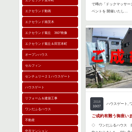
エクセランド並木町
で噂の「ドックマッサー
エクセランド動画
ベントを 開催いたし…
エクセランド南茨木
エクセランド菊丘 360°映像
エクセランド菊丘＆田宮本町
オープンハウス
セルフィン
センチュリー２１ハウスゲート
ハウスゲート
リフォーム＆建築工事
2018
ハウスゲート
,
10/27
ワンだふるハウス
ご成約有難う御座い
不動産
◇ ワンだふるハウス 
中古マンション