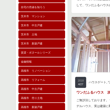
して、ワンだふるハウス
自宅の売値を知ろう
茨木市 マンション
茨木市 中古戸建
茨木市 土地
茨木市 新築戸建
賃貸・ボヌールシリーズ
金融情報
高槻市 リノベーション
高槻市 リフォーム
2018
ハウスゲート
,
4/27
高槻市 中古戸建
ワンだふるハウス 
高槻市 売り土地
ご無沙汰しております。
デルハウス、実は建築に
高槻市 新築戸建