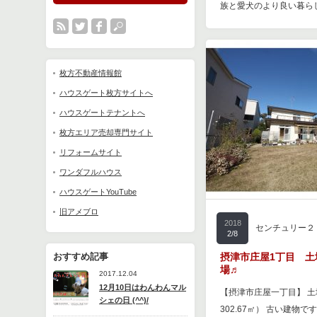
族と愛犬のより良い暮ら
枚方不動産情報館
ハウスゲート枚方サイトへ
ハウスゲートテナントへ
枚方エリア売却専門サイト
リフォームサイト
ワンダフルハウス
ハウスゲートYouTube
旧アメブロ
2018
センチュリー２
2/8
おすすめ記事
摂津市庄屋1丁目 土
場♬
2017.12.04
12月10日はわんわんマル
【摂津市庄屋一丁目】 土地
シェの日 (^^)/
302.67㎡） 古い建物