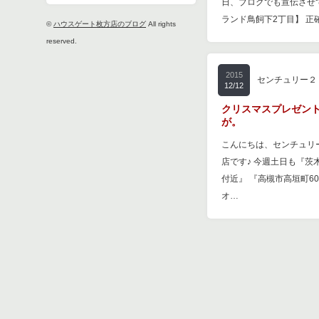
日、ブログでも宣伝させ
ランド鳥飼下2丁目】 正
©
ハウスゲート枚方店のブログ
All rights
reserved.
2015
センチュリー２
12/12
クリスマスプレゼン
が。
こんにちは、センチュリ
店です♪ 今週土日も『茨
付近』 『高槻市高垣町60
オ…