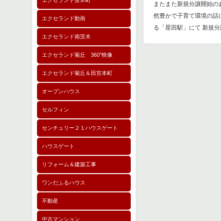
エクセランド並木町
またまた新規分譲開始の
然豊かで子育て環境の話
エクセランド動画
る「星田駅」にて 新規分
エクセランド南茨木
エクセランド菊丘 360°映像
エクセランド菊丘＆田宮本町
オープンハウス
セルフィン
センチュリー２１ハウスゲート
ハウスゲート
リフォーム＆建築工事
ワンだふるハウス
不動産
中古マンション