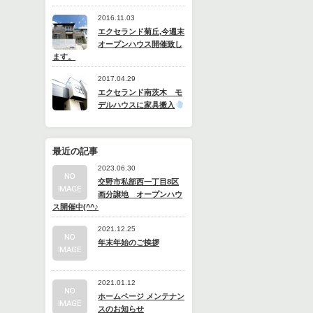
2016.11.03
エクセランド菊丘,今週末
オープンハウス開催致し
ます。
2017.04.29
エクセランド南茨木 モ
デルハウスに家具搬入
最近の記事
2023.06.30
交野市私部西一丁目8区
画分譲地 オープンハウ
ス開催中(^^♪
2021.12.25
年末年始のご挨拶
2021.01.12
ホームページ メンテナン
スのお知らせ