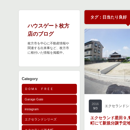
タグ：日当たり良好
ハウスゲート枚方
店のブログ
枚方市を中心に不動産情報や
関連する出来事など、枚方市
に根付いた情報を掲載中。
Category
ＤＯＭＡ ＦＲＥＥ
Garage Gate
2016
エクセランドシ
9/3
instagram
エクセランド星田９,
エクセランドシリーズ
町にて新規分譲予定