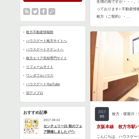
生憎の雨ですが・・・。
ちゃんも大好きな私にと
っております♪ 不動産情
が有るのですが・・・ 
枚方（ご契約）・…
枚方不動産情報館
ハウスゲート枚方サイトへ
2015
エクセランドシ
6/1
ハウスゲートテナントへ
「 山之上北町 ～
枚方エリア売却専門サイト
完売御礼♪
リフォームサイト
ハウスゲート × Mach
ワンダフルハウス
ロジェクト 第3期分譲 
ハウスゲートYouTube
礼！！ &…
旧アメブロ
2017
おすすめ記事
枚方・寝屋川・
9/5
2017.09.02
センチュリー21 秋のフェ
京阪本線 枚方市駅バ
ア開催しました (^^♪
こんにちは、ハウスゲー