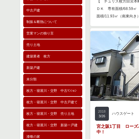
【 チュリス枚方田宮本町
駅」まで徒歩11分の 「
ＤＫ 専有面積/68.59
中古戸建
館」が空家になりました
面積/11.93㎡（南東向き
制振＆断熱について
営業マンの独り言
売り土地
建築業者 枚方
新築戸建
未分類
枚方・寝屋川・交野 中古ﾏﾝｼｮﾝ
枚方・寝屋川・交野 中古戸建て
2016
エクセランド菊
2018
4/23
ハウスゲート
枚方・寝屋川・交野 売り土地
3/26
エクセランド田宮本町
枚方・寝屋川・交野 新築一戸建
宮之阪1丁目 ローズ
分譲3区画予定,先行
中！
漆喰の家