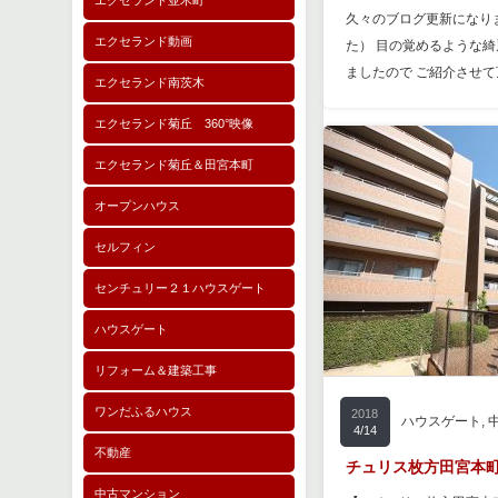
エクセランド並木町
りました 「サンメゾン朝
久々のブログ更新になり
エクセランド動画
０万円の物件 室内写真
た） 目の覚めるような
ましたので ご紹介させて頂
エクセランド南茨木
エクセランド菊丘 360°映像
エクセランド菊丘＆田宮本町
オープンハウス
セルフィン
センチュリー２１ハウスゲート
ハウスゲート
リフォーム＆建築工事
2016
枚方・寝屋川・交
6/19
ワンだふるハウス
2018
ハウスゲート
,
4/14
サンメゾン朝日丘か
不動産
ました♪
チュリス枚方田宮本町
こんにちはハウスゲート
中古マンション