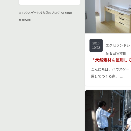
©
ハウスゲート枚方店のブログ
All rights
reserved.
2016
エクセランドシ
10/22
丘＆田宮本町
「天然素材を使用し
こんにちは、ハウスゲー
用してつくる家」 …