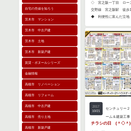
現在宅地造成中の新規分
◇ 宮之阪一丁目 ロー
田宮本町」 もしかしま
自宅の売値を知ろう
交野線 宮之阪駅 徒歩1
方もおられるかもしれま
◆ 利便性に富んだ立地！
茨木市 マンション
茨木市 中古戸建
茨木市 土地
茨木市 新築戸建
賃貸・ボヌールシリーズ
金融情報
高槻市 リノベーション
高槻市 リフォーム
2016
枚方・寝屋川・交
高槻市 中古戸建
2017
2/26
センチュリー２
10/21
ーム＆建築工事
高槻市 売り土地
ペット飼育可能マン
チラシの日 (＾◇＾)
最近は猫ちゃんブームで
高槻市 新築戸建