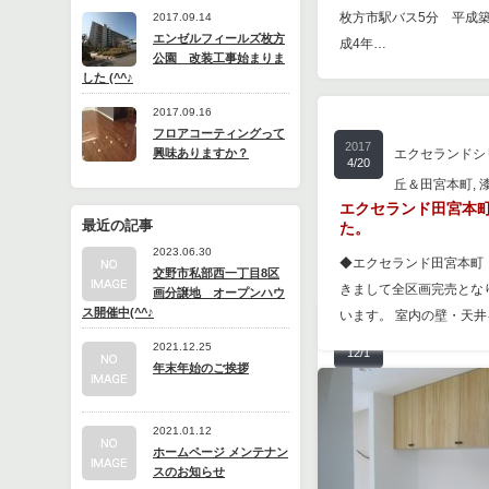
枚方市駅バス5分 平成築
2017.09.14
エンゼルフィールズ枚方
成4年…
公園 改装工事始まりま
した (^^♪
2017.09.16
フロアコーティングって
2017
興味ありますか？
エクセランドシ
4/20
丘＆田宮本町
,
エクセランド田宮本
最近の記事
た。
2023.06.30
◆エクセランド田宮本町 
交野市私部西一丁目8区
きまして全区画完売とな
画分譲地 オープンハウ
ス開催中(^^♪
います。 室内の壁・天
2014
エクセランドシ
2021.12.25
12/1
年末年始のご挨拶
「 山之上北町 
地
2021.01.12
ハウスゲート × Mach
ホームページ メンテナン
ロジェクト 第3期分譲 
スのお知らせ