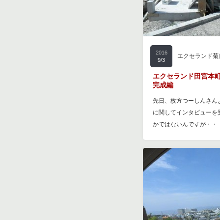
2016
エクセランド菊
9/3
エクセランド田宮本町
完成編
先日、枚方つーしんさん
に関してインタビューを受
かではないんですが・・