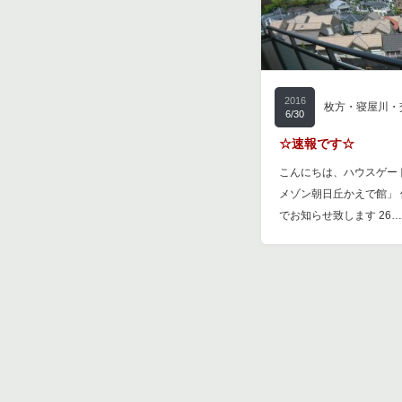
2016
枚方・寝屋川・
6/30
☆速報です☆
こんにちは、ハウスゲー
メゾン朝日丘かえで館」 
でお知らせ致します 26…