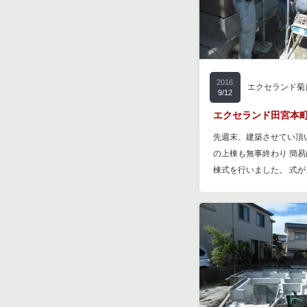
2014
エクセランドシ
10/9
山之上北町「箱の家」
こんにちは、ハウスゲー
2016
エクセランド菊
「箱の家」最新情報です♪
9/12
す。 来月にはもう…
エクセランド田宮本町
先週末、建築させてい頂
の上棟も無事終わり 簡
棟式を行いました。 式