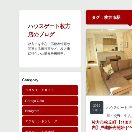
タグ：枚方市駅
ハウスゲート枚方
店のブログ
枚方市を中心に不動産情報や
関連する出来事など、枚方市
に根付いた情報を掲載中。
Category
ＤＯＭＡ ＦＲＥＥ
Garage Gate
2019
2016
ハウスゲート
枚方・寝屋川・
,
11/10
6/27
instagram
川・交野 中古
枚方市駅徒歩圏内マン
エクセランドシリーズ
枚方市松丘町【ひまわ
内】戸建販売開始 (^^)
こんにちは、ハウスゲー