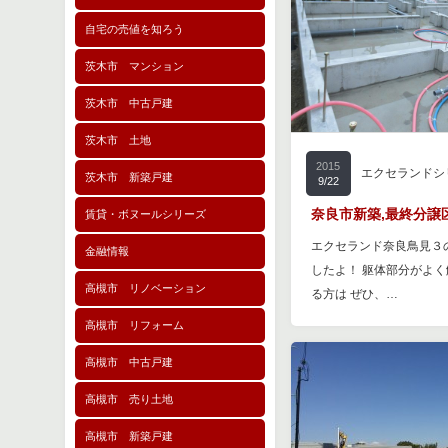
自宅の売値を知ろう
茨木市 マンション
茨木市 中古戸建
茨木市 土地
2015
エクセランドシ
茨木市 新築戸建
9/22
奈良市新築,最終分譲
賃貸・ボヌールシリーズ
エクセランド奈良鳥見３
金融情報
したよ！ 躯体部分がよ
高槻市 リノベーション
る方は ぜひ、…
高槻市 リフォーム
高槻市 中古戸建
高槻市 売り土地
高槻市 新築戸建