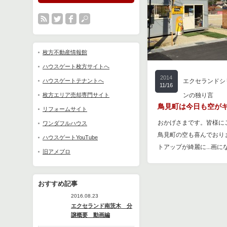
枚方不動産情報館
ハウスゲート枚方サイトへ
2014
ハウスゲートテナントへ
エクセランドシ
11/16
枚方エリア売却専門サイト
ンの独り言
鳥見町は今日も空がキ
リフォームサイト
おかげさまです。皆様に
ワンダフルハウス
鳥見町の空も喜んでおりま
ハウスゲートYouTube
トアップが綺麗に...画に
旧アメブロ
おすすめ記事
2016.08.23
エクセランド南茨木 分
譲概要 動画編