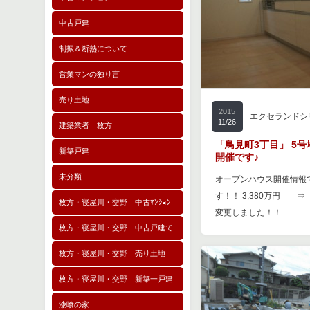
中古戸建
制振＆断熱について
営業マンの独り言
売り土地
2015
エクセランドシ
11/26
建築業者 枚方
「鳥見町3丁目」 5
新築戸建
開催です♪
未分類
オープンハウス開催情報
す！！ 3,380万円 ⇒
枚方・寝屋川・交野 中古ﾏﾝｼｮﾝ
変更しました！！ …
枚方・寝屋川・交野 中古戸建て
枚方・寝屋川・交野 売り土地
枚方・寝屋川・交野 新築一戸建
漆喰の家