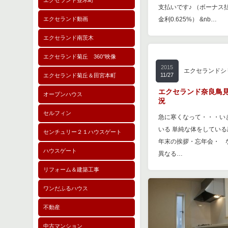
エクセランド並木町
支払いです♪ （ボーナス
エクセランド動画
金利0.625%） &nb…
エクセランド南茨木
エクセランド菊丘 360°映像
2015
エクセランドシ
11/27
エクセランド菊丘＆田宮本町
エクセランド奈良鳥見
オープンハウス
況
セルフィン
急に寒くなって・・・い
いる 単純な体をしてい
センチュリー２１ハウスゲート
年末の挨拶・忘年会・ 
ハウスゲート
異なる…
リフォーム＆建築工事
ワンだふるハウス
不動産
中古マンション