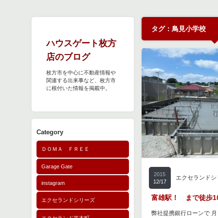
タグ：鳥見小学校
ハウスゲート枚方
店のブログ
枚方市を中心に不動産情報や
関連する出来事など、枚方市
に根付いた情報を掲載中。
Category
ＤＯＭＡ ＦＲＥＥ
Garage Gate
2015
エクセランドシ
12/17
instagram
富雄駅！ まで徒歩10
エクセランドシリーズ
弊社提携銀行ローンで 月々