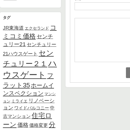
タグ
コ
JR東海道
エクセランド
ミコミ価格
センチ
ュリー21
センチュリー
セン
21ハウスゲート
ハ
チュリー２１
ウスゲート
フ
ラット35
ホームイ
ンスペクション
マンシ
リノベーシ
ョン
ミライエ
ョン
中
ワイドバルコニー
住宅ロ
古マンション
ーン
分
価格
価格変更