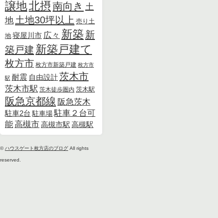
北摂
譲地
南向き
土
土地30坪以上
地
売り土
新築
新
広々
寝屋川市
地
新築戸建て
築戸建
枚方市
枚方市新築戸建
枚方市
茨木市
耐震
自由設計
駅
茨木市駅
茨木徒歩圏内
茨木駅
阪急京都線
阪急茨木
駐車２台可
駐車2台
駐車場
能
高槻市
高槻市駅
高槻駅
©
ハウスゲート枚方店のブログ
All rights
reserved.