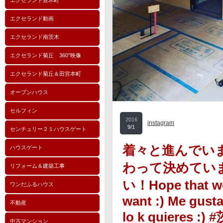
エクセランド並木町
エクセランド動画
エクセランド南茨木
エクセランド菊丘 360°映像
エクセランド菊丘＆田宮本町
オープンハウス
セルフィン
2016
instagram
9/1
センチュリー２１ハウスゲート
着々と進んでい
ハウスゲート
わって決めてい
リフォーム＆建築工事
い！Hope that we 
ワンだふるハウス
want :) Me gusta
不動産
lo k quieres 
中古マンション