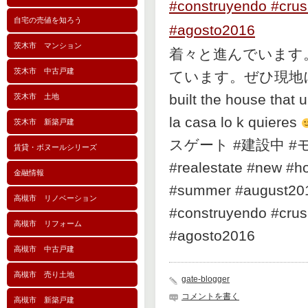
自宅の売値を知ろう
茨木市 マンション
着々と進んでいます
茨木市 中古戸建
ています。ぜひ現地にお越
built the house that 
茨木市 土地
la casa lo k quieres
茨木市 新築戸建
スゲート #建設中 #モデ
賃貸・ボヌールシリーズ
#realestate #new #h
金融情報
#summer #august201
高槻市 リノベーション
#construyendo #crus
高槻市 リフォーム
#agosto2016
高槻市 中古戸建
高槻市 売り土地
gate-blogger
コメントを書く
高槻市 新築戸建