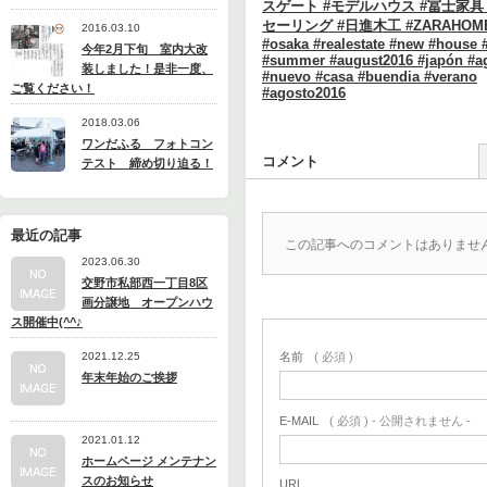
スゲート #モデルハウス #冨士家具
セーリング #日進木工 #ZARAHOME 
2016.03.10
#osaka #realestate #new #house 
今年2月下旬 室内大改
#summer #august2016 #japón #a
装しました！是非一度、
#nuevo #casa #buendia #verano
ご覧ください！
#agosto2016
2018.03.06
ワンだふる フォトコン
コメント
テスト 締め切り迫る！
最近の記事
この記事へのコメントはありませ
2023.06.30
交野市私部西一丁目8区
画分譲地 オープンハウ
ス開催中(^^♪
2021.12.25
名前
( 必須 )
年末年始のご挨拶
E-MAIL
( 必須 ) - 公開されません -
2021.01.12
ホームページ メンテナン
スのお知らせ
URL