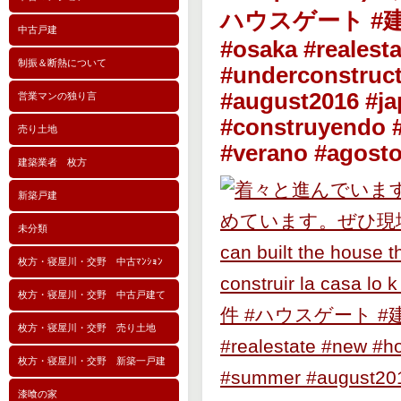
ハウスゲート #建
中古戸建
#osaka #realest
制振＆断熱について
#underconstruc
#august2016 #ja
営業マンの独り言
#construyendo #
売り土地
#verano #agost
建築業者 枚方
新築戸建
未分類
枚方・寝屋川・交野 中古ﾏﾝｼｮﾝ
枚方・寝屋川・交野 中古戸建て
枚方・寝屋川・交野 売り土地
枚方・寝屋川・交野 新築一戸建
漆喰の家