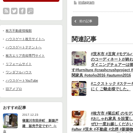
instagram
前の記事
枚方不動産情報館
関連記事
ハウスゲート枚方サイトへ
ハウスゲートテナントへ
#茨木市 #丑寅 #モデル
枚方エリア売却専門サイト
のコーディネートが終わ
リフォームサイト
ダイニングチェアーは
す#furniture #crashcrushproject #d
ワンダフルハウス
関家具 #otoño2016 #autumn2016
ハウスゲートYouTube
#ニクストック #ステーキ
にく ご馳走様でした。
旧アメブロ
おすすめ記事
#枚方市 #菊丘町 のモ
2017.12.23
#おしゃれ家具 を設置
寝屋川市田井町 新築戸
ぜひ一度お越しくださ
建 販売予定です(^_-)-
#after #茨木 #不動産 #北摂 #新築
☆