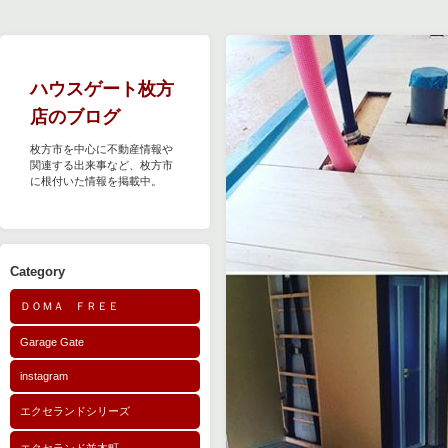
ハウスゲート枚方
店のブログ
枚方市を中心に不動産情報や
関連する出来事など、枚方市
に根付いた情報を掲載中。
Category
ＤＯＭＡ ＦＲＥＥ
Garage Gate
instagram
エクセランドシリーズ