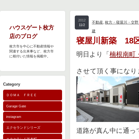
2012
不動産
,
枚方・寝屋川・交野
11/2
ハウスゲート枚方
建
店のブログ
寝屋川新築 18
枚方市を中心に不動産情報や
関連する出来事など、枚方市
明日より「
楠根南町
に根付いた情報を掲載中。
させて頂く事になり
Category
ＤＯＭＡ ＦＲＥＥ
Garage Gate
instagram
エクセランドシリーズ
道路が真ん中に通っ