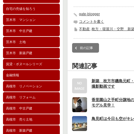
自宅の売値を知ろう
gate-blogger
茨木市 マンション
コメントを書く
不動産
,
枚方・寝屋川・交野 新
茨木市 中古戸建
茨木市 土地
前の記事
茨木市 新築戸建
賃貸・ボヌールシリーズ
関連記事
金融情報
新築 枚方市磯島元町
撮影動画です
高槻市 リノベーション
高槻市 リフォーム
香里園山之手町分譲地
モデル見学！
高槻市 中古戸建
鳥見町は今日も空がキレ
高槻市 売り土地
高槻市 新築戸建