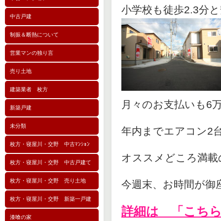
小学校も徒歩2.3分
中古戸建
制振＆断熱について
営業マンの独り言
売り土地
建築業者 枚方
月々のお支払いも6
新築戸建
未分類
年内までエアコン2
枚方・寝屋川・交野 中古ﾏﾝｼｮﾝ
オススメどころ満載
枚方・寝屋川・交野 中古戸建て
枚方・寝屋川・交野 売り土地
今週末、お時間が御
枚方・寝屋川・交野 新築一戸建
詳細は 「こち
漆喰の家