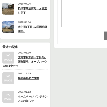
2019.04.26
摂津市南別府町 お引渡
し完了
2018.02.04
南中振1丁目に2区画分譲
開始♪
最近の記事
2023.06.30
交野市私部西一丁目8区
画分譲地 オープンハウ
ス開催中(^^♪
2021.12.25
年末年始のご挨拶
2021.01.12
ホームページ メンテナン
スのお知らせ