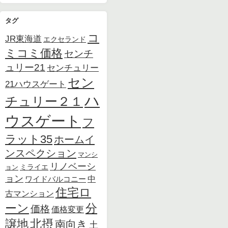
タグ
コ
JR東海道
エクセランド
ミコミ価格
センチ
ュリー21
センチュリー
セン
21ハウスゲート
ハ
チュリー２１
ウスゲート
フ
ラット35
ホームイ
ンスペクション
マンシ
リノベーシ
ョン
ミライエ
ョン
中
ワイドバルコニー
住宅ロ
古マンション
ーン
分
価格
価格変更
北摂
譲地
南向き
土