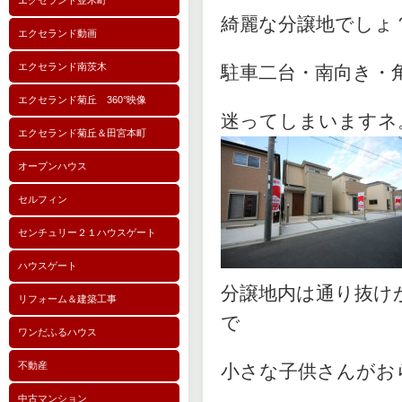
エクセランド並木町
綺麗な分譲地でしょ
エクセランド動画
エクセランド南茨木
駐車二台・南向き・
エクセランド菊丘 360°映像
迷ってしまいますネ
エクセランド菊丘＆田宮本町
オープンハウス
セルフィン
センチュリー２１ハウスゲート
ハウスゲート
分譲地内は通り抜け
リフォーム＆建築工事
で
ワンだふるハウス
不動産
小さな子供さんがお
中古マンション