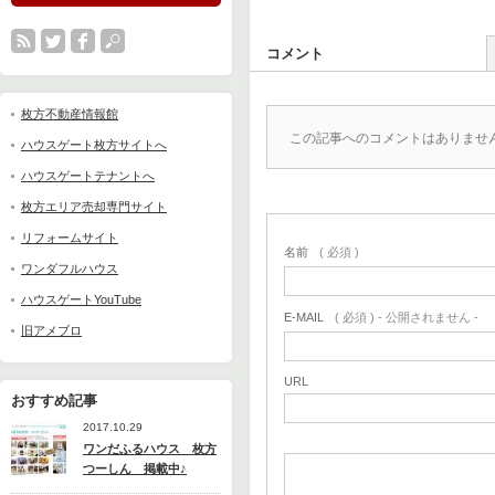
コメント
枚方不動産情報館
この記事へのコメントはありませ
ハウスゲート枚方サイトへ
ハウスゲートテナントへ
枚方エリア売却専門サイト
リフォームサイト
名前
( 必須 )
ワンダフルハウス
ハウスゲートYouTube
E-MAIL
( 必須 ) - 公開されません -
旧アメブロ
URL
おすすめ記事
2017.10.29
ワンだふるハウス 枚方
つーしん 掲載中♪