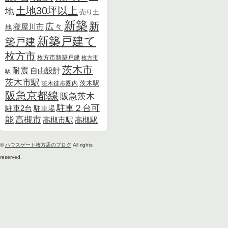
土地30坪以上
地
売り土
新築
新
広々
寝屋川市
地
新築戸建て
築戸建
枚方市
枚方市新築戸建
枚方市
茨木市
耐震
自由設計
駅
茨木市駅
茨木徒歩圏内
茨木駅
阪急京都線
阪急茨木
駐車２台可
駐車2台
駐車場
能
高槻市
高槻市駅
高槻駅
©
ハウスゲート枚方店のブログ
All rights
reserved.