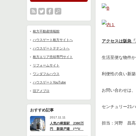
枚方不動産情報館
ハウスゲート枚方サイトへ
アクセスは阪急「
ハウスゲートテナントへ
生活至便な物件か
枚方エリア売却専門サイト
リフォームサイト
利便性の良い新築
ワンダフルハウス
ハウスゲートYouTube
お問い合わせは、
旧アメブロ
センチュリー21
おすすめ記事
2017.11.11
担当：河野 昌
人気の樟葉駅 2380万
円 新築戸建 (^^)/