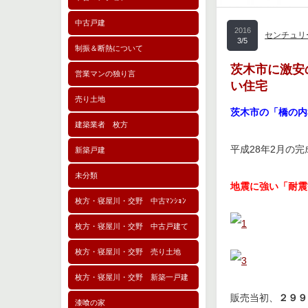
中古戸建
2016
センチュリ
3/5
制振＆断熱について
茨木市に激安
営業マンの独り言
い住宅
売り土地
茨木市の「橋の内
建築業者 枚方
平成28年2月の
新築戸建
未分類
地震に強い「耐震
枚方・寝屋川・交野 中古ﾏﾝｼｮﾝ
枚方・寝屋川・交野 中古戸建て
枚方・寝屋川・交野 売り土地
枚方・寝屋川・交野 新築一戸建
販売当初、
２９９
漆喰の家