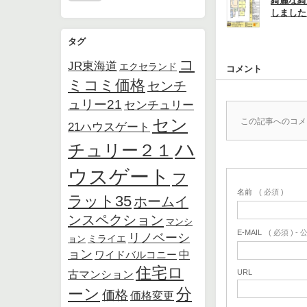
綺麗な綺
しました
タグ
コ
JR東海道
エクセランド
コメント
ミコミ価格
センチ
ュリー21
センチュリー
セン
この記事へのコメ
21ハウスゲート
ハ
チュリー２１
ウスゲート
フ
名前
( 必須 )
ラット35
ホームイ
ンスペクション
マンシ
E-MAIL
( 必須 ) 
リノベーシ
ョン
ミライエ
ョン
中
ワイドバルコニー
住宅ロ
URL
古マンション
ーン
分
価格
価格変更