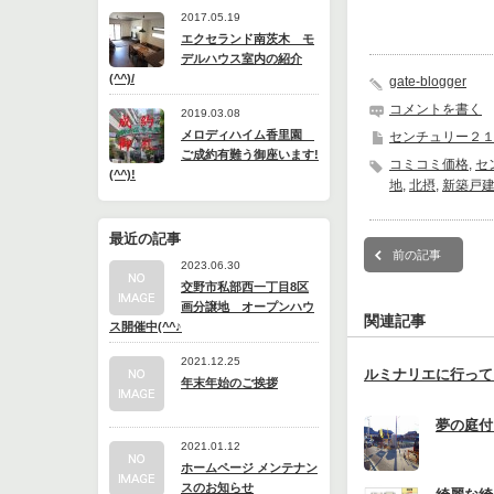
2017.05.19
エクセランド南茨木 モ
デルハウス室内の紹介
(^^)/
gate-blogger
コメントを書く
2019.03.08
メロディハイム香里園
センチュリー２
ご成約有難う御座います!
コミコミ価格
,
セ
(^^)!
地
,
北摂
,
新築戸
最近の記事
前の記事
2023.06.30
交野市私部西一丁目8区
画分譲地 オープンハウ
関連記事
ス開催中(^^♪
2021.12.25
ルミナリエに行って
年末年始のご挨拶
夢の庭付
2021.01.12
ホームページ メンテナン
スのお知らせ