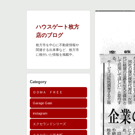
ハウスゲート枚方
店のブログ
枚方市を中心に不動産情報や
関連する出来事など、枚方市
に根付いた情報を掲載中。
Category
ＤＯＭＡ ＦＲＥＥ
Garage Gate
instagram
エクセランドシリーズ