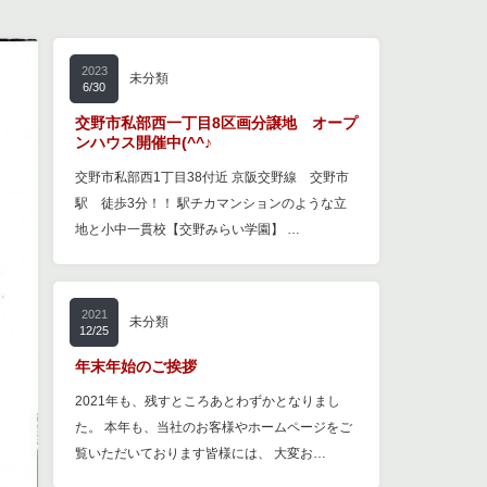
2023
未分類
6/30
交野市私部西一丁目8区画分譲地 オープ
ンハウス開催中(^^♪
交野市私部西1丁目38付近 京阪交野線 交野市
駅 徒歩3分！！ 駅チカマンションのような立
地と小中一貫校【交野みらい学園】 …
2021
未分類
12/25
年末年始のご挨拶
2021年も、残すところあとわずかとなりまし
た。 本年も、当社のお客様やホームページをご
覧いただいております皆様には、 大変お…