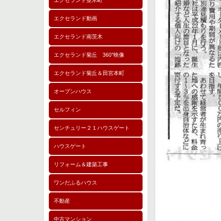
エクセランド並木町
エクセランド動画
エクセランド南茨木
エクセランド菊丘 360°映像
エクセランド菊丘＆田宮本町
オープンハウス
セルフィン
センチュリー２１ハウスゲート
ハウスゲート
リフォーム＆建築工事
ワンだふるハウス
不動産
中古マンション