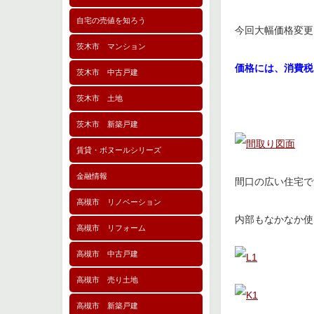
自宅の売値を知ろう
今回大幅価格変
茨木市 マンション
価格には、消費税
茨木市 中古戸建
茨木市 土地
茨木市 新築戸建
賃貸・ボヌールシリーズ
金融情報
間口の広い住宅で
高槻市 リノベーション
内部もなかなか使
高槻市 リフォーム
高槻市 中古戸建
高槻市 売り土地
高槻市 新築戸建