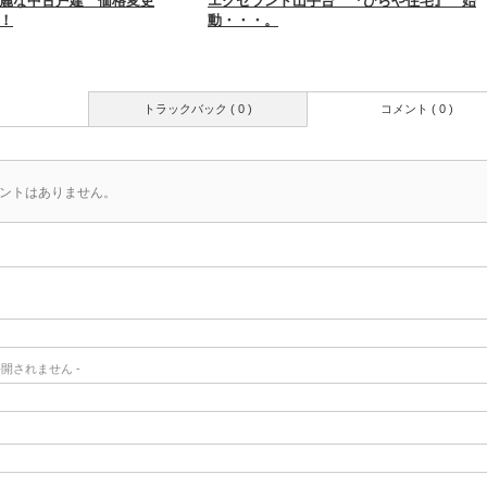
麗な中古戸建 価格変更
エクセランド山手台 『ひらや住宅』 始
！
動・・・。
トラックバック ( 0 )
コメント ( 0 )
ントはありません。
- 公開されません -