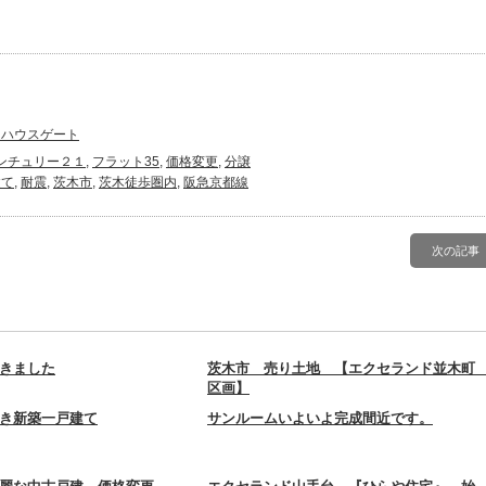
１ハウスゲート
ンチュリー２１
,
フラット35
,
価格変更
,
分譲
建て
,
耐震
,
茨木市
,
茨木徒歩圏内
,
阪急京都線
次の記事
きました
茨木市 売り土地 【エクセランド並木町 
区画】
き新築一戸建て
サンルームいよいよ完成間近です。