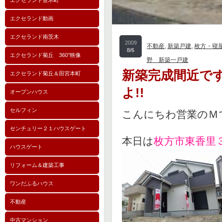
エクセランド並木町
エクセランド動画
エクセランド南茨木
2009
不動産
,
新築戸建
,
枚方・寝
8/6
エクセランド菊丘 360°映像
野 新築一戸建
新築完成間近で
エクセランド菊丘＆田宮本町
よ!!
オープンハウス
セルフィン
こんにちわ営業の
センチュリー２１ハウスゲート
本日は
枚方市東香里
ハウスゲート
リフォーム＆建築工事
ワンだふるハウス
不動産
中古マンション