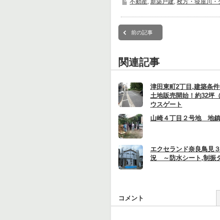
不動産
,
新築戸建
,
枚方・寝屋川・
前の記事
関連記事
津田東町2丁目,建築条
土地販売開始！約32坪（
ウスゲート
山崎４丁目２号地 地
エクセランド奈良鳥見
況 ～防水シート,制振
コメント