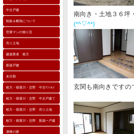
中古戸建
南向き・土地３６坪
制振＆断熱について
(*^▽^*)
営業マンの独り言
売り土地
建築業者 枚方
新築戸建
未分類
玄関も南向きです
枚方・寝屋川・交野 中古ﾏﾝｼｮﾝ
枚方・寝屋川・交野 中古戸建て
枚方・寝屋川・交野 売り土地
枚方・寝屋川・交野 新築一戸建
漆喰の家