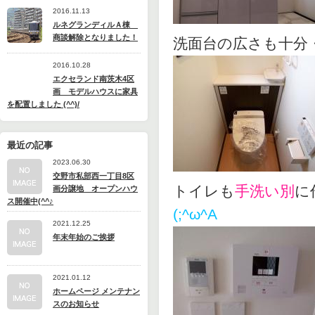
2016.11.13
ルネグランディルＡ棟
商談解除となりました！
洗面台の広さも十
2016.10.28
エクセランド南茨木4区
画 モデルハウスに家具
を配置しました (^^)/
最近の記事
2023.06.30
交野市私部西一丁目8区
トイレも
手洗い別
に
画分譲地 オープンハウ
ス開催中(^^♪
(;^ω^A
2021.12.25
年末年始のご挨拶
2021.01.12
ホームページ メンテナン
スのお知らせ