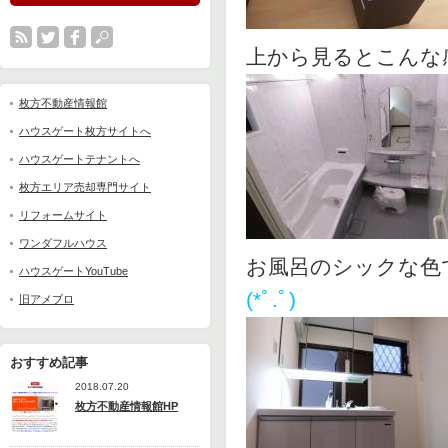
上から見るとこん
枚方不動産情報館
ハウスゲート枚方サイトへ
ハウスゲートテナントへ
枚方エリア売却専門サイト
リフォームサイト
ワンダフルハウス
お風呂のシックな色
ハウスゲートYouTube
(*ﾟ.ﾟ)ゞ
旧アメブロ
おすすめ記事
2018.07.20
枚方不動産情報館HP