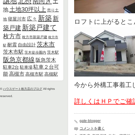
北摂
譲地
南向き
土
土地30坪以上
地
売り土
新築
新
広々
寝屋川市
地
ロフトに上がると
新築戸建て
築戸建
枚方市
枚方市新築戸建
枚方市
茨木市
耐震
自由設計
駅
茨木市駅
茨木徒歩圏内
茨木駅
阪急京都線
阪急茨木
駐車２台可
駐車2台
駐車場
能
高槻市
高槻市駅
高槻駅
今から外構工事着
©
ハウスゲート枚方店のブログ
All rights
reserved.
詳しくはＨＰでご確
gate-blogger
コメントを書く