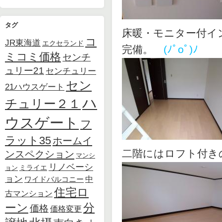
タグ
床暖・モニター付イ
コ
JR東海道
エクセランド
完備。
(ﾉﾟοﾟ)ﾉ
ミコミ価格
センチ
ュリー21
センチュリー
セン
21ハウスゲート
ハ
チュリー２１
ウスゲート
フ
ラット35
ホームイ
二階にはロフト付
ンスペクション
マンシ
リノベーシ
ョン
ミライエ
ョン
中
ワイドバルコニー
住宅ロ
古マンション
ーン
分
価格
価格変更