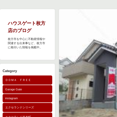
ハウスゲート枚方
店のブログ
枚方市を中心に不動産情報や
関連する出来事など、枚方市
に根付いた情報を掲載中。
Category
ＤＯＭＡ ＦＲＥＥ
Garage Gate
instagram
エクセランドシリーズ