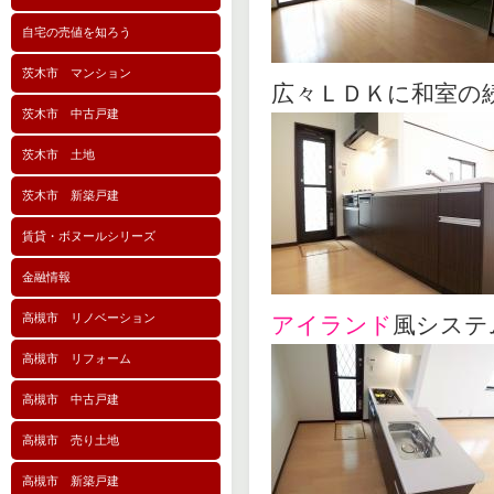
自宅の売値を知ろう
茨木市 マンション
広々ＬＤＫに和室
茨木市 中古戸建
茨木市 土地
茨木市 新築戸建
賃貸・ボヌールシリーズ
金融情報
高槻市 リノベーション
アイランド
風シス
高槻市 リフォーム
高槻市 中古戸建
高槻市 売り土地
高槻市 新築戸建