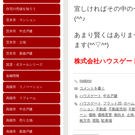
宜しければその中の
自宅の売値を知ろう
(^^♪
茨木市 マンション
茨木市 中古戸建
あまり賢くはありま
茨木市 土地
ます(*^▽^*)
茨木市 新築戸建
株式会社ハウスゲート 0
賃貸・ボヌールシリーズ
金融情報
makino
高槻市 リノベーション
コメントを書く
ハウスゲート
,
中古戸建
高槻市 リフォーム
ハウスゲート
,
フラット35
,
ホーム
ーション
,
不動産
,
不動産売却
,
不
高槻市 中古戸建
ーン
,
価格
,
価格変更
,
南向き
,
土地
高槻市 売り土地
枚方市
,
買取
,
駐車場
高槻市 新築戸建