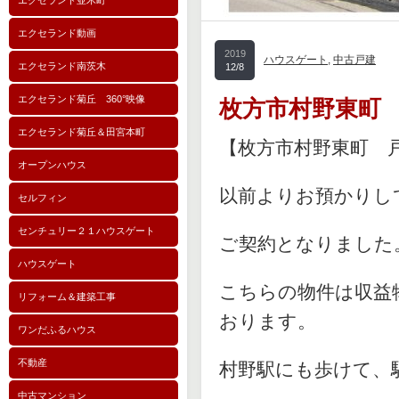
エクセランド並木町
エクセランド動画
2019
ハウスゲート
,
中古戸建
エクセランド南茨木
12/8
エクセランド菊丘 360°映像
枚方市村野東町 
エクセランド菊丘＆田宮本町
【枚方市村野東町 
オープンハウス
以前よりお預かりし
セルフィン
センチュリー２１ハウスゲート
ご契約となりました
ハウスゲート
こちらの物件は収益
リフォーム＆建築工事
おります。
ワンだふるハウス
不動産
村野駅にも歩けて、
中古マンション