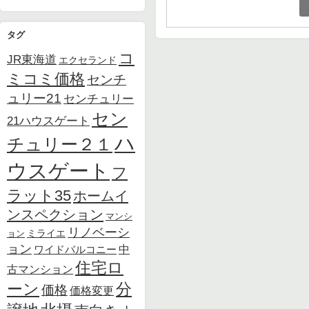
タグ
コ
JR東海道
エクセランド
ミコミ価格
センチ
ュリー21
センチュリー
セン
21ハウスゲート
ハ
チュリー２１
ウスゲート
フ
ラット35
ホームイ
ンスペクション
マンシ
リノベーシ
ョン
ミライエ
ョン
中
ワイドバルコニー
住宅ロ
古マンション
ーン
分
価格
価格変更