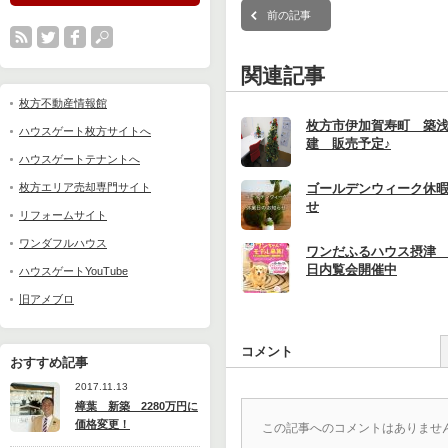
前の記事
関連記事
枚方不動産情報館
枚方市伊加賀寿町 築
ハウスゲート枚方サイトへ
建 販売予定♪
ハウスゲートテナントへ
枚方エリア売却専門サイト
ゴールデンウィーク休
せ
リフォームサイト
ワンダフルハウス
ワンだふるハウス摂津 1
日内覧会開催中
ハウスゲートYouTube
旧アメブロ
コメント
おすすめ記事
2017.11.13
樟葉 新築 2280万円に
価格変更！
この記事へのコメントはありませ