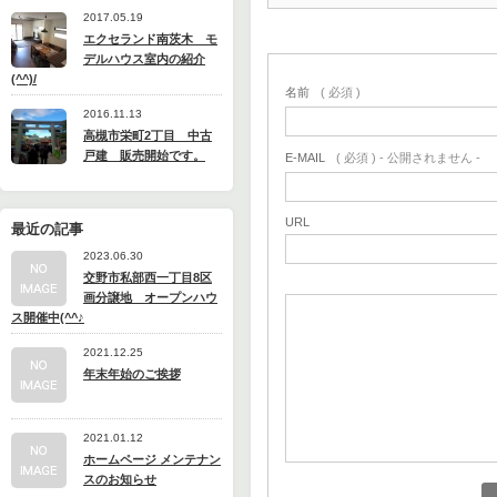
2017.05.19
エクセランド南茨木 モ
デルハウス室内の紹介
(^^)/
名前
( 必須 )
2016.11.13
高槻市栄町2丁目 中古
戸建 販売開始です。
E-MAIL
( 必須 ) - 公開されません -
URL
最近の記事
2023.06.30
交野市私部西一丁目8区
画分譲地 オープンハウ
ス開催中(^^♪
2021.12.25
年末年始のご挨拶
2021.01.12
ホームページ メンテナン
スのお知らせ