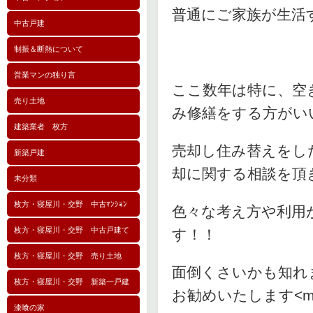
普通にご家族が生活す
中古戸建
制振＆断熱について
営業マンの独り言
ここ数年は特に、空
売り土地
み修繕をする方がい
建築業者 枚方
売却し住み替えをし
新築戸建
却に関する相談を頂
未分類
枚方・寝屋川・交野 中古ﾏﾝｼｮﾝ
色々な考え方や利用
枚方・寝屋川・交野 中古戸建て
す！！
枚方・寝屋川・交野 売り土地
面倒くさいかも知れ
枚方・寝屋川・交野 新築一戸建
お勧めいたします<m(
漆喰の家