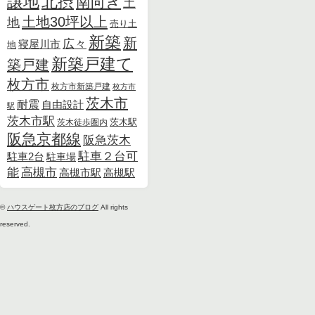
北摂
譲地
南向き
土
土地30坪以上
地
売り土
新築
新
広々
寝屋川市
地
新築戸建て
築戸建
枚方市
枚方市新築戸建
枚方市
茨木市
耐震
自由設計
駅
茨木市駅
茨木徒歩圏内
茨木駅
阪急京都線
阪急茨木
駐車２台可
駐車2台
駐車場
能
高槻市
高槻市駅
高槻駅
©
ハウスゲート枚方店のブログ
All rights
reserved.