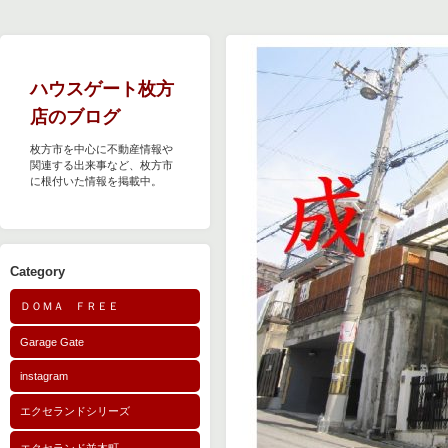
ハウスゲート枚方
店のブログ
枚方市を中心に不動産情報や
関連する出来事など、枚方市
に根付いた情報を掲載中。
Category
ＤＯＭＡ ＦＲＥＥ
Garage Gate
instagram
エクセランドシリーズ