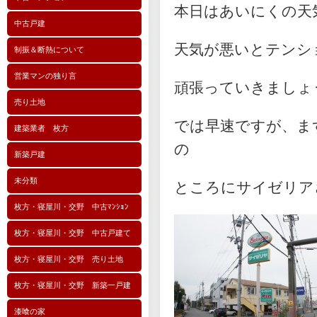
本日はあいにくの天
中古戸建
天気が悪いとテンシ
制振＆断熱について
営業マンの独り言
頑張っていきましょ
売り土地
では早速ですが、ま
建築業者 枚方
の
新築戸建
未分類
ところにサイゼリア
枚方・寝屋川・交野 中古ﾏﾝｼｮﾝ
枚方・寝屋川・交野 中古戸建て
枚方・寝屋川・交野 売り土地
枚方・寝屋川・交野 新築一戸建
漆喰の家