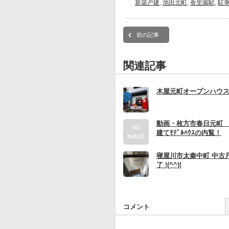
新築戸建
,
池田北町
,
香里園駅
,
駐
前の記事
関連記事
木屋元町オープンハウ
動画・枚方市春日元町
建てﾓﾃﾞﾙﾊｳｽの内覧！
寝屋川市太秦中町 中古
了 !(^^)!
コメント