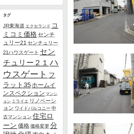
タグ
コ
JR東海道
エクセランド
ミコミ価格
センチ
ュリー21
センチュリー
セン
21ハウスゲート
ハ
チュリー２１
ウスゲート
フ
ラット35
ホームイ
ンスペクション
マンシ
リノベーシ
ョン
ミライエ
ョン
中
ワイドバルコニー
住宅ロ
古マンション
ーン
分
価格
価格変更