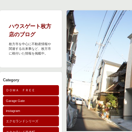
ハウスゲート枚方
店のブログ
枚方市を中心に不動産情報や
関連する出来事など、枚方市
に根付いた情報を掲載中。
Category
ＤＯＭＡ ＦＲＥＥ
Garage Gate
instagram
エクセランドシリーズ