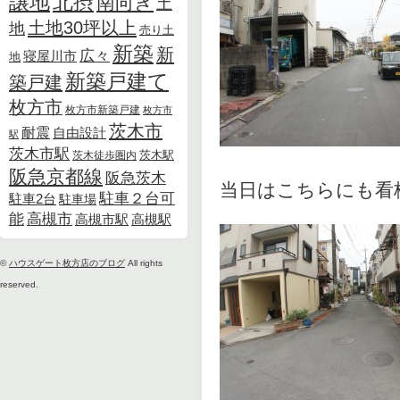
北摂
譲地
南向き
土
土地30坪以上
地
売り土
新築
新
広々
寝屋川市
地
新築戸建て
築戸建
枚方市
枚方市新築戸建
枚方市
茨木市
耐震
自由設計
駅
茨木市駅
茨木徒歩圏内
茨木駅
阪急京都線
阪急茨木
当日はこちらにも看板
駐車２台可
駐車2台
駐車場
能
高槻市
高槻市駅
高槻駅
©
ハウスゲート枚方店のブログ
All rights
reserved.