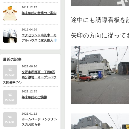
2017.12.25
年末年始の営業のご案内
途中にも誘導看板を
2017.04.29
矢印の方向に従って
エクセランド南茨木 モ
デルハウスに家具搬入
最近の記事
2023.06.30
交野市私部西一丁目8区
画分譲地 オープンハウ
ス開催中(^^♪
2021.12.25
年末年始のご挨拶
2021.01.12
ホームページ メンテナン
スのお知らせ