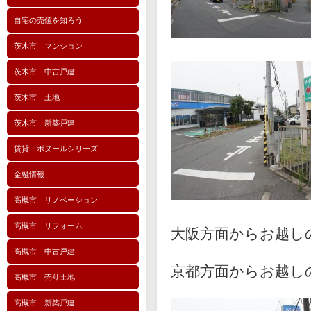
自宅の売値を知ろう
茨木市 マンション
茨木市 中古戸建
茨木市 土地
茨木市 新築戸建
賃貸・ボヌールシリーズ
金融情報
高槻市 リノベーション
高槻市 リフォーム
大阪方面からお越し
高槻市 中古戸建
京都方面からお越しの
高槻市 売り土地
高槻市 新築戸建