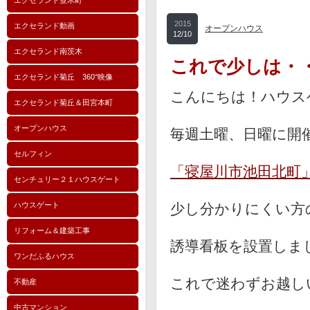
エクセランド並木町
2015
エクセランド動画
オープンハウス
12/10
エクセランド南茨木
これで少しは・・
エクセランド菊丘 360°映像
こんにちは！ハウス
エクセランド菊丘＆田宮本町
オープンハウス
毎週土曜、日曜に開
セルフィン
「寝屋川市池田北町
センチュリー２１ハウスゲート
ハウスゲート
少し分かりにくい方
リフォーム＆建築工事
誘導看板を設置しま
ワンだふるハウス
これで迷わずお越し
不動産
中古マンション