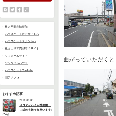
枚方不動産情報館
ハウスゲート枚方サイトへ
ハウスゲートテナントへ
枚方エリア売却専門サイト
リフォームサイト
曲がっていただくと
ワンダフルハウス
ハウスゲートYouTube
旧アメブロ
おすすめ記事
2019.03.08
メロディハイム香里園
ご成約有難う御座います!
(^^)!