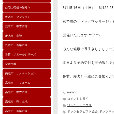
6月15,16日（土日）、6月22,
自宅の売値を知ろう
茨木市 マンション
巷で噂の「ドックマッサージ」
茨木市 中古戸建
開催いたします(*^▽^*)
茨木市 土地
茨木市 新築戸建
みんな健康で長生きしましょー(*^
賃貸・ボヌールシリーズ
本日より予約受付を開始致しま
金融情報
高槻市 リノベーション
是非、愛犬と一緒にご参加くだ
高槻市 リフォーム
高槻市 中古戸建
makino
コメントを書く
高槻市 売り土地
ワンだふるハウス
高槻市 新築戸建
ドックセラピスト協会
,
ドックマ