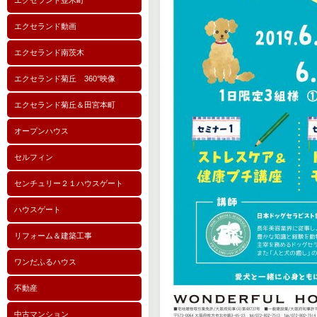
エクセランド並木町
エクセランド動画
エクセランド南茨木
エクセランド菊丘 360°映像
エクセランド菊丘＆田宮本町
オープンハウス
セルフィン
センチュリー２１ハウスゲート
ハウスゲート
リフォーム＆建築工事
ワンだふるハウス
不動産
中古マンション