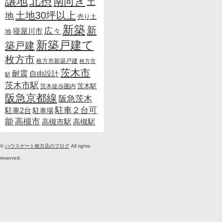
北摂
譲地
南向き
土
土地30坪以上
地
売り土
新築
新
広々
寝屋川市
地
新築戸建て
築戸建
枚方市
枚方市新築戸建
枚方市
茨木市
耐震
自由設計
駅
茨木市駅
茨木徒歩圏内
茨木駅
阪急京都線
阪急茨木
駐車２台可
駐車2台
駐車場
能
高槻市
高槻市駅
高槻駅
©
ハウスゲート枚方店のブログ
All rights
reserved.