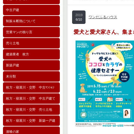
中古戸建
2019
ワンだふるハウス
6/10
制振＆断熱について
愛犬と愛犬家さん、集ま
営業マンの独り言
売り土地
建築業者 枚方
新築戸建
未分類
枚方・寝屋川・交野 中古ﾏﾝｼｮﾝ
枚方・寝屋川・交野 中古戸建て
枚方・寝屋川・交野 売り土地
枚方・寝屋川・交野 新築一戸建
漆喰の家