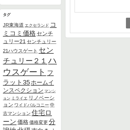
タグ
コ
JR東海道
エクセランド
ミコミ価格
センチ
ュリー21
センチュリー
セン
21ハウスゲート
ハ
チュリー２１
ウスゲート
フ
ラット35
ホームイ
ンスペクション
マンシ
リノベーシ
ョン
ミライエ
ョン
中
ワイドバルコニー
住宅ロ
古マンション
ーン
分
価格
価格変更