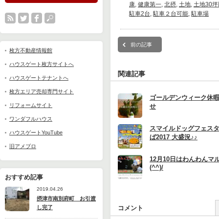
康
,
健康第一
,
北摂
,
土地
,
土地30
駐車2台
,
駐車２台可能
,
駐車場
前の記事
枚方不動産情報館
ハウスゲート枚方サイトへ
関連記事
ハウスゲートテナントへ
枚方エリア売却専門サイト
ゴールデンウィーク休
リフォームサイト
せ
ワンダフルハウス
スマイルドッグフェス
ハウスゲートYouTube
ば2017 大盛況♪♪
旧アメブロ
12月10日はわんわんマ
(^^)/
おすすめ記事
2019.04.26
摂津市南別府町 お引渡
し完了
コメント