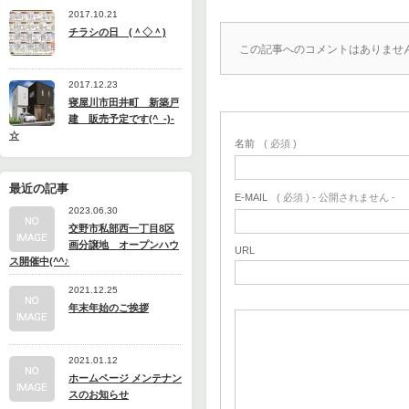
2017.10.21
チラシの日 (＾◇＾)
この記事へのコメントはありませ
2017.12.23
寝屋川市田井町 新築戸
建 販売予定です(^_-)-
☆
名前
( 必須 )
最近の記事
E-MAIL
( 必須 ) - 公開されません -
2023.06.30
交野市私部西一丁目8区
画分譲地 オープンハウ
URL
ス開催中(^^♪
2021.12.25
年末年始のご挨拶
2021.01.12
ホームページ メンテナン
スのお知らせ