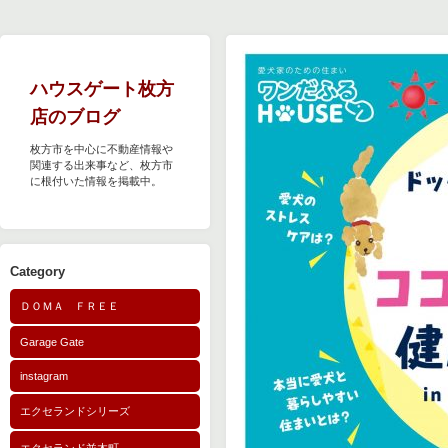
ハウスゲート枚方
店のブログ
枚方市を中心に不動産情報や
関連する出来事など、枚方市
に根付いた情報を掲載中。
Category
ＤＯＭＡ ＦＲＥＥ
Garage Gate
instagram
エクセランドシリーズ