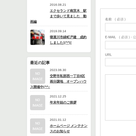
2016.08.21
エクセランド南茨木 駅
まで歩いて見ました 動
名前
( 必須 )
画編
2019.09.14
寝屋川市緑町戸建 成約
E-MAIL
( 必須 ) 
しました!(^^)!
URL
最近の記事
2023.06.30
交野市私部西一丁目8区
画分譲地 オープンハウ
ス開催中(^^♪
2021.12.25
年末年始のご挨拶
2021.01.12
ホームページ メンテナン
スのお知らせ