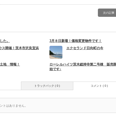
次の記事
した。
3月８日新着！価格変更物件です！
ハウス開催！茨木市沢良宜浜
エクセランド日向町の今
土地 情報！
ローレルハイツ茨木総持寺第二号棟 販売
始です♪
トラックバック ( 0 )
コメント ( 0 )
ントはありません。