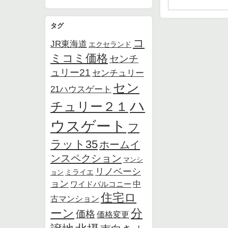
タグ
コ
JR東海道
エクセランド
ミコミ価格
センチ
ュリー21
センチュリー
セン
21ハウスゲート
ハ
チュリー２１
ウスゲート
フ
ラット35
ホームイ
ンスペクション
マンシ
リノベーシ
ョン
ミライエ
ョン
中
ワイドバルコニー
住宅ロ
古マンション
ーン
分
価格
価格変更