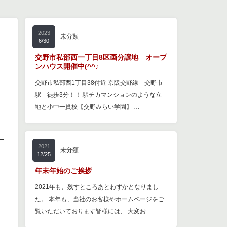
2023
未分類
6/30
交野市私部西一丁目8区画分譲地 オープ
ンハウス開催中(^^♪
交野市私部西1丁目38付近 京阪交野線 交野市
駅 徒歩3分！！ 駅チカマンションのような立
地と小中一貫校【交野みらい学園】 …
。
2021
未分類
12/25
年末年始のご挨拶
2021年も、残すところあとわずかとなりまし
た。 本年も、当社のお客様やホームページをご
覧いただいております皆様には、 大変お…