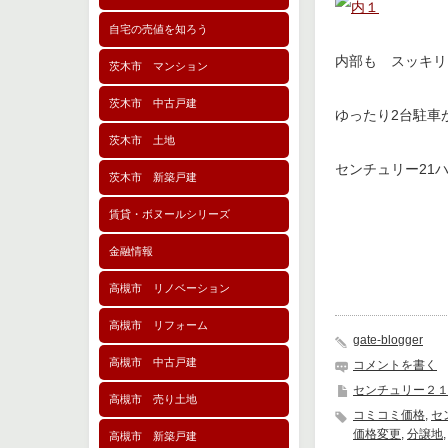
自宅の売値を知ろう
内部も スッキリ
茨木市 マンション
茨木市 中古戸建
ゆったり2台駐車
茨木市 土地
センチュリー21
茨木市 新築戸建
賃貸・ボヌールシリーズ
金融情報
高槻市 リノベーション
高槻市 リフォーム
gate-blogger
高槻市 中古戸建
コメントを書く
センチュリー２
高槻市 売り土地
コミコミ価格
,
セ
価格変更
,
分譲地
高槻市 新築戸建