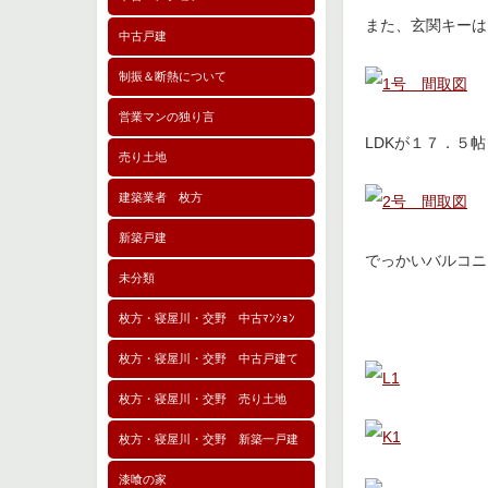
また、玄関キーは
中古戸建
制振＆断熱について
営業マンの独り言
LDKが１７．５
売り土地
建築業者 枚方
新築戸建
でっかいバルコニ
未分類
枚方・寝屋川・交野 中古ﾏﾝｼｮﾝ
枚方・寝屋川・交野 中古戸建て
枚方・寝屋川・交野 売り土地
枚方・寝屋川・交野 新築一戸建
漆喰の家