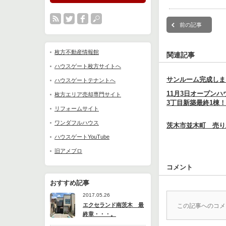
前の記事
枚方不動産情報館
関連記事
ハウスゲート枚方サイトへ
サンルーム完成しま
ハウスゲートテナントへ
11月3日オープン
枚方エリア売却専門サイト
3丁目新築最終1棟！
リフォームサイト
ワンダフルハウス
茨木市並木町 売り
ハウスゲートYouTube
旧アメブロ
コメント
おすすめ記事
2017.05.26
エクセランド南茨木 最
この記事へのコメ
終章・・・。