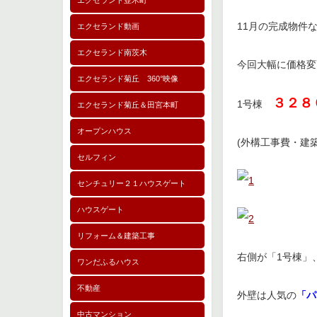
エクセランド並木町
11月の完成物件
エクセランド動画
エクセランド南茨木
今回大幅に価格変
エクセランド菊丘 360°映像
３２８
1号棟
エクセランド菊丘＆田宮本町
オープンハウス
(外構工事費・建
セルフィン
センチュリー２１ハウスゲート
ハウスゲート
リフォーム＆建築工事
右側が「1号棟」
ワンだふるハウス
不動産
外壁は人気の
「パ
中古マンション