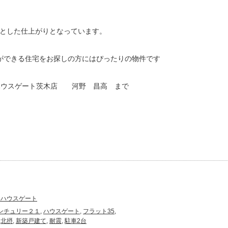
とした仕上がりとなっています。
ができる住宅をお探しの方にはぴったりの物件です
ハウスゲート茨木店 河野 昌高 まで
１ハウスゲート
ンチュリー２１
,
ハウスゲート
,
フラット35
,
,
北摂
,
新築戸建て
,
耐震
,
駐車2台