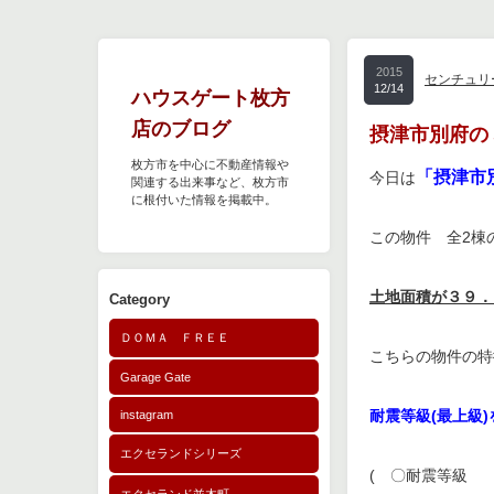
2015
センチュリ
12/14
ハウスゲート枚方
店のブログ
摂津市別府の
枚方市を中心に不動産情報や
「摂津市
今日は
関連する出来事など、枚方市
に根付いた情報を掲載中。
この物件 全2棟
土地面積が３９．
Category
ＤＯＭＡ ＦＲＥＥ
こちらの物件の特
Garage Gate
耐震等級(最上級
instagram
エクセランドシリーズ
( 〇耐震等級 