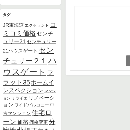
タグ
コ
JR東海道
エクセランド
ミコミ価格
センチ
ュリー21
センチュリー
セン
21ハウスゲート
ハ
チュリー２１
ウスゲート
フ
ラット35
ホームイ
ンスペクション
マンシ
リノベーシ
ョン
ミライエ
ョン
中
ワイドバルコニー
住宅ロ
古マンション
ーン
分
価格
価格変更