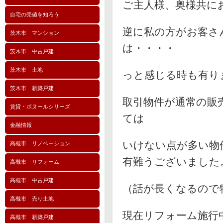
ご主人様、奥様共に
自宅の売値を知ろう
逆に私の方がお客さ
茨木市 マンション
は・・・・
茨木市 中古戸建
茨木市 土地
っと感じる時も有り
茨木市 新築戸建
取引物件が通常の販
賃貸・ボヌールシリーズ
ては
金融情報
いけない点が多い物
高槻市 リノベーション
有難うございました
高槻市 リフォーム
高槻市 中古戸建
（話が長くなるので
高槻市 売り土地
現在リフォーム施行
高槻市 新築戸建