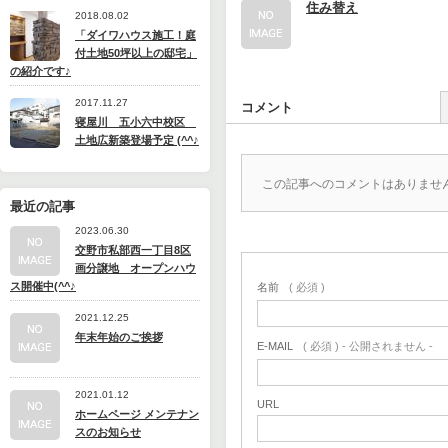
住み替え
2018.08.02
「ダイワハウス施工！庭
付土地50坪以上の邸宅」
の紹介です♪
2017.11.27
コメント
寝屋川 五小六中校区
土地広新築登場予定 (^^♪
この記事へのコメントはありませ
最近の記事
2023.06.30
交野市私部西一丁目8区
画分譲地 オープンハウ
ス開催中(^^♪
名前
( 必須 )
2021.12.25
年末年始のご挨拶
E-MAIL
( 必須 ) - 公開されません -
2021.01.12
URL
ホームページ メンテナン
スのお知らせ