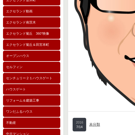
エクセランド並木町
エクセランド動画
エクセランド南茨木
エクセランド菊丘 360°映像
エクセランド菊丘＆田宮本町
オープンハウス
セルフィン
センチュリー２１ハウスゲート
ハウスゲート
リフォーム＆建築工事
ワンだふるハウス
2016
不動産
未分類
7/14
中古マンション