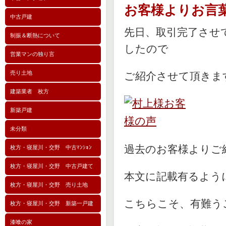
お客様よりお言
中古戸建
先日、取引完了させ
制振＆断熱について
したので
営業マンの独り言
売り土地
ご紹介させて頂きま
建築業者 枚方
新築戸建
未分類
過去のお客様よりご
枚方・寝屋川・交野 中古ﾏﾝｼｮﾝ
枚方・寝屋川・交野 中古戸建て
本文に記載有るよう
枚方・寝屋川・交野 売り土地
こちらこそ、有難う
枚方・寝屋川・交野 新築一戸建
漆喰の家