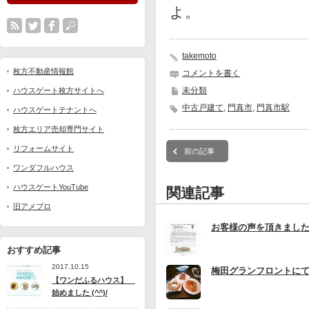
よ。
takemoto
枚方不動産情報館
コメントを書く
未分類
ハウスゲート枚方サイトへ
中古戸建て
,
門真市
,
門真市駅
ハウスゲートテナントへ
枚方エリア売却専門サイト
リフォームサイト
前の記事
ワンダフルハウス
ハウスゲートYouTube
関連記事
旧アメブロ
お客様の声を頂きまし
おすすめ記事
2017.10.15
梅田グランフロントに
【ワンだふるハウス】
始めました (^^)/