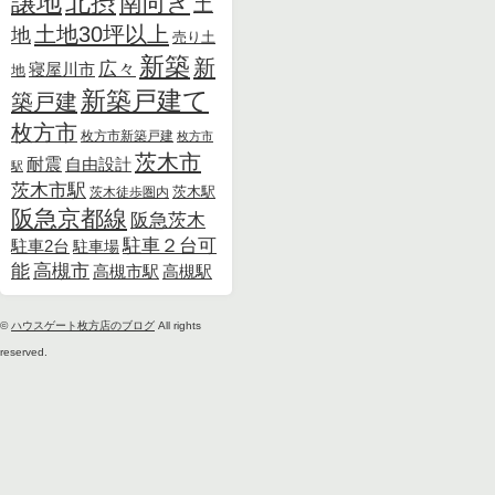
北摂
譲地
南向き
土
土地30坪以上
地
売り土
新築
新
広々
寝屋川市
地
新築戸建て
築戸建
枚方市
枚方市新築戸建
枚方市
茨木市
耐震
自由設計
駅
茨木市駅
茨木徒歩圏内
茨木駅
阪急京都線
阪急茨木
駐車２台可
駐車2台
駐車場
能
高槻市
高槻市駅
高槻駅
©
ハウスゲート枚方店のブログ
All rights
reserved.