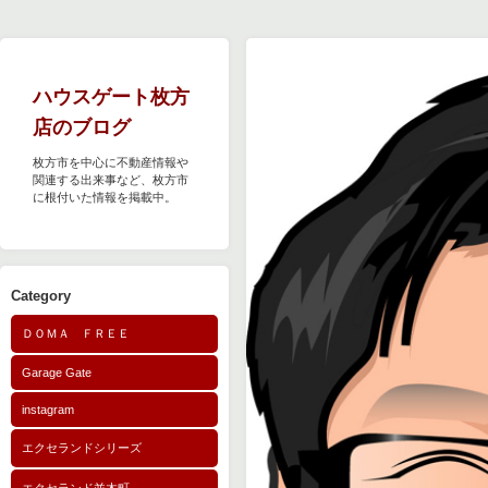
ハウスゲート枚方
店のブログ
枚方市を中心に不動産情報や
関連する出来事など、枚方市
に根付いた情報を掲載中。
Category
ＤＯＭＡ ＦＲＥＥ
Garage Gate
instagram
エクセランドシリーズ