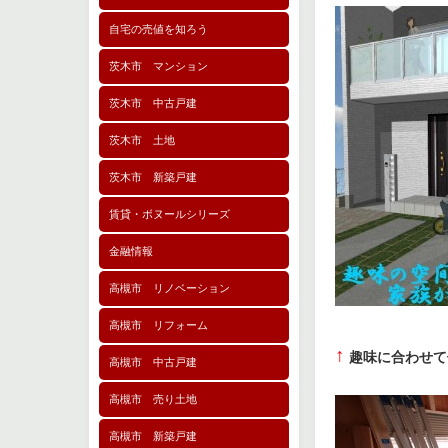
自宅の売値を知ろう
茨木市 マンション
茨木市 中古戸建
茨木市 土地
茨木市 新築戸建
賃貸・ボヌールシリーズ
金融情報
高槻市 リノベーション
高槻市 リフォーム
↑
趣味に合わせて
高槻市 中古戸建
高槻市 売り土地
高槻市 新築戸建