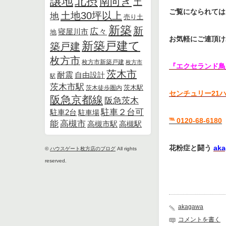
北摂
譲地
南向き
土
ご覧になられては
土地30坪以上
地
売り土
新築
新
広々
寝屋川市
地
お気軽にご連頂け
新築戸建て
築戸建
枚方市
枚方市新築戸建
枚方市
『エクセランド鳥
茨木市
耐震
自由設計
駅
茨木市駅
茨木徒歩圏内
茨木駅
センチュリー21
阪急京都線
阪急茨木
駐車２台可
駐車2台
駐車場
℡ 0120-68-6180
能
高槻市
高槻市駅
高槻駅
花粉症と闘う
ak
©
ハウスゲート枚方店のブログ
All rights
reserved.
akagawa
コメントを書く