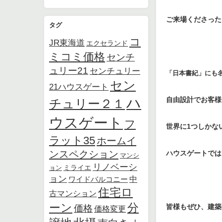
ご来場くださった
タグ
コ
JR東海道
エクセランド
ミコミ価格
センチ
ュリー21
センチュリー
「日本書紀」にも
セン
21ハウスゲート
ハ
自由設計でお客様
チュリー２１
ウスゲート
フ
世界に1つしかな
ラット35
ホームイ
ンスペクション
ハウスゲートでは
マンシ
リノベーシ
ョン
ミライエ
ョン
中
ワイドバルコニー
住宅ロ
古マンション
ーン
分
皆様もぜひ、建築
価格
価格変更