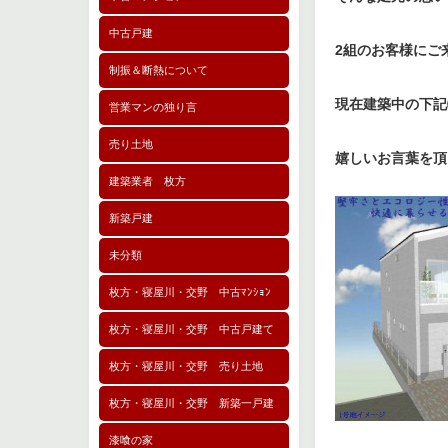
中古戸建
2組のお客様にご来
制振＆断熱について
現在建築中の下記
営業マンの独り言
売り土地
嬉しいお言葉を頂
建築業者 枚方
新築戸建
未分類
枚方・寝屋川・交野 中古ﾏﾝｼｮﾝ
枚方・寝屋川・交野 中古戸建て
枚方・寝屋川・交野 売り土地
枚方・寝屋川・交野 新築一戸建
漆喰の家