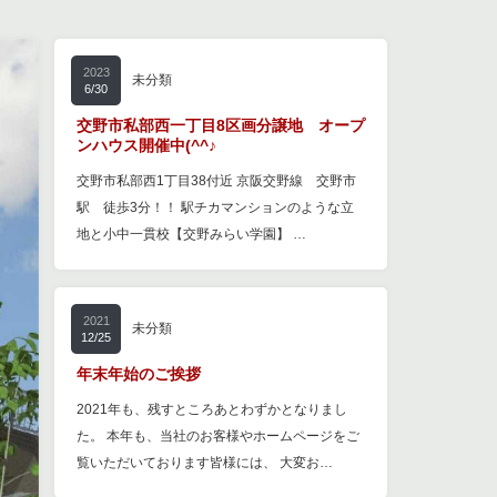
2023
未分類
6/30
交野市私部西一丁目8区画分譲地 オープ
ンハウス開催中(^^♪
交野市私部西1丁目38付近 京阪交野線 交野市
駅 徒歩3分！！ 駅チカマンションのような立
地と小中一貫校【交野みらい学園】 …
2021
未分類
12/25
年末年始のご挨拶
2021年も、残すところあとわずかとなりまし
た。 本年も、当社のお客様やホームページをご
覧いただいております皆様には、 大変お…