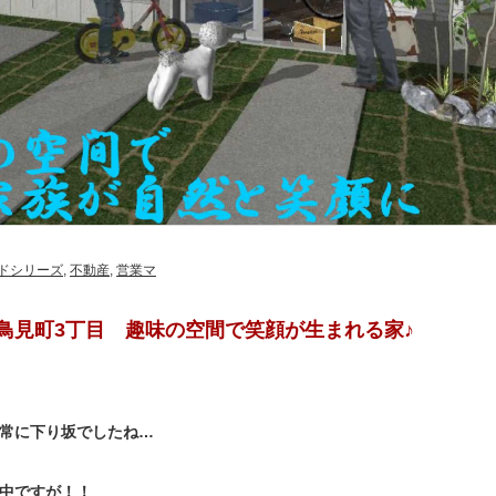
ドシリーズ
,
不動産
,
営業マ
鳥見町3丁目 趣味の空間で笑顔が生まれる家♪
常に下り坂でしたね…
中ですが！！