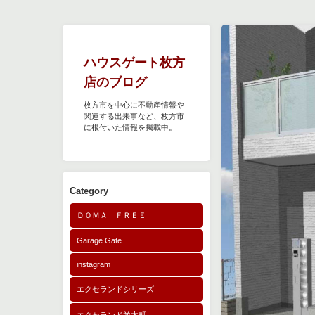
ハウスゲート枚方
店のブログ
枚方市を中心に不動産情報や
関連する出来事など、枚方市
に根付いた情報を掲載中。
Category
ＤＯＭＡ ＦＲＥＥ
Garage Gate
instagram
エクセランドシリーズ