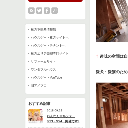
枚方不動産情報館
ハウスゲート枚方サイトへ
ハウスゲートテナントへ
枚方エリア売却専門サイト
↑
趣味の空間は自
リフォームサイト
ワンダフルハウス
愛犬・愛猫のため
ハウスゲートYouTube
旧アメブロ
おすすめ記事
2018.09.22
わんわんマルシェ
9/23・9/24 開催です♪