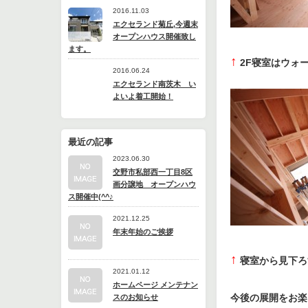
2016.11.03
エクセランド菊丘,今週末
オープンハウス開催致し
ます。
↑
2F寝室はウォ
2016.06.24
エクセランド南茨木 い
よいよ着工開始！
最近の記事
2023.06.30
交野市私部西一丁目8区
画分譲地 オープンハウ
ス開催中(^^♪
2021.12.25
年末年始のご挨拶
↑
寝室から見下ろ
2021.01.12
ホームページ メンテナン
今後の展開をお楽し
スのお知らせ