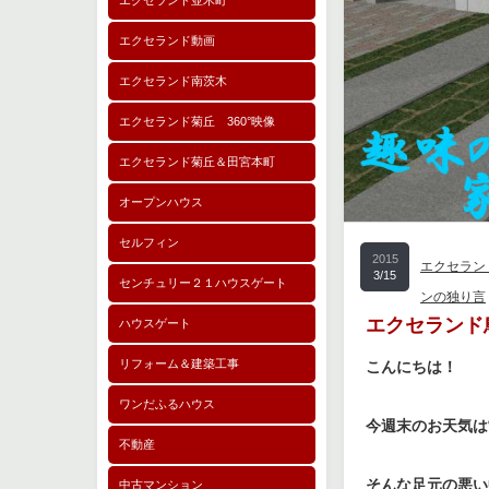
エクセランド並木町
エクセランド動画
エクセランド南茨木
エクセランド菊丘 360°映像
エクセランド菊丘＆田宮本町
オープンハウス
セルフィン
2015
エクセラン
3/15
センチュリー２１ハウスゲート
ンの独り言
エクセランド
ハウスゲート
リフォーム＆建築工事
こんにちは！
ワンだふるハウス
今週末のお天気は
不動産
そんな足元の悪い
中古マンション