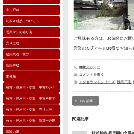
中古戸建
制振＆断熱について
営業マンの独り言
ご興味有る方は、お気軽にお問
売り土地
営業のＯ氏からのお得なお知ら
建築業者 枚方
新築戸建
gate-blogger
コメントを書く
未分類
エクセランドシリーズ
,
新築戸建
,
枚方・寝屋川・交野 中古ﾏﾝｼｮﾝ
枚方・寝屋川・交野 中古戸建て
前の記事
枚方・寝屋川・交野 売り土地
関連記事
枚方・寝屋川・交野 新築一戸建
漆喰の家
駅近新築,香里園山之手