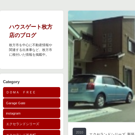
ハウスゲート枚方
店のブログ
枚方市を中心に不動産情報や
関連する出来事など、枚方市
に根付いた情報を掲載中。
Category
ＤＯＭＡ ＦＲＥＥ
Garage Gate
instagram
エクセランドシリーズ
2010
エクセランドシリーズ
,
新築