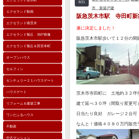
エクセランド並木町
8/21
市 新築戸建
エクセランド動画
阪急茨木市駅 寺田町新
エクセランド南茨木
遂に決定しました！
エクセランド菊丘 360°映像
阪急茨木市駅歩いて１２分の閑
エクセランド菊丘＆田宮本町
オープンハウス
セルフィン
センチュリー２１ハウスゲート
ハウスゲート
茨木市寺田町に 土地約３２坪
建て延べ３０坪（間取り変更可
リフォーム＆建築工事
日当たり良好 ガレージ２台可
ワンだふるハウス
なんと！価格４０８０万円販売
不動産
中古マンション