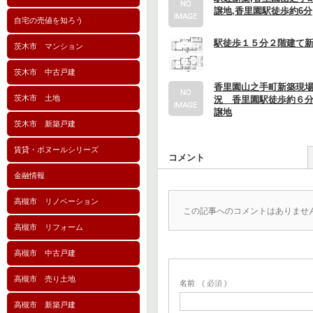
譲地,香里園駅徒歩約6分
自宅の売値を知ろう
駅徒歩１５分２階建て
茨木市 マンション
茨木市 中古戸建
香里園山之手町新築現
茨木市 土地
況 香里園駅徒歩約６
譲地
茨木市 新築戸建
賃貸・ボヌールシリーズ
コメント
金融情報
高槻市 リノベーション
この記事へのコメントはありませ
高槻市 リフォーム
高槻市 中古戸建
高槻市 売り土地
名前
( 必須 )
高槻市 新築戸建