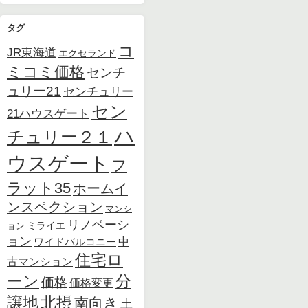
タグ
コ
JR東海道
エクセランド
ミコミ価格
センチ
ュリー21
センチュリー
セン
21ハウスゲート
ハ
チュリー２１
ウスゲート
フ
ラット35
ホームイ
ンスペクション
マンシ
リノベーシ
ョン
ミライエ
ョン
中
ワイドバルコニー
住宅ロ
古マンション
ーン
分
価格
価格変更
北摂
譲地
南向き
土