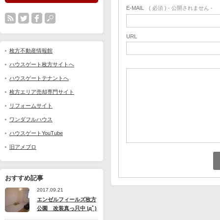
E-MAIL
( 必須 ) - 公開されません -
URL
枚方不動産情報館
ハウスゲート枚方サイトへ
ハウスゲートテナントへ
枚方エリア売却専門サイト
リフォームサイト
ワンダフルハウス
ハウスゲートYouTube
旧アメブロ
おすすめ記事
2017.09.21
エンゼルフィールズ枚方
公園 改装真っ只中 |дﾟ)