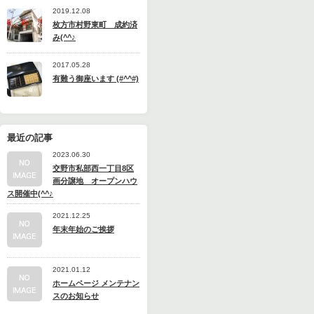
2019.12.08
枚方市村野東町 成約済
み(^^♪
2017.05.28
有難う御座います (#^^#)
最近の記事
2023.06.30
交野市私部西一丁目8区
画分譲地 オープンハウ
ス開催中(^^♪
2021.12.25
年末年始のご挨拶
2021.01.12
ホームページ メンテナン
スのお知らせ