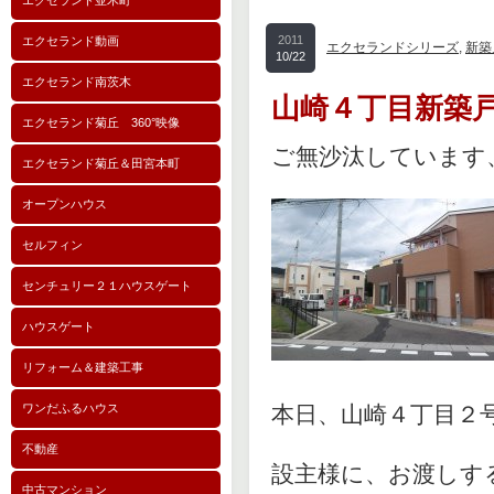
エクセランド並木町
2011
エクセランド動画
エクセランドシリーズ
,
新築
10/22
エクセランド南茨木
山崎４丁目新築
エクセランド菊丘 360°映像
ご無沙汰しています
エクセランド菊丘＆田宮本町
オープンハウス
セルフィン
センチュリー２１ハウスゲート
ハウスゲート
リフォーム＆建築工事
本日、山崎４丁目２
ワンだふるハウス
不動産
設主様に、お渡しす
中古マンション