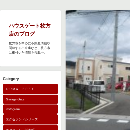
ハウスゲート枚方
店のブログ
枚方市を中心に不動産情報や
関連する出来事など、枚方市
に根付いた情報を掲載中。
Category
ＤＯＭＡ ＦＲＥＥ
Garage Gate
instagram
エクセランドシリーズ