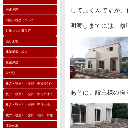
して頂くんですが、
中古戸建
制振＆断熱について
明渡しまでには、修
営業マンの独り言
売り土地
建築業者 枚方
新築戸建
未分類
枚方・寝屋川・交野 中古ﾏﾝｼｮﾝ
あとは、設主様の拘
枚方・寝屋川・交野 中古戸建て
枚方・寝屋川・交野 売り土地
枚方・寝屋川・交野 新築一戸建
漆喰の家