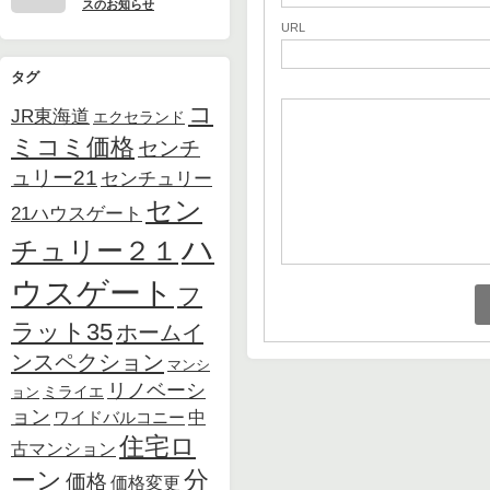
スのお知らせ
URL
タグ
コ
JR東海道
エクセランド
ミコミ価格
センチ
ュリー21
センチュリー
セン
21ハウスゲート
ハ
チュリー２１
ウスゲート
フ
ラット35
ホームイ
ンスペクション
マンシ
リノベーシ
ョン
ミライエ
ョン
中
ワイドバルコニー
住宅ロ
古マンション
ーン
分
価格
価格変更