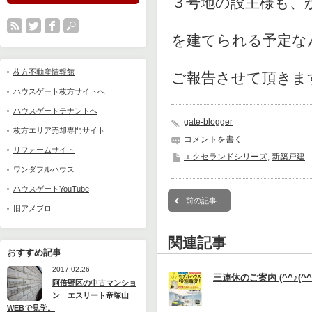
３号地の設主様も、
を建てられる予定な
枚方不動産情報館
ご報告させて頂きま
ハウスゲート枚方サイトへ
ハウスゲートテナントへ
gate-blogger
枚方エリア売却専門サイト
コメントを書く
リフォームサイト
エクセランドシリーズ
,
新築戸建
ワンダフルハウス
ハウスゲートYouTube
前の記事
旧アメブロ
関連記事
おすすめ記事
2017.02.26
三連休のご案内 (^^♪(^^
阿倍野区の中古マンショ
ン エスリート帝塚山
WEBで見学。