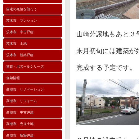
自宅の売値を知ろう
茨木市 マンション
茨木市 中古戸建
山崎分譲地もあと３
茨木市 土地
来月初旬には建築が
茨木市 新築戸建
完成する予定です。
賃貸・ボヌールシリーズ
金融情報
高槻市 リノベーション
高槻市 リフォーム
高槻市 中古戸建
高槻市 売り土地
高槻市 新築戸建