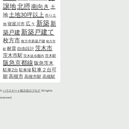
北摂
譲地
南向き
土
土地30坪以上
地
売り土
新築
新
広々
寝屋川市
地
新築戸建て
築戸建
枚方市
枚方市新築戸建
枚方市
茨木市
耐震
自由設計
駅
茨木市駅
茨木徒歩圏内
茨木駅
阪急京都線
阪急茨木
駐車２台可
駐車2台
駐車場
能
高槻市
高槻市駅
高槻駅
©
ハウスゲート枚方店のブログ
All rights
reserved.