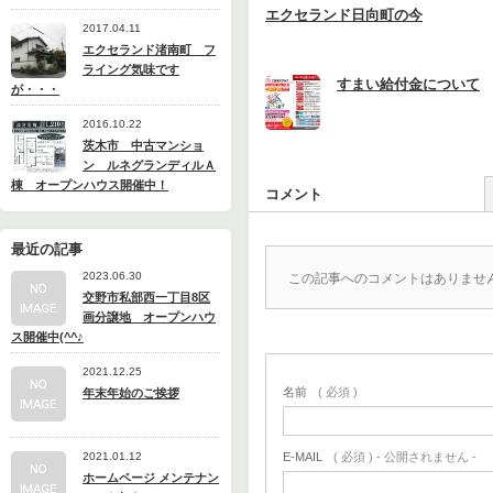
エクセランド日向町の今
2017.04.11
エクセランド渚南町 フ
ライング気味です
すまい給付金について
が・・・
2016.10.22
茨木市 中古マンショ
ン ルネグランディルＡ
棟 オープンハウス開催中！
コメント
最近の記事
2023.06.30
この記事へのコメントはありませ
交野市私部西一丁目8区
画分譲地 オープンハウ
ス開催中(^^♪
2021.12.25
名前
( 必須 )
年末年始のご挨拶
E-MAIL
( 必須 ) - 公開されません -
2021.01.12
ホームページ メンテナン