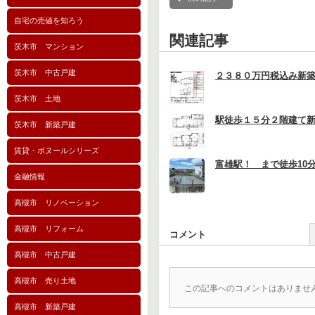
自宅の売値を知ろう
関連記事
茨木市 マンション
茨木市 中古戸建
２３８０万円税込み新
茨木市 土地
駅徒歩１５分２階建て
茨木市 新築戸建
賃貸・ボヌールシリーズ
富雄駅！ まで徒歩10分
金融情報
高槻市 リノベーション
高槻市 リフォーム
コメント
高槻市 中古戸建
高槻市 売り土地
この記事へのコメントはありませ
高槻市 新築戸建