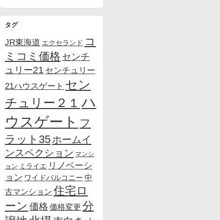
タグ
コ
JR東海道
エクセランド
ミコミ価格
センチ
ュリー21
センチュリー
セン
21ハウスゲート
ハ
チュリー２１
ウスゲート
フ
ラット35
ホームイ
ンスペクション
マンシ
リノベーシ
ョン
ミライエ
ョン
中
ワイドバルコニー
住宅ロ
古マンション
ーン
分
価格
価格変更