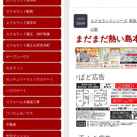
エクセランド並木町
エクセランド動画
2010
エクセランドシリーズ
,
新築
エクセランド南茨木
10/24
の家
エクセランド菊丘 360°映像
まだまだ熱い島
エクセランド菊丘＆田宮本町
オープンハウス
セルフィン
↑ぱど広告
センチュリー２１ハウスゲート
ハウスゲート
リフォーム＆建築工事
ワンだふるハウス
不動産
中古マンション