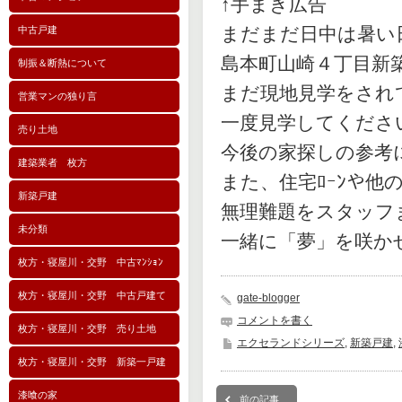
↑手まき広告
まだまだ日中は暑い
中古戸建
島本町山崎４丁目新
制振＆断熱について
まだ現地見学をされて
営業マンの独り言
一度見学してくださ
売り土地
今後の家探しの参考
建築業者 枚方
また、住宅ﾛｰﾝや
新築戸建
無理難題をスタッフ
未分類
一緒に「夢」を咲かせ
枚方・寝屋川・交野 中古ﾏﾝｼｮﾝ
枚方・寝屋川・交野 中古戸建て
gate-blogger
コメントを書く
枚方・寝屋川・交野 売り土地
エクセランドシリーズ
,
新築戸建
,
枚方・寝屋川・交野 新築一戸建
漆喰の家
前の記事