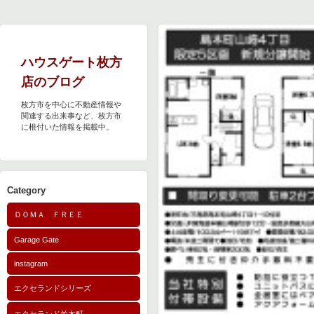
ハウスゲート枚方
店のブログ
枚方市を中心に不動産情報や
関連する出来事など、枚方市
に根付いた情報を掲載中。
Category
ＤＯＭＡ ＦＲＥＥ
Garage Gate
instagram
エクセランドシリーズ