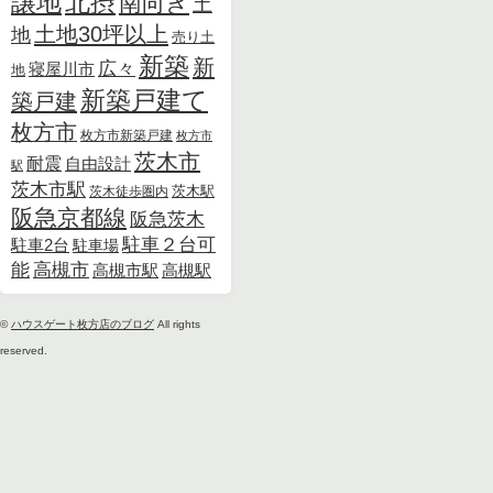
北摂
譲地
南向き
土
土地30坪以上
地
売り土
新築
新
広々
寝屋川市
地
新築戸建て
築戸建
枚方市
枚方市新築戸建
枚方市
茨木市
耐震
自由設計
駅
茨木市駅
茨木徒歩圏内
茨木駅
阪急京都線
阪急茨木
駐車２台可
駐車2台
駐車場
能
高槻市
高槻市駅
高槻駅
©
ハウスゲート枚方店のブログ
All rights
reserved.