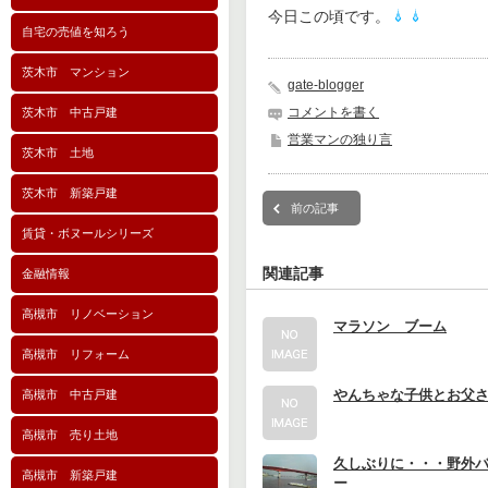
今日この頃です。
自宅の売値を知ろう
茨木市 マンション
gate-blogger
コメントを書く
茨木市 中古戸建
営業マンの独り言
茨木市 土地
茨木市 新築戸建
前の記事
賃貸・ボヌールシリーズ
関連記事
金融情報
高槻市 リノベーション
マラソン ブーム
高槻市 リフォーム
やんちゃな子供とお父
高槻市 中古戸建
高槻市 売り土地
久しぶりに・・・野外
高槻市 新築戸建
ー