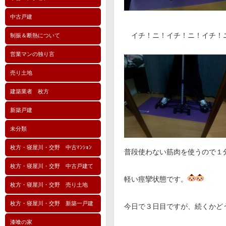
中古戸建
イチ！ニ！イチ！ニ！イチ！
制振＆断熱について
営業マンの独り言
売り土地
建築業者 枚方
新築戸建
未分類
枚方・寝屋川・交野 中古ﾏﾝｼｮﾝ
普段使わない筋肉を使うので１
枚方・寝屋川・交野 中古戸建て
軽い痙攣状態です。
枚方・寝屋川・交野 売り土地
枚方・寝屋川・交野 新築一戸建
今日で３日目ですが、続くかど
漆喰の家