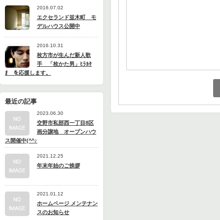
2016.07.02
エクセランド並木町 モ
デルハウス公開中
2016.10.31
枚方市が生んだ新人歌
手 「枚かた男」ﾋﾗｶﾀ
ｵ を応援します。
最近の記事
2023.06.30
交野市私部西一丁目8区
画分譲地 オープンハウ
ス開催中(^^♪
2021.12.25
年末年始のご挨拶
2021.01.12
ホームページ メンテナン
スのお知らせ