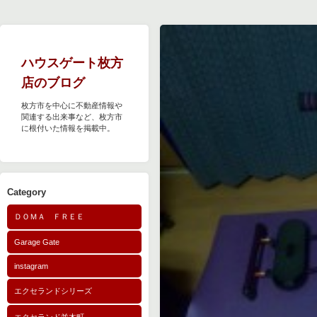
ハウスゲート枚方
店のブログ
枚方市を中心に不動産情報や
関連する出来事など、枚方市
に根付いた情報を掲載中。
Category
ＤＯＭＡ ＦＲＥＥ
Garage Gate
instagram
エクセランドシリーズ