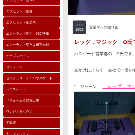
エクセランド並木町
エクセランド動画
エクセランド南茨木
2009
営業マンの独り言
10/25
エクセランド菊丘 360°映像
レッグ．マジック O氏
エクセランド菊丘＆田宮本町
ハスゲート営業部の O氏です
オープンハウス
セルフィン
見かけによらず 会社で一番の
センチュリー２１ハウスゲート
レッグ．マジ
” ジャーン”
ハウスゲート
リフォーム＆建築工事
ワンだふるハウス
不動産
中古マンション