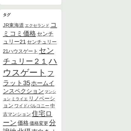
タグ
コ
JR東海道
エクセランド
ミコミ価格
センチ
ュリー21
センチュリー
セン
21ハウスゲート
ハ
チュリー２１
ウスゲート
フ
ラット35
ホームイ
ンスペクション
マンシ
リノベーシ
ョン
ミライエ
ョン
中
ワイドバルコニー
住宅ロ
古マンション
ーン
分
価格
価格変更