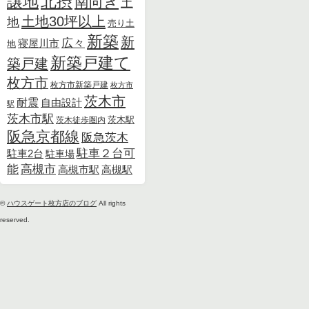
北摂
譲地
南向き
土
土地30坪以上
地
売り土
新築
新
広々
寝屋川市
地
新築戸建て
築戸建
枚方市
枚方市新築戸建
枚方市
茨木市
耐震
自由設計
駅
茨木市駅
茨木徒歩圏内
茨木駅
阪急京都線
阪急茨木
駐車２台可
駐車2台
駐車場
能
高槻市
高槻市駅
高槻駅
©
ハウスゲート枚方店のブログ
All rights
reserved.