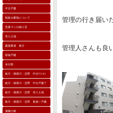
中古戸建
制振＆断熱について
管理の行き届い
営業マンの独り言
売り土地
建築業者 枚方
管理人さんも良
新築戸建
未分類
枚方・寝屋川・交野 中古ﾏﾝｼｮﾝ
枚方・寝屋川・交野 中古戸建て
枚方・寝屋川・交野 売り土地
枚方・寝屋川・交野 新築一戸建
漆喰の家