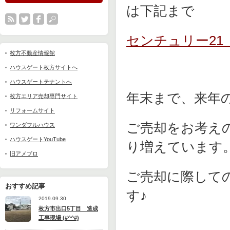
は下記まで
センチュリー21
枚方不動産情報館
ハウスゲート枚方サイトへ
ハウスゲートテナントへ
年末まで、来年
枚方エリア売却専門サイト
リフォームサイト
ご売却をお考え
ワンダフルハウス
ハウスゲートYouTube
り増えています
旧アメブロ
ご売却に際して
おすすめ記事
す♪
2019.09.30
枚方市出口5丁目 造成
工事現場 (#^^#)