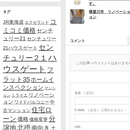
す。
寝屋川市 リノベーシ
タグ
ョン
コ
JR東海道
エクセランド
ミコミ価格
センチ
ュリー21
センチュリー
コメント
セン
21ハウスゲート
ハ
チュリー２１
この記事へのコメントはありませ
ウスゲート
フ
ラット35
ホームイ
ンスペクション
マンシ
名前
( 必須 )
リノベーシ
ョン
ミライエ
ョン
中
ワイドバルコニー
住宅ロ
古マンション
E-MAIL
( 必須 ) - 公開されません -
ーン
分
価格
価格変更
北摂
譲地
南向き
URL
土