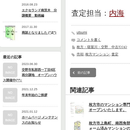
2016.08.23
エクセランド南茨木 分
査定担当：
内海
譲概要 動画編
2017.11.30
utsumi
商談となりました (”Д”)
コメントを書く
枚方・寝屋川・交野 中古ﾏﾝｼｮﾝ
売却
,
枚方マンション
,
査定
最近の記事
2023.06.30
交野市私部西一丁目8区
前の記事
画分譲地 オープンハウ
ス開催中(^^♪
関連記事
2021.12.25
年末年始のご挨拶
枚方市のマンション専
オープンいたします。
2021.01.12
ホームページ メンテナン
スのお知らせ
枚方市上島町、南西角
ォーム済みマンション