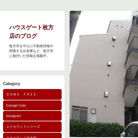
ハウスゲート枚方
店のブログ
枚方市を中心に不動産情報や
関連する出来事など、枚方市
に根付いた情報を掲載中。
Category
ＤＯＭＡ ＦＲＥＥ
Garage Gate
instagram
エクセランドシリーズ