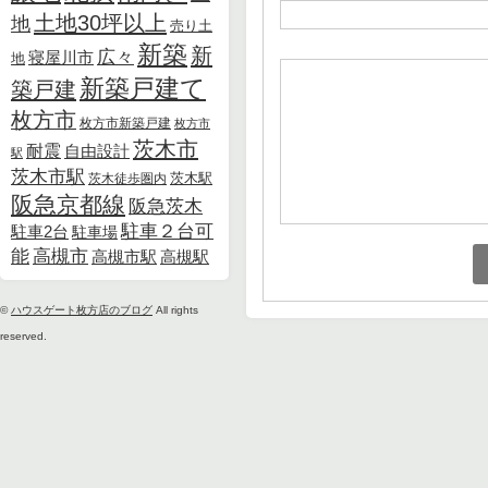
土地30坪以上
地
売り土
新築
新
広々
寝屋川市
地
新築戸建て
築戸建
枚方市
枚方市新築戸建
枚方市
茨木市
耐震
自由設計
駅
茨木市駅
茨木徒歩圏内
茨木駅
阪急京都線
阪急茨木
駐車２台可
駐車2台
駐車場
能
高槻市
高槻市駅
高槻駅
©
ハウスゲート枚方店のブログ
All rights
reserved.