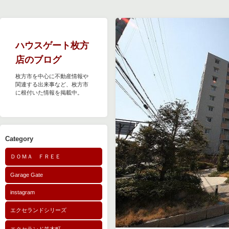
ハウスゲート枚方
店のブログ
枚方市を中心に不動産情報や
関連する出来事など、枚方市
に根付いた情報を掲載中。
Category
ＤＯＭＡ ＦＲＥＥ
Garage Gate
instagram
エクセランドシリーズ