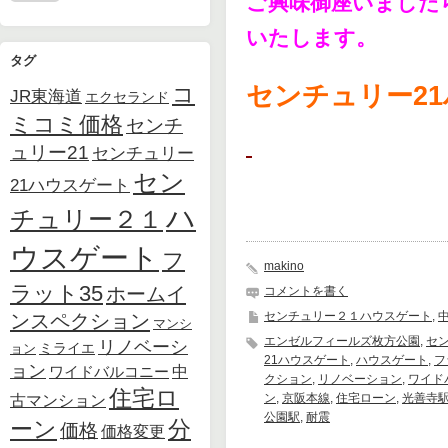
ご興味御座いました
いたします。
タグ
センチュリー21ハ
コ
JR東海道
エクセランド
ミコミ価格
センチ
ュリー21
センチュリー
セン
21ハウスゲート
ハ
チュリー２１
ウスゲート
フ
makino
ラット35
ホームイ
コメントを書く
センチュリー２１ハウスゲート
,
ンスペクション
マンシ
エンゼルフィールズ枚方公園
,
セン
リノベーシ
ョン
ミライエ
21ハウスゲート
,
ハウスゲート
,
フ
ョン
中
ワイドバルコニー
クション
,
リノベーション
,
ワイド
住宅ロ
古マンション
ン
,
京阪本線
,
住宅ローン
,
光善寺
公園駅
,
耐震
ーン
分
価格
価格変更