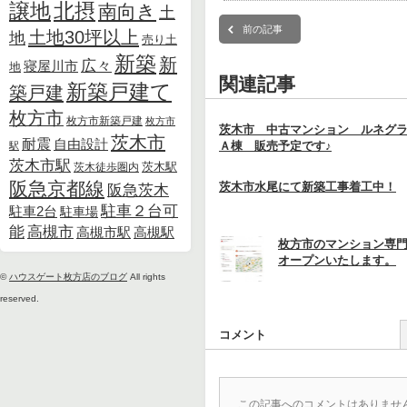
北摂
譲地
南向き
土
前の記事
土地30坪以上
地
売り土
新築
新
広々
寝屋川市
地
関連記事
新築戸建て
築戸建
枚方市
枚方市新築戸建
枚方市
茨木市 中古マンション ルネグ
茨木市
耐震
自由設計
Ａ棟 販売予定です♪
駅
茨木市駅
茨木徒歩圏内
茨木駅
阪急京都線
茨木市水尾にて新築工事着工中！
阪急茨木
駐車２台可
駐車2台
駐車場
能
高槻市
高槻市駅
高槻駅
枚方市のマンション専
オープンいたします。
©
ハウスゲート枚方店のブログ
All rights
reserved.
コメント
この記事へのコメントはありませ