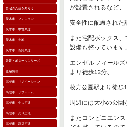
が設置されるなど、
自宅の売値を知ろう
茨木市 マンション
安全性に配慮された
茨木市 中古戸建
また宅配ボックス、
茨木市 土地
設備も整っています
茨木市 新築戸建
賃貸・ボヌールシリーズ
エンゼルフィールズ
より徒歩12分、
金融情報
高槻市 リノベーション
枚方公園駅より徒歩1
高槻市 リフォーム
周辺には大小の公園
高槻市 中古戸建
高槻市 売り土地
またコンビニエンス
高槻市 新築戸建