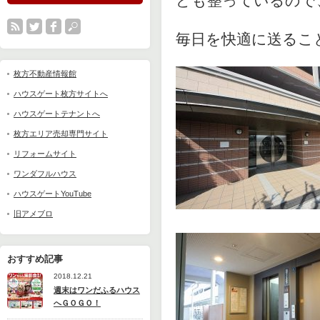
ども整っているので
毎日を快適に送るこ
枚方不動産情報館
ハウスゲート枚方サイトへ
ハウスゲートテナントへ
枚方エリア売却専門サイト
リフォームサイト
ワンダフルハウス
ハウスゲートYouTube
旧アメブロ
おすすめ記事
2018.12.21
週末はワンだふるハウス
へＧＯＧＯ！