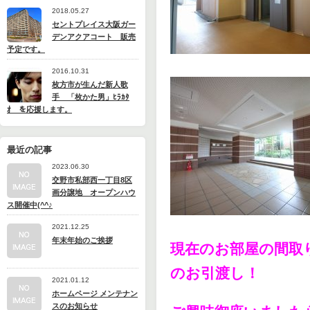
2018.05.27
セントプレイス大阪ガー
デンアクアコート 販売
予定です。
2016.10.31
枚方市が生んだ新人歌
手 「枚かた男」ﾋﾗｶﾀ
ｵ を応援します。
最近の記事
2023.06.30
交野市私部西一丁目8区
画分譲地 オープンハウ
ス開催中(^^♪
2021.12.25
年末年始のご挨拶
現在のお部屋の間取
のお引渡し！
2021.01.12
ホームページ メンテナン
スのお知らせ