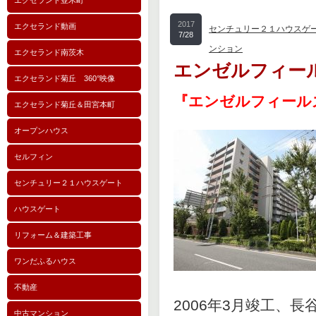
エクセランド並木町
2017
エクセランド動画
センチュリー２１ハウスゲ
7/28
ンション
エクセランド南茨木
エンゼルフィー
エクセランド菊丘 360°映像
『エンゼルフィー
エクセランド菊丘＆田宮本町
オープンハウス
セルフィン
センチュリー２１ハウスゲート
ハウスゲート
リフォーム＆建築工事
ワンだふるハウス
不動産
2006年3月竣工、
中古マンション