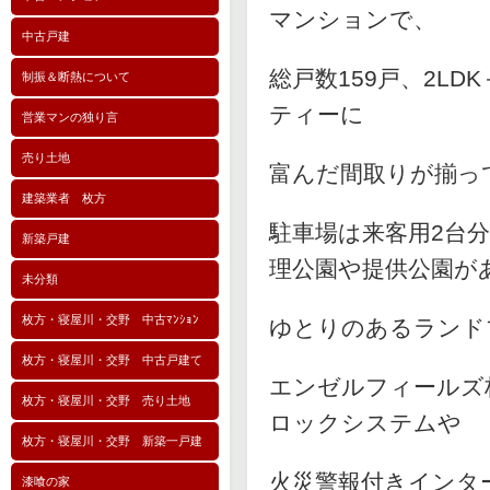
マンションで、
中古戸建
総戸数159戸、2L
制振＆断熱について
ティーに
営業マンの独り言
売り土地
富んだ間取りが揃っ
建築業者 枚方
駐車場は来客用2台分
新築戸建
理公園や提供公園が
未分類
枚方・寝屋川・交野 中古ﾏﾝｼｮﾝ
ゆとりのあるランド
枚方・寝屋川・交野 中古戸建て
エンゼルフィールズ
枚方・寝屋川・交野 売り土地
ロックシステムや
枚方・寝屋川・交野 新築一戸建
火災警報付きインタ
漆喰の家