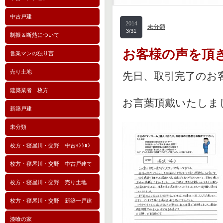
中古戸建
2014
未分類
3/31
制振＆断熱について
お客様の声を頂
営業マンの独り言
売り土地
先日、取引完了のお
建築業者 枚方
お言葉頂戴いたしま
新築戸建
未分類
枚方・寝屋川・交野 中古ﾏﾝｼｮﾝ
枚方・寝屋川・交野 中古戸建て
枚方・寝屋川・交野 売り土地
枚方・寝屋川・交野 新築一戸建
漆喰の家