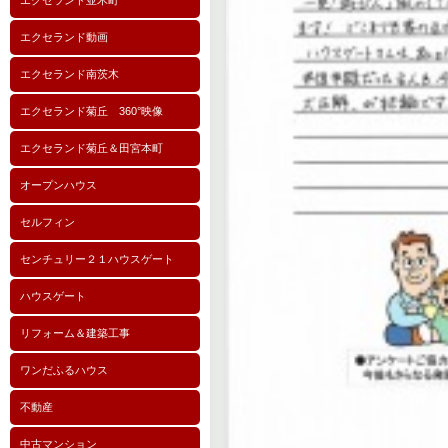
エクセランド並木町
エクセランド動画
エクセランド南茨木
エクセランド菊丘 360°映像
エクセランド菊丘＆田宮本町
オープンハウス
セルフィン
センチュリー２１ハウスゲート
ハウスゲート
リフォーム＆建築工事
ワンだふるハウス
不動産
中古マンション