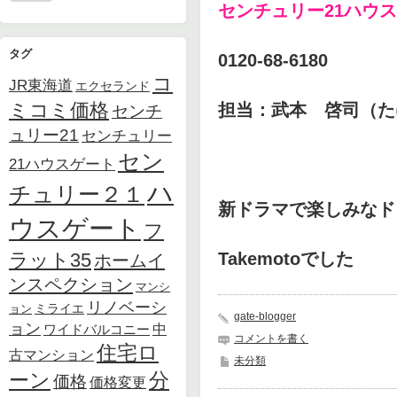
センチュリー21ハウ
タグ
0120-68-6180
コ
JR東海道
エクセランド
ミコミ価格
担当：武本 啓司（た
センチ
ュリー21
センチュリー
セン
21ハウスゲート
ハ
チュリー２１
新ドラマで楽しみなド
ウスゲート
フ
Takemotoでした
ラット35
ホームイ
ンスペクション
マンシ
リノベーシ
ョン
ミライエ
gate-blogger
ョン
中
ワイドバルコニー
コメントを書く
住宅ロ
古マンション
未分類
ーン
分
価格
価格変更