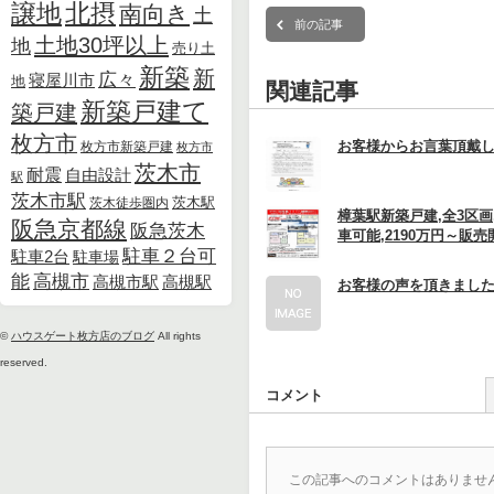
北摂
譲地
南向き
土
前の記事
土地30坪以上
地
売り土
新築
新
広々
寝屋川市
地
関連記事
新築戸建て
築戸建
枚方市
お客様からお言葉頂戴
枚方市新築戸建
枚方市
茨木市
耐震
自由設計
駅
茨木市駅
茨木徒歩圏内
茨木駅
樟葉駅新築戸建,全3区画
阪急京都線
阪急茨木
車可能,2190万円～販売
駐車２台可
駐車2台
駐車場
能
高槻市
高槻市駅
高槻駅
お客様の声を頂きまし
©
ハウスゲート枚方店のブログ
All rights
reserved.
コメント
この記事へのコメントはありませ