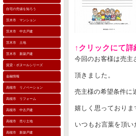
自宅の売値を知ろう
茨木市 マンション
茨木市 中古戸建
茨木市 土地
↑クリックにて詳
茨木市 新築戸建
今回のお客様は売主
賃貸・ボヌールシリーズ
頂きました。
金融情報
高槻市 リノベーション
売主様の希望条件に
高槻市 リフォーム
嬉しく思っておりま
高槻市 中古戸建
高槻市 売り土地
いつもお言葉を頂い
高槻市 新築戸建