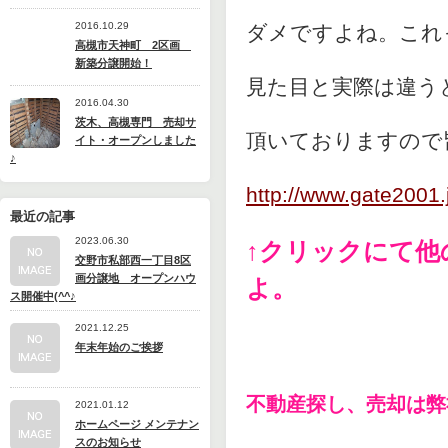
2016.10.29
ダメですよね。これ
高槻市天神町 2区画
新築分譲開始！
見た目と実際は違う
2016.04.30
茨木、高槻専門 売却サ
頂いておりますので
イト・オープンしました
♪
http://www.gate2001.
最近の記事
2023.06.30
↑クリックにて他
交野市私部西一丁目8区
画分譲地 オープンハウ
よ。
ス開催中(^^♪
2021.12.25
年末年始のご挨拶
不動産探し、売却は弊
2021.01.12
ホームページ メンテナン
スのお知らせ