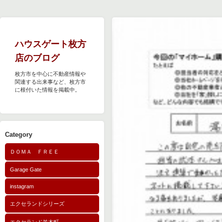
ハウスゲート枚方
店のブログ
枚方市を中心に不動産情報や
関連する出来事など、枚方市
に根付いた情報を掲載中。
Category
ＤＯＭＡ ＦＲＥＥ
Garage Gate
instagram
エクセランドシリーズ