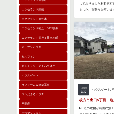
エクセランド並木町
しておりました村野東町
エクセランド動画
ました。有難う御座いま
エクセランド南茨木
エクセランド菊丘 360°映像
エクセランド菊丘＆田宮本町
オープンハウス
セルフィン
センチュリー２１ハウスゲート
ハウスゲート
リフォーム＆建築工事
2019
ハウスゲート
,
9/30
ワンだふるハウス
枚方市出口5丁目 造成工
不動産
RC造の建物が綺麗に無くなり
中古マンション