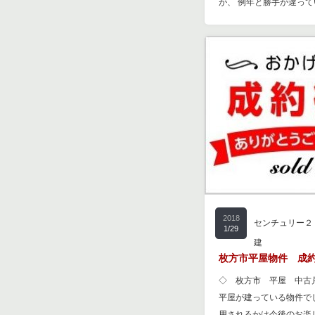
が、 例年と勝手が違っ
2018
センチュリー２
1/29
建
枚方市平屋物件 成約
◇ 枚方市 平屋 中古
平屋が建っている物件でし
用されるかは今後のお楽