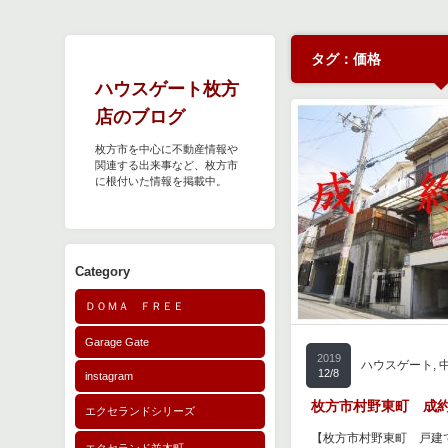
タグ：価格
ハウスゲート枚方
店のブログ
枚方市を中心に不動産情報や
関連する出来事など、枚方市
に根付いた情報を掲載中。
Category
ＤＯＭＡ ＦＲＥＥ
Garage Gate
2019
ハウスゲート
,
12/8
instagram
枚方市村野東町 成約済
エクセランドシリーズ
【枚方市村野東町 戸建