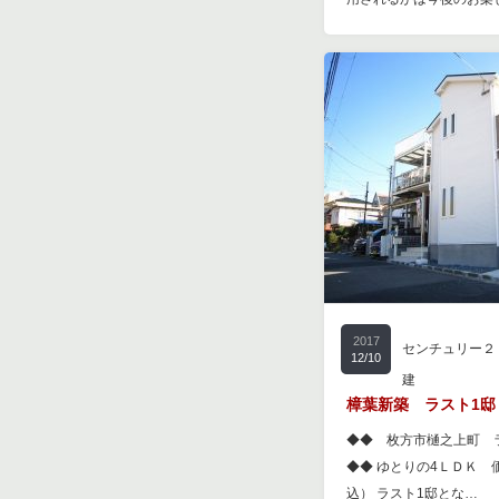
2017
センチュリー２
12/10
建
樟葉新築 ラスト1邸 !
◆◆ 枚方市樋之上町 
◆◆ ゆとりの4ＬＤＫ 価
込） ラスト1邸とな…