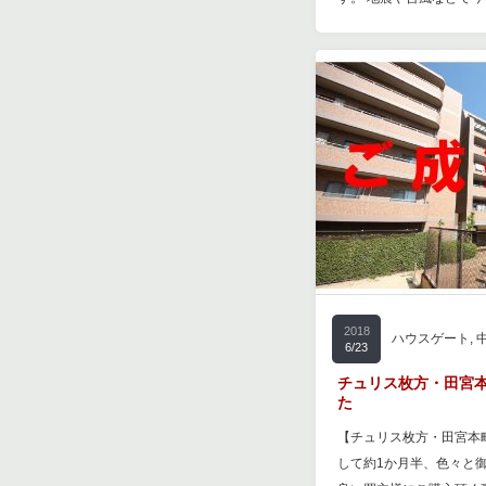
2018
ハウスゲート
,
6/23
チュリス枚方・田宮
た
【チュリス枚方・田宮本
して約1か月半、色々と御