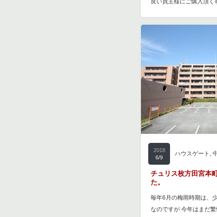
良い買主様にご購入頂く
2018
ハウスゲート
,
6/9
チュリス枚方田宮本
た。
毎年6月の梅雨時期は、
なのですが 今年はまだ