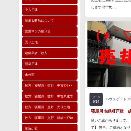
の土地は500㎡以上の土
します (#^^#)…
中古戸建
制振＆断熱について
営業マンの独り言
売り土地
建築業者 枚方
新築戸建
未分類
枚方・寝屋川・交野 中古ﾏﾝｼｮﾝ
枚方・寝屋川・交野 中古戸建て
2019
ハウスゲート
,
9/14
枚方・寝屋川・交野 売り土地
寝屋川市緑町戸建 成約
枚方・寝屋川・交野 新築一戸建
良いご縁がありまして、
て】 無事、ご成約となり
漆喰の家