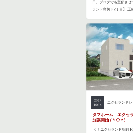
日、ブログでも宣伝させ
ランド鳥飼下2丁目】 正
2017
エクセランドシ
10/14
タマホーム エクセラ
分譲開始 (＾◇＾)
《《 エクセランド鳥飼下2