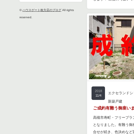
©
ハウスゲート枚方店のブログ
All rights
reserved.
2018
エクセランドシ
11/4
新築戸建
ご成約有難う御座い
高槻市寿町・フリープラ
となりました。有難う御
合せが続き、色決めなど