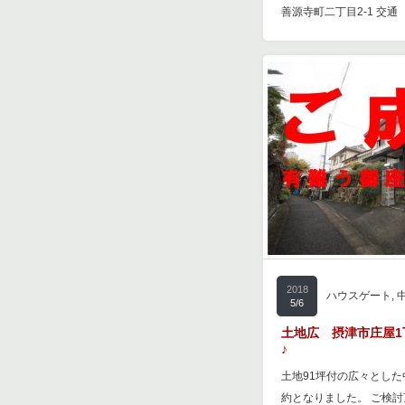
善源寺町二丁目2-1 交通
2018
ハウスゲート
,
5/6
土地広 摂津市庄屋1
♪
土地91坪付の広々とした
約となりました。 ご検