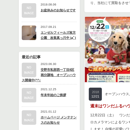
り、当社にて買取をさせ
2019.08.06
お盆休みのお知らせです
2017.09.21
エンゼルフィールズ枚方
公園 改装真っ只中 |дﾟ)
最近の記事
2023.06.30
交野市私部西一丁目8区
画分譲地 オープンハウ
ス開催中(^^♪
2021.12.25
2018
オープンハウス
年末年始のご挨拶
12/21
週末はワンだふるハ
2021.01.12
12月22日（土） ワン
ホームページ メンテナン
ロカメラマンによるワン
スのお知らせ
します！ 自慢の可愛い