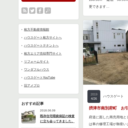
更できます…
枚方不動産情報館
ハウスゲート枚方サイトへ
ハウスゲートテナントへ
枚方エリア売却専門サイト
リフォームサイト
ワンダフルハウス
ハウスゲートYouTube
旧アメブロ
2019
ハウスゲート
4/26
おすすめ記事
摂津市南別府町 お
2018.06.09
既存住宅瑕疵保証の検査
府道に面した商売用地と
に立ち会ってきました。
は車の修理工場が御座いまし