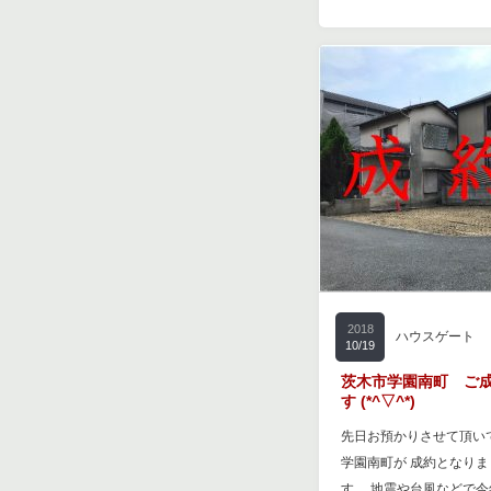
2018
ハウスゲート
10/19
茨木市学園南町 ご
す (*^▽^*)
先日お預かりさせて頂い
学園南町が 成約となり
す。 地震や台風などで