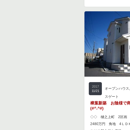
2017
オープンハウス
11/21
スゲート
樟葉新築 お陰様で
(#^.^#)
◇◇ 樋之上町 2区画
2480万円 角地 4Ｌ