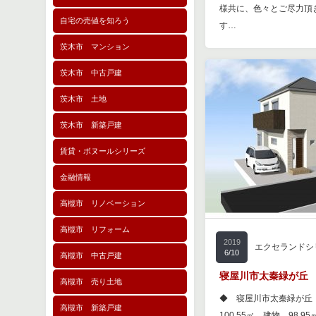
様共に、色々とご尽力頂
自宅の売値を知ろう
す…
茨木市 マンション
茨木市 中古戸建
茨木市 土地
茨木市 新築戸建
賃貸・ボヌールシリーズ
金融情報
高槻市 リノベーション
高槻市 リフォーム
2019
エクセランドシ
6/10
高槻市 中古戸建
寝屋川市太秦緑が丘 新
高槻市 売り土地
◆ 寝屋川市太秦緑が丘
高槻市 新築戸建
100.55㎡ 建物 98.