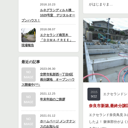
がはじまりま…
2016.10.23
ルネグランディルＡ棟
1029号室 デジタルオー
プンハウス！
2016.08.07
エクセランド南茨木
「ＤＯＭＡ-ＦＲＥＥ」
現場報告
最近の記事
2023.06.30
交野市私部西一丁目8区
画分譲地 オープンハウ
ス開催中(^^♪
2015
2021.12.25
エクセランドシ
9/22
年末年始のご挨拶
奈良市新築,最終分譲
エクセランド奈良鳥見３
2021.01.12
ホームページ メンテナン
したよ！ 躯体部分がよ
スのお知らせ