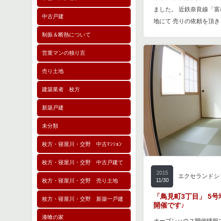
ました。 近鉄奈良線「富
中古戸建
地にて 売りの依頼を頂き
制振＆断熱について
営業マンの独り言
売り土地
建築業者 枚方
新築戸建
未分類
枚方・寝屋川・交野 中古ﾏﾝｼｮﾝ
枚方・寝屋川・交野 中古戸建て
2015
エクセランドシ
11/30
枚方・寝屋川・交野 売り土地
「鳥見町3丁目」 5
枚方・寝屋川・交野 新築一戸建
開催です♪
漆喰の家