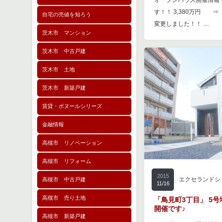
オープンハウス開催情報
す！！ 3,380万円 ⇒
自宅の売値を知ろう
変更しました！！ …
茨木市 マンション
茨木市 中古戸建
茨木市 土地
茨木市 新築戸建
賃貸・ボヌールシリーズ
金融情報
高槻市 リノベーション
高槻市 リフォーム
2015
エクセランドシ
高槻市 中古戸建
11/16
高槻市 売り土地
「鳥見町3丁目」 5
開催です♪
高槻市 新築戸建