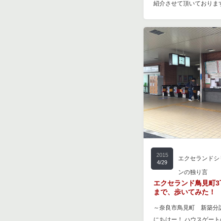
紹介させて頂いておりま
2015
エクセランドシ
4/29
ンの独り言
エクセランド鳥見町3
まで、歩いてみた！
～奈良市鳥見町 新築分
にちはー！ ハウスゲートのA