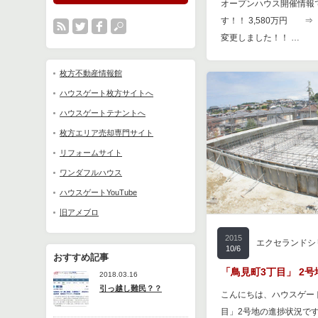
オープンハウス開催情報
す！！ 3,580万円 ⇒
変更しました！！ …
枚方不動産情報館
ハウスゲート枚方サイトへ
ハウスゲートテナントへ
枚方エリア売却専門サイト
リフォームサイト
ワンダフルハウス
ハウスゲートYouTube
旧アメブロ
2015
エクセランドシ
10/6
おすすめ記事
「鳥見町3丁目」 2号
2018.03.16
引っ越し難民？？
こんにちは、ハウスゲート
目」2号地の進捗状況です