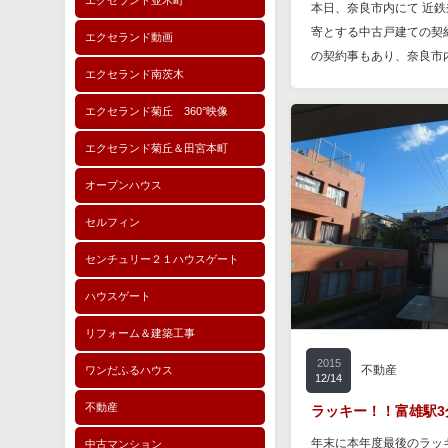
エクセランド並木町
本日、奈良市内にて 近鉄
寄とする中古戸建ての契
エクセランド動画
の契約事もあり、奈良市
エクセランド南茨木
エクセランド菊丘 360°映像
エクセランド菊丘＆田宮本町
オープンハウス
セルフィン
センチュリー２１ハウスゲート
ハウスゲート
リフォーム＆建築工事
2015
不動産
ワンだふるハウス
12/14
不動産
ラッキー！！富雄駅3
年末に本年度最後のラッ
中古マンション