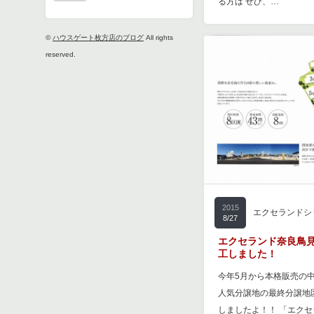
る方は ぜひ、…
©
ハウスゲート枚方店のブログ
All rights
reserved.
2015
エクセランドシ
8/27
エクセランド奈良鳥見
工しました！
今年5月から本格販売の
人気分譲地の最終分譲地
しましたよ！！ 「エク