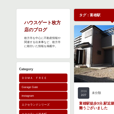
タグ：富雄駅
ハウスゲート枚方
店のブログ
枚方市を中心に不動産情報や
関連する出来事など、枚方市
に根付いた情報を掲載中。
Category
ＤＯＭＡ ＦＲＥＥ
Garage Gate
2016
未分類
2/27
instagram
富雄駅徒歩3分,駅近
エクセランドシリーズ
難うございました