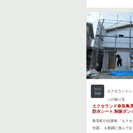
2015
エクセランドシ
7/23
ンの独り言
エクセランド奈良鳥
防水シート,制振ダン
鳥見町の分譲地 「エクセ
分譲」 も順調に進んでお