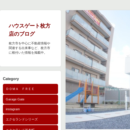
ハウスゲート枚方
店のブログ
枚方市を中心に不動産情報や
関連する出来事など、枚方市
に根付いた情報を掲載中。
Category
ＤＯＭＡ ＦＲＥＥ
Garage Gate
instagram
エクセランドシリーズ