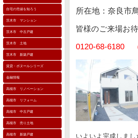
所在地：奈良市鳥見
自宅の売値を知ろう
茨木市 マンション
皆様のご来場お
茨木市 中古戸建
茨木市 土地
0120-68-6
茨木市 新築戸建
賃貸・ボヌールシリーズ
金融情報
高槻市 リノベーション
高槻市 リフォーム
高槻市 中古戸建
高槻市 売り土地
高槻市 新築戸建
いよいよ完成しまし