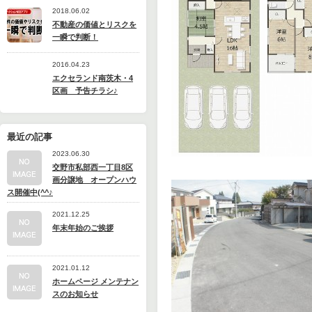
2018.06.02
不動産の価値とリスクを
一瞬で判断！
2016.04.23
エクセランド南茨木・4
区画 予告チラシ♪
最近の記事
2023.06.30
交野市私部西一丁目8区
画分譲地 オープンハウ
ス開催中(^^♪
2021.12.25
年末年始のご挨拶
2021.01.12
ホームページ メンテナン
スのお知らせ