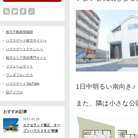
枚方不動産情報館
ハウスゲート枚方サイトへ
ハウスゲートテナントへ
枚方エリア売却専門サイト
リフォームサイト
ワンダフルハウス
ハウスゲートYouTube
1日中明るい南向き♪
旧アメブロ
また、隣は小さな公
おすすめ記事
2017.01.20
エクセランド菊丘 オー
プンハウス３６０°映像