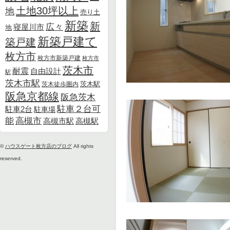
土地30坪以上
地
売り土
新築
新
広々
寝屋川市
地
新築戸建て
築戸建
枚方市
枚方市新築戸建
枚方市
茨木市
耐震
自由設計
駅
茨木市駅
茨木徒歩圏内
茨木駅
阪急京都線
阪急茨木
駐車２台可
駐車2台
駐車場
能
高槻市
高槻市駅
高槻駅
©
ハウスゲート枚方店のブログ
All rights
reserved.