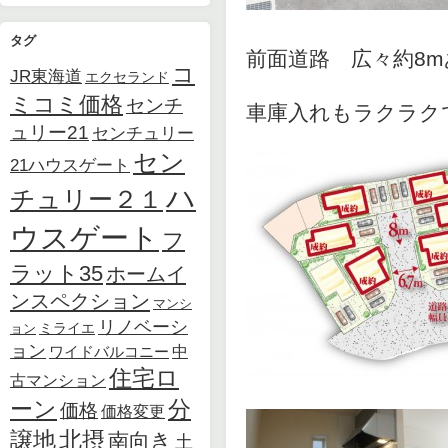
タグ
前面道路 広々約8m
コ
JR東海道
エクセランド
ミコミ価格
センチ
車庫入れもラクラク
ュリー21
センチュリー
セン
21ハウスゲート
ハ
チュリー２１
ウスゲート
フ
ラット35
ホームイ
ンスペクション
マンシ
リノベーシ
ョン
ミライエ
ョン
中
ワイドバルコニー
住宅ロ
古マンション
ーン
分
価格
価格変更
北摂
譲地
南向き
土