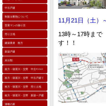
中古戸建
制振＆断熱について
11月21日（土）
営業マンの独り言
13時～17時ま
売り土地
す！！
建築業者 枚方
新築戸建
未分類
枚方・寝屋川・交野 中古ﾏﾝｼｮﾝ
枚方・寝屋川・交野 中古戸建て
枚方・寝屋川・交野 売り土地
枚方・寝屋川・交野 新築一戸建
漆喰の家