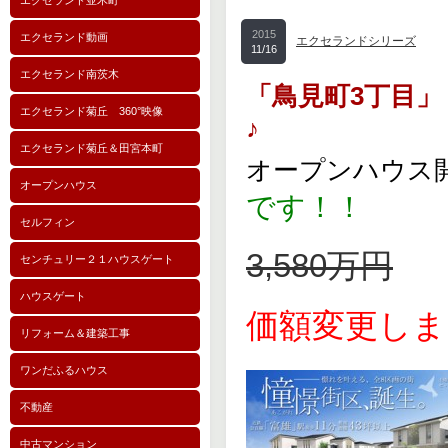
エクセランド並木町
2015
エクセランド動画
エクセランドシリーズ
11/16
エクセランド南茨木
「鳥見町3丁目」
エクセランド菊丘 360°映像
♪
エクセランド菊丘＆田宮本町
オープンハウス
オープンハウス
です！！
セルフィン
3,580万円
センチュリー２１ハウスゲート
ハウスゲート
価額変更しま
リフォーム＆建築工事
ワンだふるハウス
不動産
中古マンション