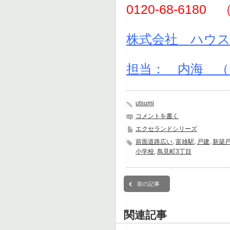
0120-68-61
株式会社 ハウ
担当： 内海 
utsumi
コメントを書く
エクセランドシリーズ
前面道路広い
,
富雄駅
,
戸建
,
新築
小学校
,
鳥見町3丁目
前の記事
関連記事