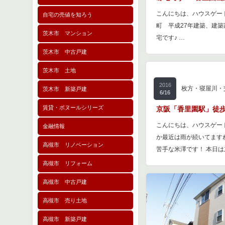
こんにちは、ハウスゲート
自宅の売値を知ろう
町 平成27年建築、建
茨木市 マンション
宅です♪ …
茨木市 中古戸建
茨木市 土地
2016
枚方・寝屋川・
茨木市 新築戸建
6/16
賃貸・ボヌールシリーズ
京阪「香里園駅」徒歩
こんにちは、ハウスゲー
金融情報
か最近は雨が続いてます
高槻市 リノベーション
苦手な米澤です！ 本日
高槻市 リフォーム
高槻市 中古戸建
高槻市 売り土地
高槻市 新築戸建