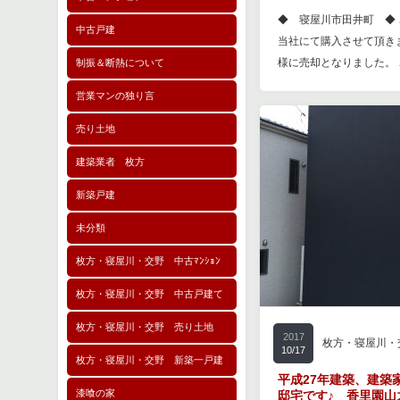
◆ 寝屋川市田井町 ◆
中古戸建
当社にて購入させて頂き
様に売却となりました。
制振＆断熱について
営業マンの独り言
売り土地
建築業者 枚方
新築戸建
未分類
枚方・寝屋川・交野 中古ﾏﾝｼｮﾝ
枚方・寝屋川・交野 中古戸建て
枚方・寝屋川・交野 売り土地
2017
枚方・寝屋川・
10/17
枚方・寝屋川・交野 新築一戸建
平成27年建築、建築
漆喰の家
邸宅です♪ 香里園山