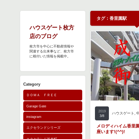
タグ：香里園駅
ハウスゲート枚方
店のブログ
枚方市を中心に不動産情報や
関連する出来事など、枚方市
に根付いた情報を掲載中。
Category
ＤＯＭＡ ＦＲＥＥ
Garage Gate
2019
ハウスゲート
,
3/8
instagram
メロディハイム香里
エクセランドシリーズ
座います!(^^)!