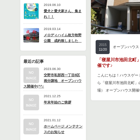
2019.06.10
愛犬と愛犬家さん、集ま
れ！！
2019.03.14
メロディハイム枚方牧野
公園 成約致しました
2015
オープンハウス
11/20
「寝屋川市池田北町
最近の記事
催です♪
2023.06.30
交野市私部西一丁目8区
こんにちは！ハウスゲー
画分譲地 オープンハウ
ら「寝屋川市池田北町」
ス開催中(^^♪
場） オープンハウス開催
2021.12.25
年末年始のご挨拶
2021.01.12
ホームページ メンテナン
スのお知らせ