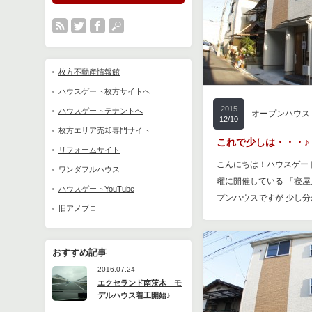
枚方不動産情報館
ハウスゲート枚方サイトへ
2015
ハウスゲートテナントへ
オープンハウス
12/10
枚方エリア売却専門サイト
これで少しは・・・♪
リフォームサイト
こんにちは！ハウスゲー
ワンダフルハウス
曜に開催している 「寝
ハウスゲートYouTube
プンハウスですが 少し
旧アメブロ
おすすめ記事
2016.07.24
エクセランド南茨木 モ
デルハウス着工開始♪