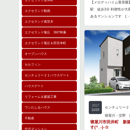
エクセランド並木町
【メロディハイム香里園
駅 徒歩3分 利便性が大
エクセランド動画
あるマンションです (;・
エクセランド南茨木
エクセランド菊丘 360°映像
エクセランド菊丘＆田宮本町
オープンハウス
セルフィン
センチュリー２１ハウスゲート
ハウスゲート
リフォーム＆建築工事
2017
センチュリー２
ワンだふるハウス
12/23
寝屋川・交野 
不動産
寝屋川市田井町 新
す(^_-)-☆
中古マンション