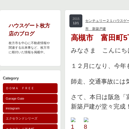
2015
センチュリー２１ハウスゲ
12/1
ハウスゲート枚方
市 新築戸建
店のブログ
高槻市 富田町
枚方市を中心に不動産情報や
関連する出来事など、枚方市
みなさま こんにち
に根付いた情報を掲載中。
１２月になり、今年
Category
師走、交通事故には
ＤＯＭＡ ＦＲＥＥ
さて、本日は阪急「
Garage Gate
新築戸建が堂々完成
instagram
エクセランドシリーズ