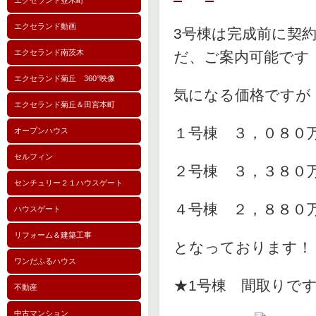
エクセランド並木町
エクセランド動画
3号棟は完成前に契
エクセランド南茨木
だ、ご案内可能です
エクセランド菊丘 360°映像
気になる価格ですが
エクセランド菊丘＆田宮本町
１号棟 ３，０８０
オープンハウス
セルフィン
２号棟 ３，３８０
センチュリー２１ハウスゲート
４号棟 ２，８８０
ハウスゲート
リフォーム＆建築工事
となっております！
ワンだふるハウス
★1号棟 間取りで
不動産
中古マンション