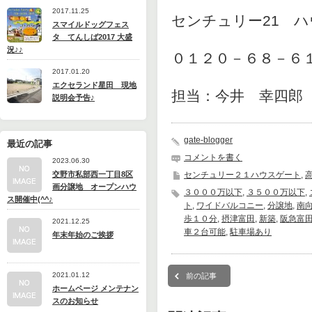
2017.11.25
センチュリー21 
スマイルドッグフェス
タ てんしば2017 大盛
況♪♪
０１２０－６８－６
2017.01.20
エクセランド星田 現地
担当：今井 幸四郎
説明会予告♪
gate-blogger
最近の記事
コメントを書く
2023.06.30
交野市私部西一丁目8区
センチュリー２１ハウスゲート
,
画分譲地 オープンハウ
３０００万以下
,
３５００万以下
,
ス開催中(^^♪
ト
,
ワイドバルコニー
,
分譲地
,
南
歩１０分
,
摂津富田
,
新築
,
阪急富
2021.12.25
車２台可能
,
駐車場あり
年末年始のご挨拶
2021.01.12
前の記事
ホームページ メンテナン
スのお知らせ