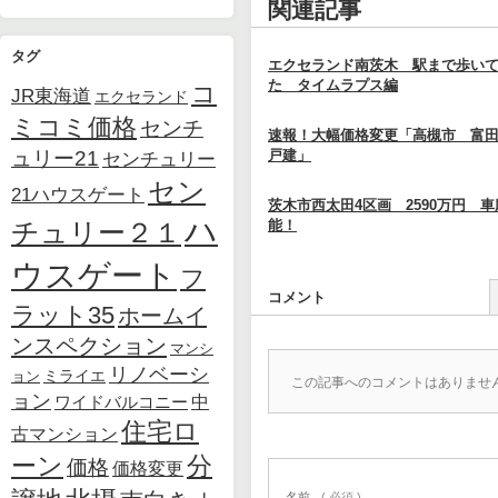
関連記事
タグ
エクセランド南茨木 駅まで歩い
た タイムラプス編
コ
JR東海道
エクセランド
ミコミ価格
センチ
速報！大幅価格変更「高槻市 富
ュリー21
戸建」
センチュリー
セン
21ハウスゲート
茨木市西太田4区画 2590万円 
ハ
チュリー２１
能！
ウスゲート
フ
コメント
ラット35
ホームイ
ンスペクション
マンシ
リノベーシ
ョン
ミライエ
この記事へのコメントはありませ
ョン
中
ワイドバルコニー
住宅ロ
古マンション
ーン
分
価格
価格変更
名前
( 必須 )