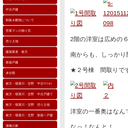
中古戸建
制振＆断熱について
営業マンの独り言
2階の洋室は広めの６
売り土地
建築業者 枚方
南からも、しっかり
新築戸建
★２号棟 間取りで
未分類
枚方・寝屋川・交野 中古ﾏﾝｼｮﾝ
枚方・寝屋川・交野 中古戸建て
枚方・寝屋川・交野 売り土地
洋室の一番奥はなん
枚方・寝屋川・交野 新築一戸建
なっ！なんと！
漆喰の家