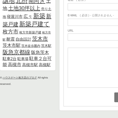
北摂
譲地
南向き
土
土地30坪以上
地
売り土
新築
新
E-MAIL
( 必須 ) - 公開されません -
広々
寝屋川市
地
新築戸建て
築戸建
枚方市
URL
枚方市新築戸建
枚方市
茨木市
耐震
自由設計
駅
茨木市駅
茨木徒歩圏内
茨木駅
阪急京都線
阪急茨木
駐車２台可
駐車2台
駐車場
能
高槻市
高槻市駅
高槻駅
©
ハウスゲート枚方店のブログ
All rights
reserved.