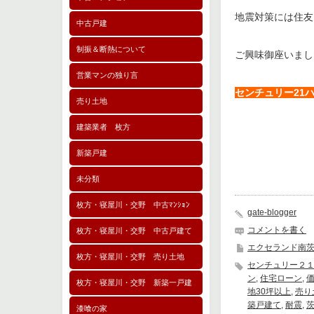
地震対策には住友
中古戸建
制振＆断熱について
ご興味御座いまし
営業マンの独り言
センチュリー21ハウ
売り土地
建築業者 枚方
新築戸建
未分類
枚方・寝屋川・交野 中古ﾏﾝｼｮﾝ
gate-blogger
コメントを書く
枚方・寝屋川・交野 中古戸建て
エクセランド南
枚方・寝屋川・交野 売り土地
センチュリー２
ン
,
住宅ローン
,
枚方・寝屋川・交野 新築一戸建
地30坪以上
,
売り
築戸建て
,
耐震
,
漆喰の家