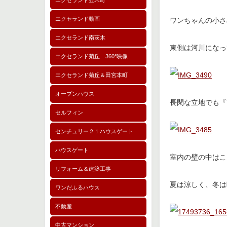
エクセランド並木町
エクセランド動画
ワンちゃんの小さ
エクセランド南茨木
東側は河川になっ
エクセランド菊丘 360°映像
エクセランド菊丘＆田宮本町
オープンハウス
長閑な立地でも『
セルフィン
センチュリー２１ハウスゲート
ハウスゲート
室内の壁の中はこ
リフォーム＆建築工事
夏は涼しく、冬は
ワンだふるハウス
不動産
中古マンション