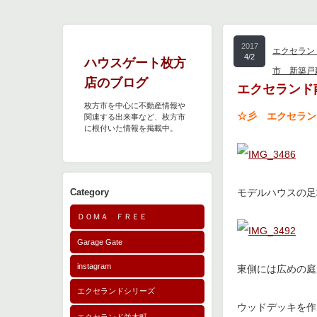
2017
エクセラン
4/2
ハウスゲート枚方
市 新築戸
店のブログ
エクセランド
枚方市を中心に不動産情報や
☆彡 エクセラン
関連する出来事など、枚方市
に根付いた情報を掲載中。
Category
モデルハウスの足
ＤＯＭＡ ＦＲＥＥ
Garage Gate
instagram
東側には広めの庭
エクセランドシリーズ
ウッドデッキを作