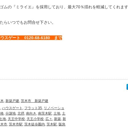
ゴムの『ミライエ』を採用しており、最大70％揺れを軽減してくれま
たらいつでもお問合せ下さい。
スゲート 0120-68-6180 まで
茨木
,
新築戸建
,
茨木市 新築戸建
１
,
ハウスゲート
,
フラット35
,
リノベーショ
価格
,
分譲地
,
北摂
,
南向き
,
南茨木駅
,
土地
,
土
土地
,
天王中学校
,
天王小学校
,
広々
,
新築
,
新
茨木市
,
茨木市駅
,
茨木徒歩圏内
,
茨木駅
,
阪急