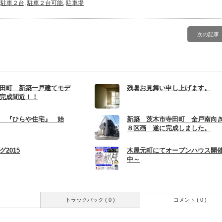
,
駐車２台
,
駐車２台可能
,
駐車場
次の記事
田町 新築一戸建てモデ
残暑お見舞い申し上げます。
完成間近！！
 『ひらや住宅』 始
新築 茨木市寺田町 全戸南向
８区画 遂に完成しました。
2015
木屋元町にてオープンハウス開
中～
トラックバック ( 0 )
コメント ( 0 )