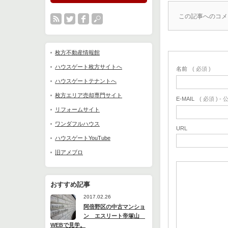
この記事へのコメ
枚方不動産情報館
ハウスゲート枚方サイトへ
名前
( 必須 )
ハウスゲートテナントへ
枚方エリア売却専門サイト
E-MAIL
( 必須 ) 
リフォームサイト
ワンダフルハウス
URL
ハウスゲートYouTube
旧アメブロ
おすすめ記事
2017.02.26
阿倍野区の中古マンショ
ン エスリート帝塚山
WEBで見学。