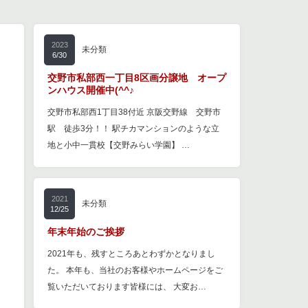
2023
未分類
6/30
交野市私部西一丁目8区画分譲地 オープ
ンハウス開催中(^^♪
交野市私部西1丁目38付近 京阪交野線 交野市
駅 徒歩3分！！ 駅チカマンションのような立
地と小中一貫校【交野みらい学園】 …
2021
未分類
12/25
年末年始のご挨拶
2021年も、残すところあとわずかとなりまし
た。 本年も、当社のお客様やホームページをご
覧いただいております皆様には、 大変お…