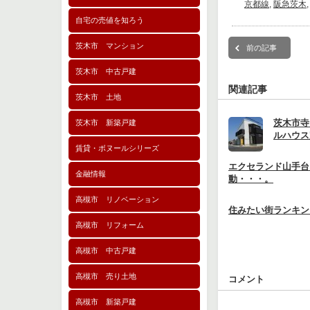
京都線
,
阪急茨木
自宅の売値を知ろう
茨木市 マンション
前の記事
茨木市 中古戸建
関連記事
茨木市 土地
茨木市寺
茨木市 新築戸建
ルハウス
賃貸・ボヌールシリーズ
エクセランド山手台
金融情報
動・・・。
高槻市 リノベーション
住みたい街ランキング
高槻市 リフォーム
高槻市 中古戸建
高槻市 売り土地
コメント
高槻市 新築戸建