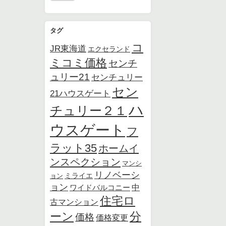
タグ
コ
JR東海道
エクセランド
ミコミ価格
センチ
ュリー21
センチュリー
セン
21ハウスゲート
ハ
チュリー２１
ウスゲート
フ
ラット35
ホームイ
ンスペクション
マンシ
リノベーシ
ョン
ミライエ
ョン
中
ワイドバルコニー
住宅ロ
古マンション
ーン
分
価格
価格変更