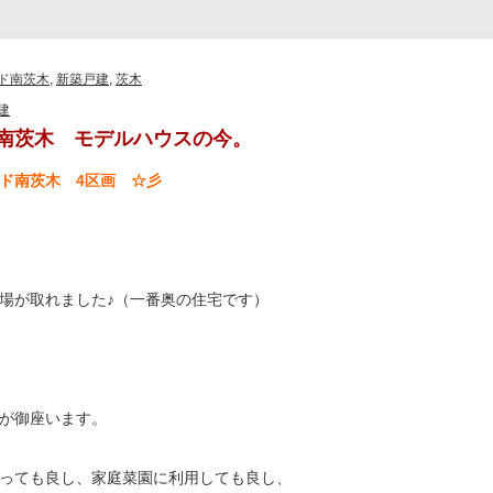
ド南茨木
,
新築戸建
,
茨木
建
南茨木 モデルハウスの今。
ド南茨木 4区画 ☆彡
場が取れました♪（一番奥の住宅です）
が御座います。
っても良し、家庭菜園に利用しても良し、