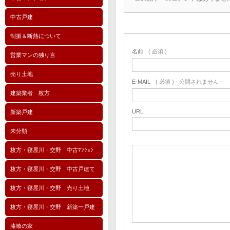
中古戸建
制振＆断熱について
名前
( 必須 )
営業マンの独り言
売り土地
E-MAIL
( 必須 ) - 公開されません -
建築業者 枚方
URL
新築戸建
未分類
枚方・寝屋川・交野 中古ﾏﾝｼｮﾝ
枚方・寝屋川・交野 中古戸建て
枚方・寝屋川・交野 売り土地
枚方・寝屋川・交野 新築一戸建
漆喰の家