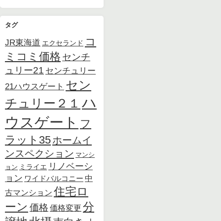
タグ
コ
JR東海道
エクセランド
ミコミ価格
センチ
ュリー21
センチュリー
セン
21ハウスゲート
ハ
チュリー２１
ウスゲート
フ
ラット35
ホームイ
ンスペクション
マンシ
リノベーシ
ョン
ミライエ
ョン
中
ワイドバルコニー
住宅ロ
古マンション
ーン
分
価格
価格変更