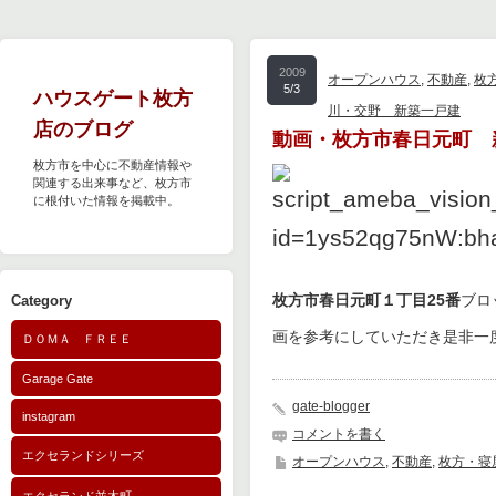
2009
オープンハウス
,
不動産
,
枚
5/3
ハウスゲート枚方
川・交野 新築一戸建
店のブログ
動画・枚方市春日元町 新
枚方市を中心に不動産情報や
関連する出来事など、枚方市
に根付いた情報を掲載中。
枚方市春日元町１丁目25番
ブロ
Category
画を参考にしていただき是非一度
ＤＯＭＡ ＦＲＥＥ
Garage Gate
gate-blogger
instagram
コメントを書く
エクセランドシリーズ
オープンハウス
,
不動産
,
枚方・寝