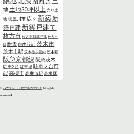
北摂
譲地
南向き
土
土地30坪以上
地
売り土
新築
新
広々
寝屋川市
地
新築戸建て
築戸建
枚方市
枚方市新築戸建
枚方市
茨木市
耐震
自由設計
駅
茨木市駅
茨木徒歩圏内
茨木駅
阪急京都線
阪急茨木
駐車２台可
駐車2台
駐車場
能
高槻市
高槻市駅
高槻駅
©
ハウスゲート枚方店のブログ
All rights
reserved.