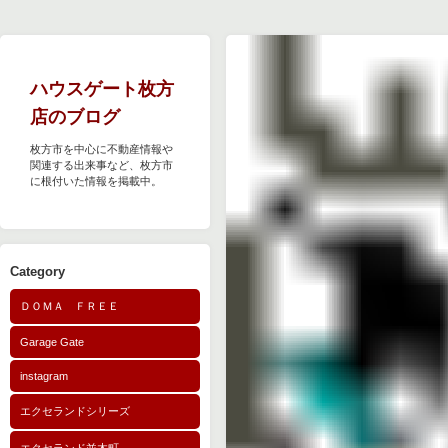
ハウスゲート枚方
店のブログ
枚方市を中心に不動産情報や
関連する出来事など、枚方市
に根付いた情報を掲載中。
Category
ＤＯＭＡ ＦＲＥＥ
Garage Gate
instagram
エクセランドシリーズ