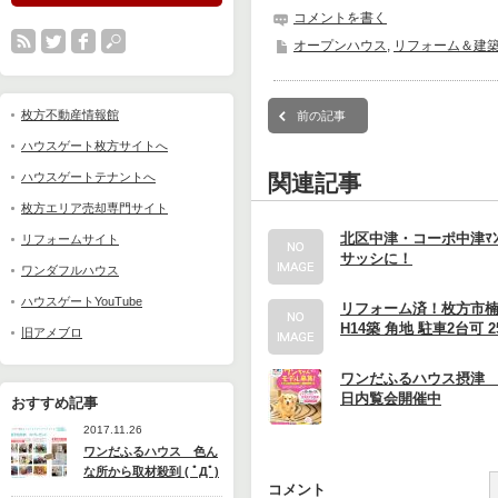
コメントを書く
オープンハウス
,
リフォーム＆建
枚方不動産情報館
前の記事
ハウスゲート枚方サイトへ
ハウスゲートテナントへ
関連記事
枚方エリア売却専門サイト
北区中津・コーポ中津ﾏﾝ
リフォームサイト
サッシに！
ワンダフルハウス
ハウスゲートYouTube
リフォーム済！枚方市
H14築 角地 駐車2台可 2
旧アメブロ
ワンだふるハウス摂津 1
日内覧会開催中
おすすめ記事
2017.11.26
ワンだふるハウス 色ん
な所から取材殺到 ( ﾟДﾟ)
コメント