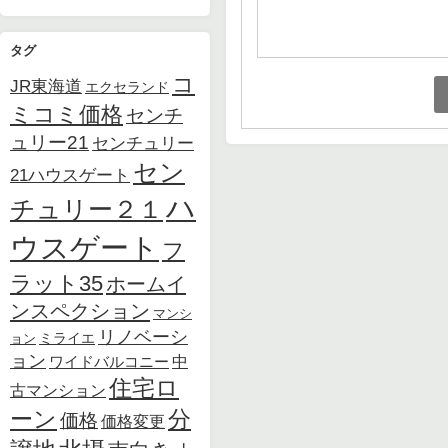
タグ
コ
JR東海道
エクセランド
ミコミ価格
センチ
ュリー21
センチュリー
セン
21ハウスゲート
ハ
チュリー２１
ウスゲート
フ
ラット35
ホームイ
ンスペクション
マンシ
リノベーシ
ョン
ミライエ
ョン
中
ワイドバルコニー
住宅ロ
古マンション
ーン
分
価格
価格変更