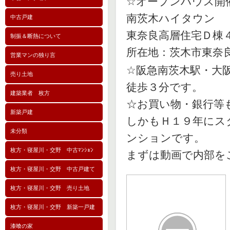
☆オープンハウス開
南茨木ハイタウン
中古戸建
東奈良高層住宅Ｄ棟
制振＆断熱について
所在地：茨木市東奈
営業マンの独り言
☆阪急南茨木駅・大
売り土地
徒歩３分です。
建築業者 枚方
☆お買い物・銀行等
新築戸建
しかもＨ１９年にス
未分類
ンションです。
枚方・寝屋川・交野 中古ﾏﾝｼｮﾝ
まずは動画で内部をご
枚方・寝屋川・交野 中古戸建て
枚方・寝屋川・交野 売り土地
枚方・寝屋川・交野 新築一戸建
漆喰の家