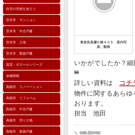
自宅の売値を知ろう
茨木市 マンション
茨木市 中古戸建
茨木市 土地
東奈良高層Ｄ棟４０５ 室内写
真、動画
茨木市 新築戸建
いかがでしたか？細
賃貸・ボヌールシリーズ
金融情報
詳しい資料は
コチ
高槻市 リノベーション
物件に関するあらゆ
高槻市 リフォーム
おります。
高槻市 中古戸建
担当 池田
高槻市 売り土地
高槻市 新築戸建
gate-blogger