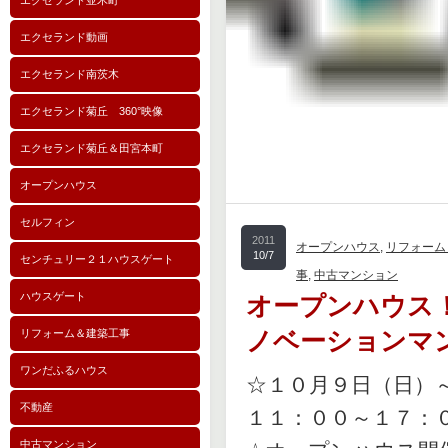
エクセランド並木町
エクセランド動画
エクセランド南茨木
エクセランド菊丘 360°映像
エクセランド菊丘＆田宮本町
オープンハウス
セルフィン
2011
オープンハウス
,
リフォーム
10/7
センチュリー２１ハウスゲート
事
,
中古マンション
ハウスゲート
オープンハウス
リフォーム＆建築工事
ノベーションマ
ワンだふるハウス
☆１０月９日（日）
不動産
１１：００～１７：
中古マンション