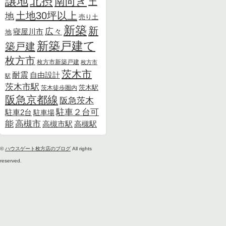
北摂
譲地
南向き
土
土地30坪以上
地
売り土
新築
新
広々
寝屋川市
地
新築戸建て
築戸建
枚方市
枚方市新築戸建
枚方市
茨木市
耐震
自由設計
駅
茨木市駅
茨木徒歩圏内
茨木駅
阪急京都線
阪急茨木
駐車２台可
駐車2台
駐車場
能
高槻市
高槻市駅
高槻駅
©
ハウスゲート枚方店のブログ
All rights
reserved.