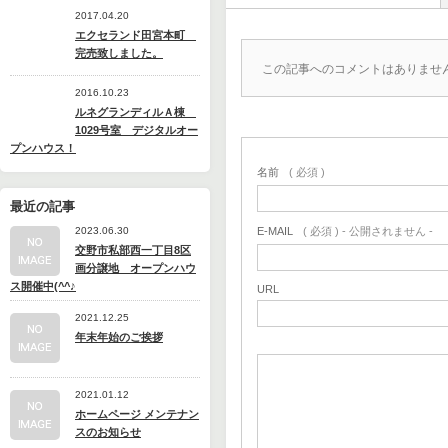
2017.04.20
エクセランド田宮本町
完売致しました。
この記事へのコメントはありませ
2016.10.23
ルネグランディルＡ棟
1029号室 デジタルオー
プンハウス！
名前
( 必須 )
最近の記事
2023.06.30
E-MAIL
( 必須 ) - 公開されません -
交野市私部西一丁目8区
画分譲地 オープンハウ
ス開催中(^^♪
URL
2021.12.25
年末年始のご挨拶
2021.01.12
ホームページ メンテナン
スのお知らせ