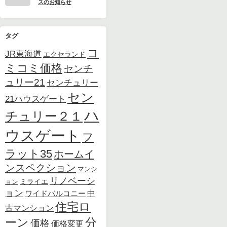
スのお知らせ
タグ
コ
JR東海道
エクセランド
ミコミ価格
センチ
ュリー21
センチュリー
セン
21ハウスゲート
ハ
チュリー２１
ウスゲート
フ
ラット35
ホームイ
ンスペクション
マンシ
リノベーシ
ョン
ミライエ
ョン
中
ワイドバルコニー
住宅ロ
古マンション
ーン
分
価格
価格変更