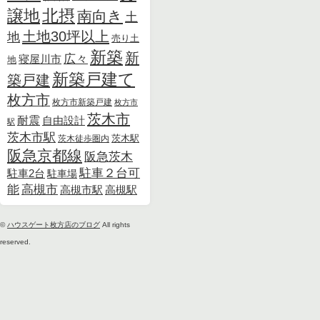
北摂
譲地
南向き
土
土地30坪以上
地
売り土
新築
新
広々
寝屋川市
地
新築戸建て
築戸建
枚方市
枚方市新築戸建
枚方市
茨木市
耐震
自由設計
駅
茨木市駅
茨木徒歩圏内
茨木駅
阪急京都線
阪急茨木
駐車２台可
駐車2台
駐車場
能
高槻市
高槻市駅
高槻駅
©
ハウスゲート枚方店のブログ
All rights
reserved.