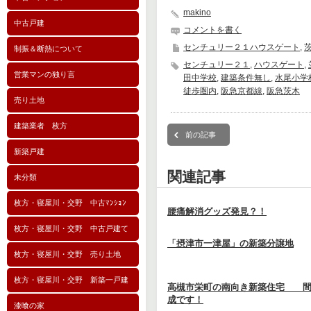
makino
中古戸建
コメントを書く
センチュリー２１ハウスゲート
,
制振＆断熱について
センチュリー２１
,
ハウスゲート
,
営業マンの独り言
田中学校
,
建築条件無し
,
水尾小学
徒歩圏内
,
阪急京都線
,
阪急茨木
売り土地
建築業者 枚方
前の記事
新築戸建
関連記事
未分類
枚方・寝屋川・交野 中古ﾏﾝｼｮﾝ
腰痛解消グッズ発見？！
枚方・寝屋川・交野 中古戸建て
「摂津市一津屋」の新築分譲地
枚方・寝屋川・交野 売り土地
枚方・寝屋川・交野 新築一戸建
高槻市栄町の南向き新築住宅 間
成です！
漆喰の家