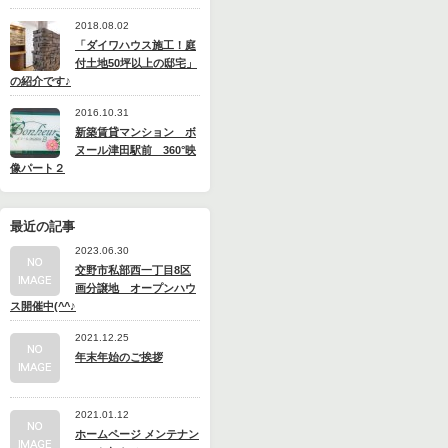
2018.08.02
「ダイワハウス施工！庭
付土地50坪以上の邸宅」
の紹介です♪
2016.10.31
新築賃貸マンション ボ
ヌール津田駅前 360°映
像パート２
最近の記事
2023.06.30
交野市私部西一丁目8区
画分譲地 オープンハウ
ス開催中(^^♪
2021.12.25
年末年始のご挨拶
2021.01.12
ホームページ メンテナン