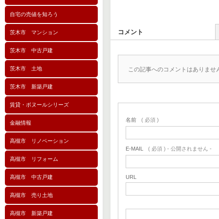
自宅の売値を知ろう
コメント
茨木市 マンション
茨木市 中古戸建
茨木市 土地
この記事へのコメントはありませ
茨木市 新築戸建
賃貸・ボヌールシリーズ
名前
( 必須 )
金融情報
高槻市 リノベーション
E-MAIL
( 必須 ) - 公開されません -
高槻市 リフォーム
高槻市 中古戸建
URL
高槻市 売り土地
高槻市 新築戸建