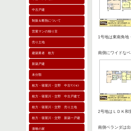
中古戸建
制振＆断熱について
営業マンの独り言
1号地は東南角地
売り土地
南側にワイドなベ
建築業者 枚方
新築戸建
未分類
枚方・寝屋川・交野 中古ﾏﾝｼｮﾝ
枚方・寝屋川・交野 中古戸建て
枚方・寝屋川・交野 売り土地
2号地はＬＤＫ和
枚方・寝屋川・交野 新築一戸建
南側ベランダは出
漆喰の家