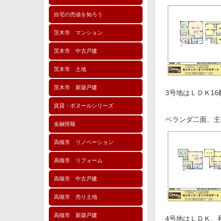
自宅の売値を知ろう
茨木市 マンション
茨木市 中古戸建
茨木市 土地
茨木市 新築戸建
3号地はＬＤＫ1
賃貸・ボヌールシリーズ
ベランダ二面、主
金融情報
高槻市 リノベーション
高槻市 リフォーム
高槻市 中古戸建
高槻市 売り土地
高槻市 新築戸建
4号地はＬＤＫ、