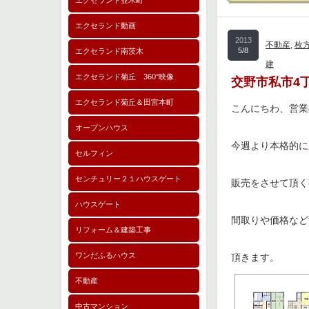
エクセランド並木町
エクセランド動画
2013
不動産
,
枚
5/8
エクセランド南茨木
建
エクセランド菊丘 360°映像
交野市私市4
エクセランド菊丘＆田宮本町
こんにちわ、営業
オープンハウス
今週より本格的に
セルフィン
センチュリー２１ハウスゲート
販売をさせて頂く
ハウスゲート
間取りや価格など
リフォーム＆建築工事
ワンだふるハウス
頂きます。
不動産
中古マンション