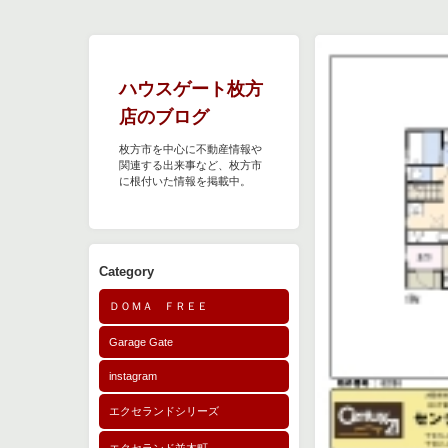
ハウスゲート枚方
店のブログ
枚方市を中心に不動産情報や
関連する出来事など、枚方市
に根付いた情報を掲載中。
Category
ＤＯＭＡ ＦＲＥＥ
Garage Gate
instagram
エクセランドシリーズ