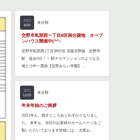
2023
未分類
6/30
交野市私部西一丁目8区画分譲地 オープ
ンハウス開催中(^^♪
交野市私部西1丁目38付近 京阪交野線 交野市
駅 徒歩3分！！ 駅チカマンションのような立
地と小中一貫校【交野みらい学園】 …
2021
未分類
12/25
年末年始のご挨拶
2021年も、残すところあとわずかとなりまし
た。 本年も、当社のお客様やホームページをご
覧いただいております皆様には、 大変お…