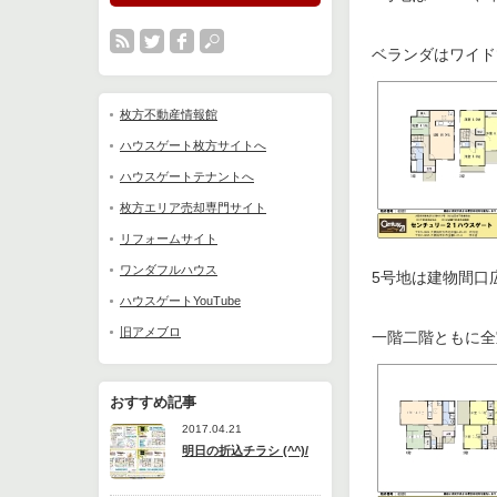
ベランダはワイド
枚方不動産情報館
ハウスゲート枚方サイトへ
ハウスゲートテナントへ
枚方エリア売却専門サイト
リフォームサイト
ワンダフルハウス
5号地は建物間口
ハウスゲートYouTube
旧アメブロ
一階二階ともに全
おすすめ記事
2017.04.21
明日の折込チラシ (^^)/