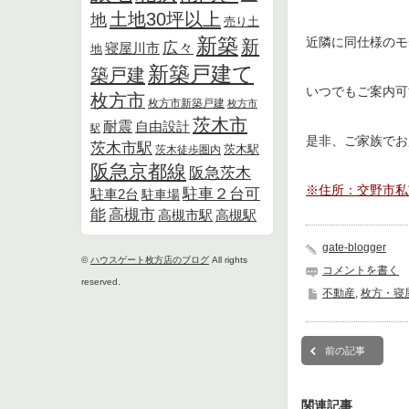
土地30坪以上
地
売り土
新築
近隣に同仕様のモ
新
広々
寝屋川市
地
新築戸建て
築戸建
いつでもご案内可
枚方市
枚方市新築戸建
枚方市
茨木市
耐震
自由設計
駅
是非、ご家族でお
茨木市駅
茨木徒歩圏内
茨木駅
阪急京都線
阪急茨木
※住所：交野市私
駐車２台可
駐車2台
駐車場
能
高槻市
高槻市駅
高槻駅
gate-blogger
©
ハウスゲート枚方店のブログ
All rights
コメントを書く
reserved.
不動産
,
枚方・寝
前の記事
関連記事