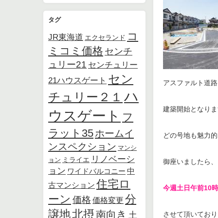
タグ
コ
JR東海道
エクセランド
ミコミ価格
センチ
ュリー21
センチュリー
セン
21ハウスゲート
アスファルト道路
ハ
チュリー２１
建築開始となりま
ウスゲート
フ
ラット35
ホームイ
どの号地も魅力的
ンスペクション
マンシ
リノベーシ
ョン
ミライエ
御座いましたら、
ョン
中
ワイドバルコニー
住宅ロ
古マンション
今週土日午前10
ーン
分
価格
価格変更
北摂
譲地
南向き
土
させて頂いており