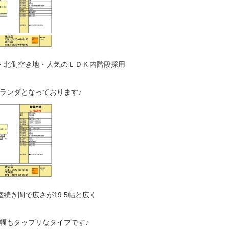
・北側空き地・人気のＬＤＫ内階段採用
ランダとなっております♪
室続き間で広さが19.5帖と広く
幅もタップリなタイプです♪