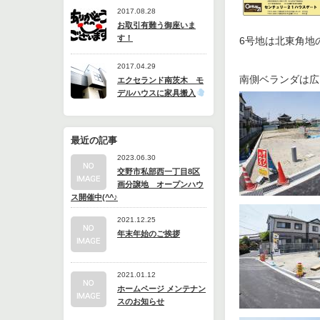
2017.08.28
お取引有難う御座いま
す！
6号地は北東角地
2017.04.29
南側ベランダは広
エクセランド南茨木 モ
デルハウスに家具搬入
最近の記事
2023.06.30
交野市私部西一丁目8区
画分譲地 オープンハウ
ス開催中(^^♪
2021.12.25
年末年始のご挨拶
2021.01.12
ホームページ メンテナン
スのお知らせ