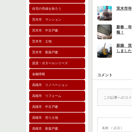
茨木市寺
自宅の売値を知ろう
茨木市 マンション
新春 寺
茨木市 中古戸建
報！
茨木市 土地
新築 茨
しました
茨木市 新築戸建
賃貸・ボヌールシリーズ
金融情報
コメント
高槻市 リノベーション
高槻市 リフォーム
この記事へのコメ
高槻市 中古戸建
高槻市 売り土地
名前
( 必須 )
高槻市 新築戸建