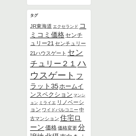
タグ
コ
JR東海道
エクセランド
ミコミ価格
センチ
ュリー21
センチュリー
セン
21ハウスゲート
ハ
チュリー２１
ウスゲート
フ
ラット35
ホームイ
ンスペクション
マンシ
リノベーシ
ョン
ミライエ
ョン
中
ワイドバルコニー
住宅ロ
古マンション
ーン
分
価格
価格変更