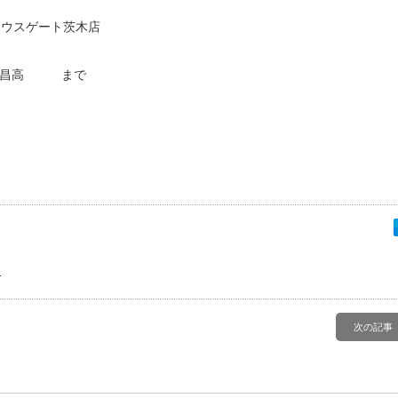
ハウスゲート茨木店
 昌高 まで
建
次の記事