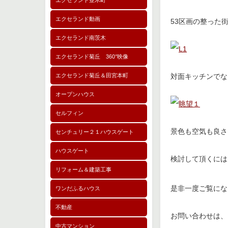
エクセランド並木町
エクセランド動画
53区画の整った
エクセランド南茨木
エクセランド菊丘 360°映像
エクセランド菊丘＆田宮本町
対面キッチンでな
オープンハウス
セルフィン
景色も空気も良さ
センチュリー２１ハウスゲート
ハウスゲート
検討して頂くには
リフォーム＆建築工事
是非一度ご覧に
ワンだふるハウス
不動産
お問い合わせは、
中古マンション