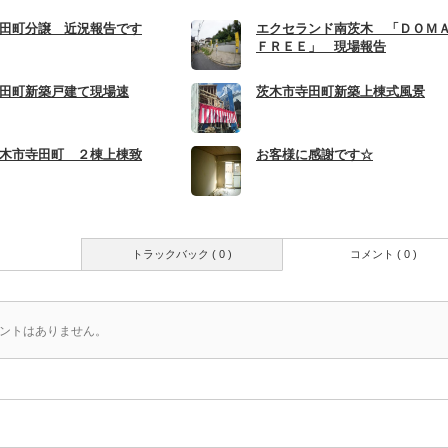
田町分譲 近況報告です
エクセランド南茨木 「ＤＯＭＡ
ＦＲＥＥ」 現場報告
田町新築戸建て現場速
茨木市寺田町新築上棟式風景
木市寺田町 ２棟上棟致
お客様に感謝です☆
トラックバック ( 0 )
コメント ( 0 )
ントはありません。