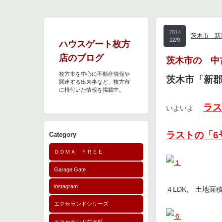
2014
茨木市 新
12/9
ハウスゲート枚方
店のブログ
茨木市の 中
枚方市を中心に不動産情報や
茨木市「新郡
関連する出来事など、枚方市
に根付いた情報を掲載中。
ラス
いよいよ
ラストの「6
Category
ＤＯＭＡ ＦＲＥＥ
Garage Gate
instagram
４LDK, 土地面
エクセランドシリーズ