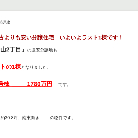
築戸建
古よりも安い分譲住宅 いよいよラスト1棟です！
山2丁目」
の激安分譲地も
トの1棟
となりました。
号棟」 1780万円
です。
積約30.8坪、南東向き
の物件です。