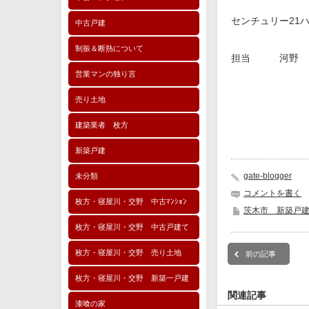
センチュリー21
中古戸建
制振＆断熱について
担当 河野
営業マンの独り言
売り土地
建築業者 枚方
新築戸建
gate-blogger
未分類
コメントを書く
枚方・寝屋川・交野 中古ﾏﾝｼｮﾝ
茨木市 新築戸
枚方・寝屋川・交野 中古戸建て
枚方・寝屋川・交野 売り土地
前の記事
枚方・寝屋川・交野 新築一戸建
関連記事
漆喰の家