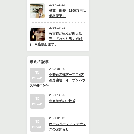
2017.11.13
樟葉 新築 2280万円に
価格変更！
2016.10.31
枚方市が生んだ新人歌
手 「枚かた男」ﾋﾗｶﾀ
ｵ を応援します。
最近の記事
2023.06.30
交野市私部西一丁目8区
画分譲地 オープンハウ
ス開催中(^^♪
2021.12.25
年末年始のご挨拶
2021.01.12
ホームページ メンテナン
スのお知らせ