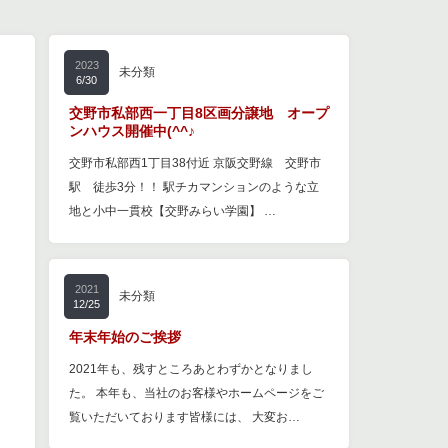
2023
未分類
6/30
交野市私部西一丁目8区画分譲地 オープ
ンハウス開催中(^^♪
交野市私部西1丁目38付近 京阪交野線 交野市
駅 徒歩3分！！ 駅チカマンションのような立
地と小中一貫校【交野みらい学園】 …
2021
未分類
12/25
年末年始のご挨拶
2021年も、残すところあとわずかとなりまし
た。 本年も、当社のお客様やホームページをご
覧いただいております皆様には、 大変お…