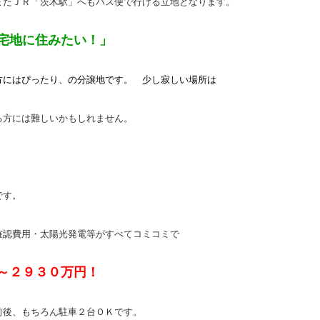
またＪＲ「茨木駅」へもバス便で行ける立地となります。
宅地に住みたい！」
方にはぴったり、の分譲地です。 少し寂しい場所は
る方には難しいかもしれません。
です。
確認費用・太陽光発電等がすべてコミコミで
～２９３０万円！
前後、もちろん駐車２台ＯＫです。