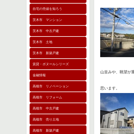
自宅の売値を知ろう
茨木市 マンション
茨木市 中古戸建
茨木市 土地
茨木市 新築戸建
賃貸・ボヌールシリーズ
山並みや、眺望が
金融情報
高槻市 リノベーション
思います。
高槻市 リフォーム
高槻市 中古戸建
高槻市 売り土地
高槻市 新築戸建