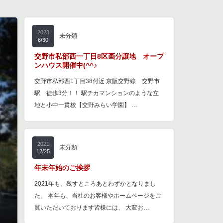
2023
未分類
6/30
交野市私部西一丁目8区画分譲地 オープ
ンハウス開催中(^^♪
交野市私部西1丁目38付近 京阪交野線 交野市
駅 徒歩3分！！ 駅チカマンションのような立
地と小中一貫校【交野みらい学園】 …
2021
未分類
12/25
年末年始のご挨拶
2021年も、残すところあとわずかとなりまし
た。 本年も、当社のお客様やホームページをご
覧いただいております皆様には、 大変お…