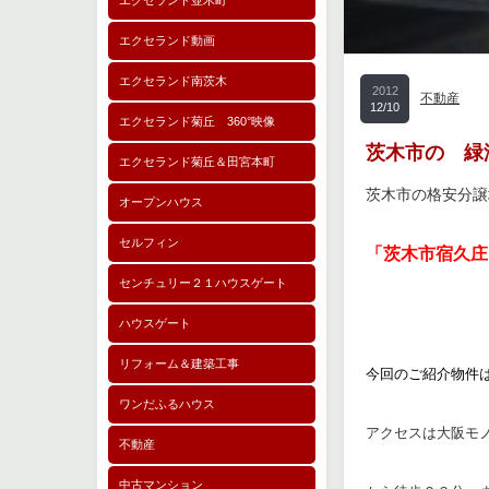
エクセランド並木町
エクセランド動画
エクセランド南茨木
2012
不動産
12/10
エクセランド菊丘 360°映像
茨木市の 
エクセランド菊丘＆田宮本町
茨木市の格安分譲
オープンハウス
セルフィン
「茨木市宿久庄
センチュリー２１ハウスゲート
ハウスゲート
リフォーム＆建築工事
今回のご紹介物件
ワンだふるハウス
アクセスは大阪モ
不動産
中古マンション