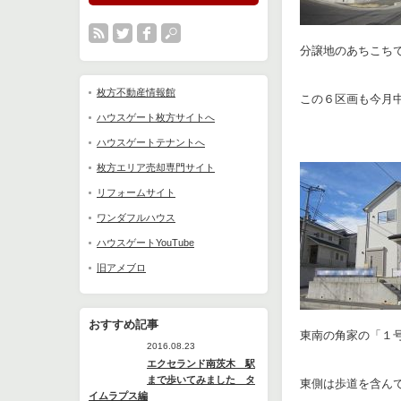
分譲地のあちこち
枚方不動産情報館
この６区画も今月
ハウスゲート枚方サイトへ
ハウスゲートテナントへ
枚方エリア売却専門サイト
リフォームサイト
ワンダフルハウス
ハウスゲートYouTube
旧アメブロ
おすすめ記事
東南の角家の「１
2016.08.23
エクセランド南茨木 駅
まで歩いてみました タ
東側は歩道を含ん
イムラプス編