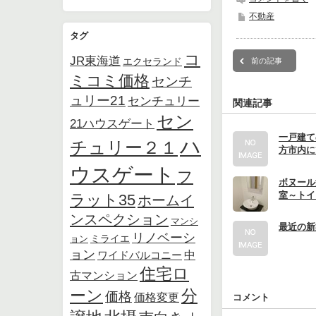
不動産
タグ
コ
JR東海道
エクセランド
前の記事
ミコミ価格
センチ
ュリー21
センチュリー
関連記事
セン
21ハウスゲート
一戸建て
ハ
チュリー２１
方市内に
ウスゲート
フ
ボヌール
室～トイ
ラット35
ホームイ
ンスペクション
マンシ
最近の新
リノベーシ
ョン
ミライエ
ョン
中
ワイドバルコニー
住宅ロ
古マンション
ーン
分
価格
価格変更
コメント