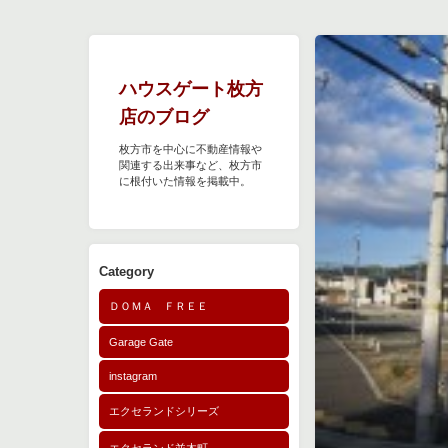
ハウスゲート枚方
店のブログ
枚方市を中心に不動産情報や
関連する出来事など、枚方市
に根付いた情報を掲載中。
Category
ＤＯＭＡ ＦＲＥＥ
Garage Gate
instagram
エクセランドシリーズ