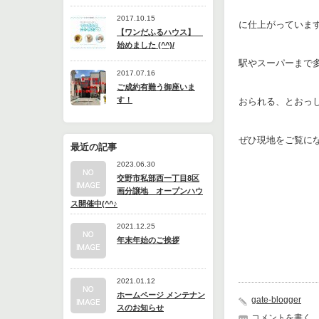
2017.10.15
に仕上がっていま
【ワンだふるハウス】
始めました (^^)/
駅やスーパーまで
2017.07.16
ご成約有難う御座いま
す！
おられる、とおっ
ぜひ現地をご覧に
最近の記事
2023.06.30
交野市私部西一丁目8区
画分譲地 オープンハウ
ス開催中(^^♪
ハウス
2021.12.25
年末年始のご挨拶
2021.01.12
ホームページ メンテナン
gate-blogger
スのお知らせ
コメントを書く