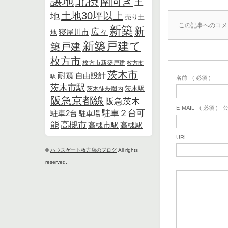
北摂
譲地
南向き
土
土地30坪以上
地
売り土
この記事へのコメ
新築
新
広々
寝屋川市
地
新築戸建て
築戸建
枚方市
枚方市新築戸建
枚方市
茨木市
耐震
自由設計
駅
名前
( 必須 )
茨木市駅
茨木徒歩圏内
茨木駅
阪急京都線
阪急茨木
E-MAIL
( 必須 ) 
駐車２台可
駐車2台
駐車場
能
高槻市
高槻市駅
高槻駅
URL
©
ハウスゲート枚方店のブログ
All rights
reserved.