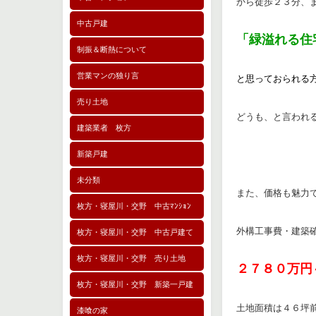
から徒歩２３分、
中古戸建
「緑溢れる住
制振＆断熱について
営業マンの独り言
と思っておられる
売り土地
どうも、と言われ
建築業者 枚方
新築戸建
未分類
また、価格も魅力
枚方・寝屋川・交野 中古ﾏﾝｼｮﾝ
外構工事費・建築
枚方・寝屋川・交野 中古戸建て
枚方・寝屋川・交野 売り土地
２７８０万円
枚方・寝屋川・交野 新築一戸建
土地面積は４６坪
漆喰の家