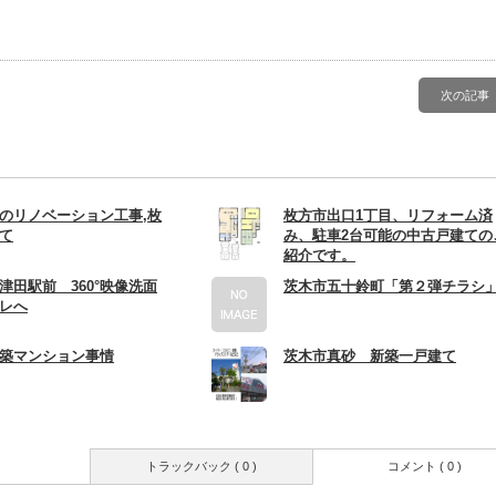
次の記事
のリノベーション工事,枚
枚方市出口1丁目、リフォーム済
て
み、駐車2台可能の中古戸建ての
紹介です。
津田駅前 360°映像洗面
茨木市五十鈴町「第２弾チラシ
レへ
築マンション事情
茨木市真砂 新築一戸建て
トラックバック ( 0 )
コメント ( 0 )