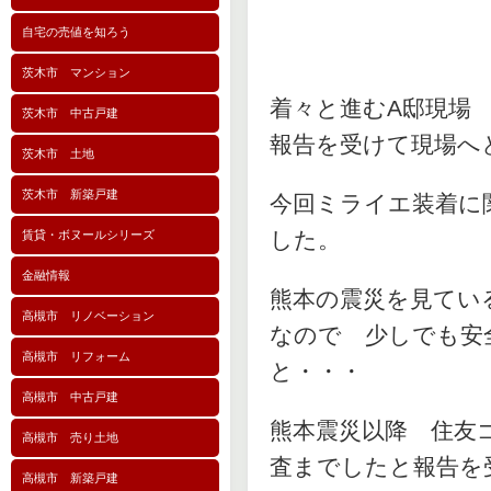
自宅の売値を知ろう
茨木市 マンション
着々と進むA邸現場
茨木市 中古戸建
報告を受けて現場へ
茨木市 土地
茨木市 新築戸建
今回ミライエ装着に
した。
賃貸・ボヌールシリーズ
金融情報
熊本の震災を見てい
高槻市 リノベーション
なので 少しでも安
高槻市 リフォーム
と・・・
高槻市 中古戸建
熊本震災以降 住友
高槻市 売り土地
査までしたと報告を
高槻市 新築戸建