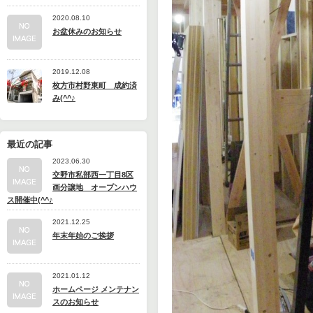
2020.08.10
お盆休みのお知らせ
2019.12.08
枚方市村野東町 成約済
み(^^♪
最近の記事
2023.06.30
交野市私部西一丁目8区
画分譲地 オープンハウ
ス開催中(^^♪
2021.12.25
年末年始のご挨拶
2021.01.12
ホームページ メンテナン
スのお知らせ