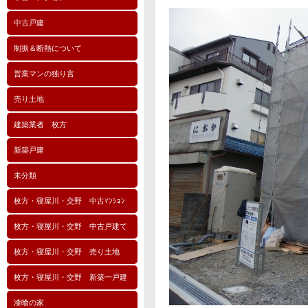
中古戸建
制振＆断熱について
営業マンの独り言
売り土地
建築業者 枚方
新築戸建
未分類
枚方・寝屋川・交野 中古ﾏﾝｼｮﾝ
枚方・寝屋川・交野 中古戸建て
枚方・寝屋川・交野 売り土地
枚方・寝屋川・交野 新築一戸建
漆喰の家