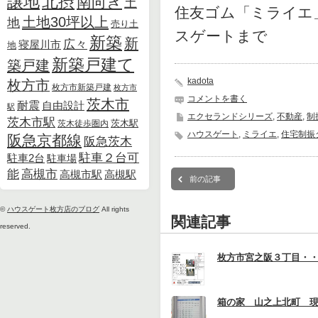
北摂
譲地
南向き
土
住友ゴム「ミライエ
土地30坪以上
地
売り土
スゲートまで
新築
新
広々
寝屋川市
地
新築戸建て
築戸建
kadota
枚方市
枚方市新築戸建
枚方市
コメントを書く
茨木市
耐震
自由設計
駅
エクセランドシリーズ
,
不動産
,
制
茨木市駅
茨木徒歩圏内
茨木駅
ハウスゲート
,
ミライエ
,
住宅制振
阪急京都線
阪急茨木
駐車２台可
駐車2台
駐車場
能
高槻市
高槻市駅
高槻駅
前の記事
©
ハウスゲート枚方店のブログ
All rights
関連記事
reserved.
枚方市宮之阪３丁目・
箱の家 山之上北町 