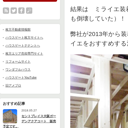
結果は ミライエ装
も倒壊していた）！
枚方不動産情報館
弊社が2013年から
ハウスゲート枚方サイトへ
イエをおすすめする
ハウスゲートテナントへ
枚方エリア売却専門サイト
リフォームサイト
ワンダフルハウス
ハウスゲートYouTube
旧アメブロ
おすすめ記事
2018.05.27
セントプレイス大阪ガー
デンアクアコート 販売
予定です。