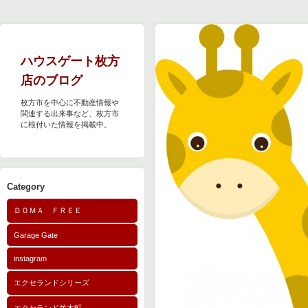
ハウスゲート枚方
店のブログ
枚方市を中心に不動産情報や
関連する出来事など、枚方市
に根付いた情報を掲載中。
Category
ＤＯＭＡ ＦＲＥＥ
Garage Gate
instagram
エクセランドシリーズ