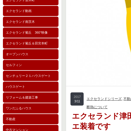
エクセランド並木町
エクセランド動画
エクセランド南茨木
エクセランド菊丘 360°映像
エクセランド菊丘＆田宮本町
オープンハウス
セルフィン
センチュリー２１ハウスゲート
ハウスゲート
2017
リフォーム＆建築工事
エクセランドシリーズ
,
不動
3/11
断熱について
ワンだふるハウス
エクセランド津
不動産
エ装着です
中古マンション