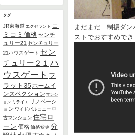
タグ
コ
JR東海道
まだまだ 制振ダン
エクセランド
ミコミ価格
センチ
ストでおすすめでき
ュリー21
センチュリー
セン
21ハウスゲート
ハ
チュリー２１
ウスゲート
フ
ラット35
ホームイ
ンスペクション
マンシ
リノベーシ
ョン
ミライエ
ョン
中
ワイドバルコニー
住宅ロ
古マンション
ーン
分
価格
価格変更