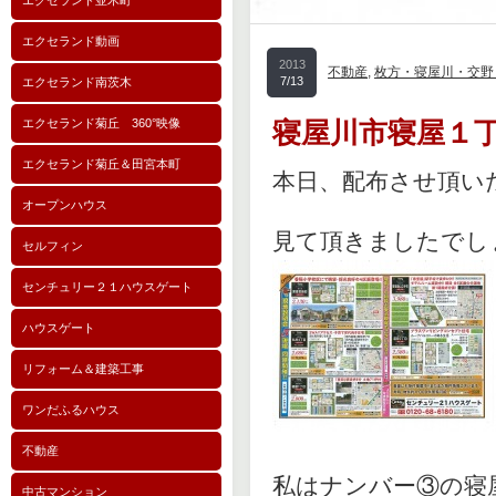
エクセランド並木町
エクセランド動画
2013
不動産
,
枚方・寝屋川・交野
7/13
エクセランド南茨木
エクセランド菊丘 360°映像
寝屋川市寝屋１
エクセランド菊丘＆田宮本町
本日、配布させ頂い
オープンハウス
見て頂きましたでし
セルフィン
センチュリー２１ハウスゲート
ハウスゲート
リフォーム＆建築工事
ワンだふるハウス
不動産
私はナンバー③の寝
中古マンション