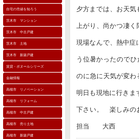
夕方までは、お天気
自宅の売値を知ろう
茨木市 マンション
上がり、尚かつ凄く
茨木市 中古戸建
現場なんで、熱中症
茨木市 土地
茨木市 新築戸建
う位暑かったのでひ
賃貸・ボヌールシリーズ
のに急に天気が変わ
金融情報
高槻市 リノベーション
明日も現地に行きま
高槻市 リフォーム
下さい。 楽しみの
高槻市 中古戸建
高槻市 売り土地
担当 大西
高槻市 新築戸建