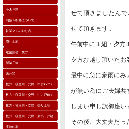
中古戸建
せて頂きましたんで
制振＆断熱について
せて頂きます。
営業マンの独り言
売り土地
午前中に１組・夕方
建築業者 枚方
夕方お越し頂いたお
新築戸建
未分類
最中に急に豪雨にみ
枚方・寝屋川・交野 中古ﾏﾝｼｮﾝ
が無い為にご夫婦共
枚方・寝屋川・交野 中古戸建て
しまい申し訳御座い
枚方・寝屋川・交野 売り土地
枚方・寝屋川・交野 新築一戸建
その後、大丈夫だっ
漆喰の家