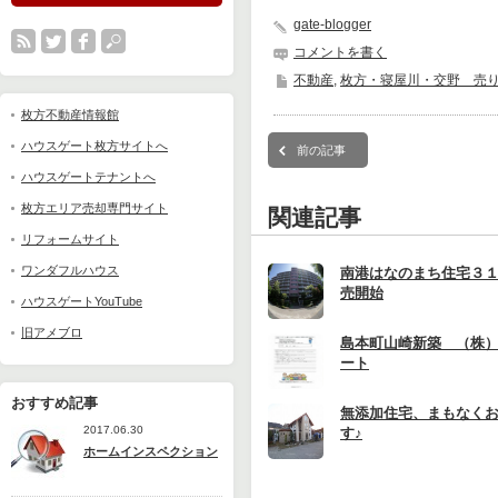
gate-blogger
コメントを書く
不動産
,
枚方・寝屋川・交野 売
枚方不動産情報館
ハウスゲート枚方サイトへ
前の記事
ハウスゲートテナントへ
枚方エリア売却専門サイト
関連記事
リフォームサイト
ワンダフルハウス
南港はなのまち住宅３
売開始
ハウスゲートYouTube
旧アメブロ
島本町山崎新築 （株
ート
おすすめ記事
無添加住宅、まもなく
2017.06.30
す♪
ホームインスペクション