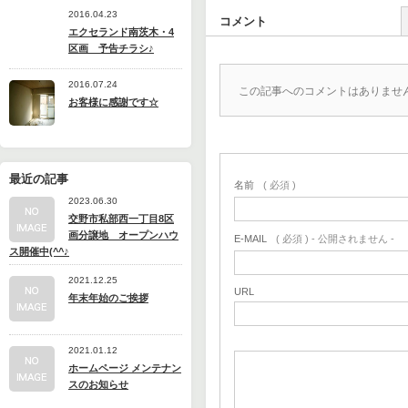
2016.04.23
コメント
エクセランド南茨木・4
区画 予告チラシ♪
2016.07.24
この記事へのコメントはありませ
お客様に感謝です☆
最近の記事
名前
( 必須 )
2023.06.30
交野市私部西一丁目8区
画分譲地 オープンハウ
E-MAIL
( 必須 ) - 公開されません -
ス開催中(^^♪
2021.12.25
URL
年末年始のご挨拶
2021.01.12
ホームページ メンテナン
スのお知らせ