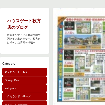
ハウスゲート枚方
店のブログ
枚方市を中心に不動産情報や
関連する出来事など、枚方市
に根付いた情報を掲載中。
Category
ＤＯＭＡ ＦＲＥＥ
Garage Gate
instagram
エクセランドシリーズ