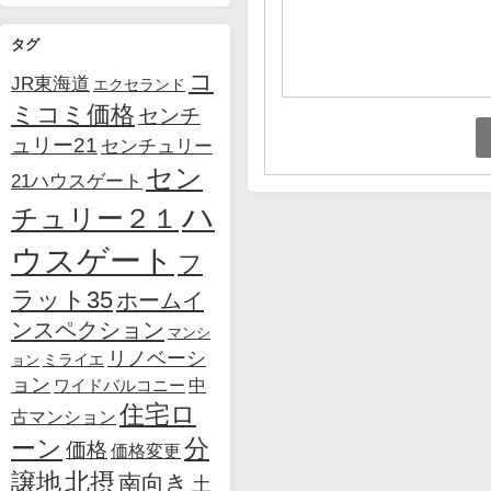
タグ
コ
JR東海道
エクセランド
ミコミ価格
センチ
ュリー21
センチュリー
セン
21ハウスゲート
ハ
チュリー２１
ウスゲート
フ
ラット35
ホームイ
ンスペクション
マンシ
リノベーシ
ョン
ミライエ
ョン
中
ワイドバルコニー
住宅ロ
古マンション
ーン
分
価格
価格変更
北摂
譲地
南向き
土