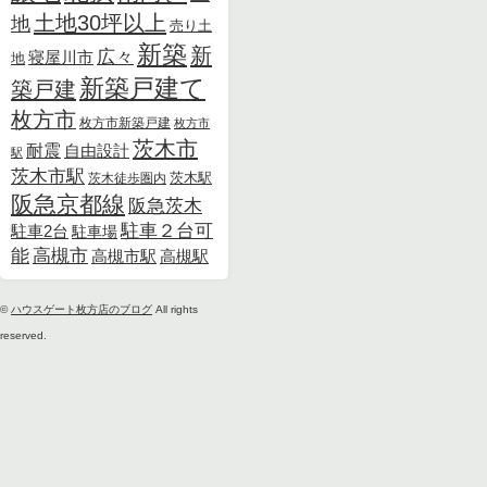
土地30坪以上
地
売り土
新築
新
広々
寝屋川市
地
新築戸建て
築戸建
枚方市
枚方市新築戸建
枚方市
茨木市
耐震
自由設計
駅
茨木市駅
茨木徒歩圏内
茨木駅
阪急京都線
阪急茨木
駐車２台可
駐車2台
駐車場
能
高槻市
高槻市駅
高槻駅
©
ハウスゲート枚方店のブログ
All rights
reserved.