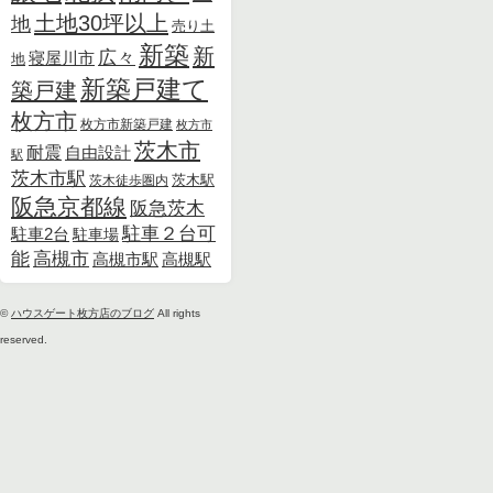
土地30坪以上
地
売り土
新築
新
広々
寝屋川市
地
新築戸建て
築戸建
枚方市
枚方市新築戸建
枚方市
茨木市
耐震
自由設計
駅
茨木市駅
茨木徒歩圏内
茨木駅
阪急京都線
阪急茨木
駐車２台可
駐車2台
駐車場
能
高槻市
高槻市駅
高槻駅
©
ハウスゲート枚方店のブログ
All rights
reserved.