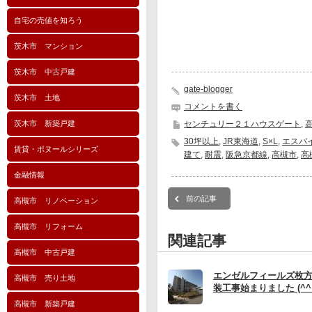
自宅の売値を知ろう
茨木市 マンション
茨木市 中古戸建
gate-blogger
茨木市 土地
コメントを書く
茨木市 新築戸建
センチュリー２１ハウスゲート
,
30坪以上
,
JR東海道
,
S×L
,
エスバ
賃貸・ボヌールシリーズ
建て
,
耐震
,
阪急京都線
,
高槻市
,
高
金融情報
前の記事
高槻市 リノベーション
高槻市 リフォーム
関連記事
高槻市 中古戸建
エンゼルフィールズ枚
高槻市 売り土地
装工事始まりました (^^
高槻市 新築戸建