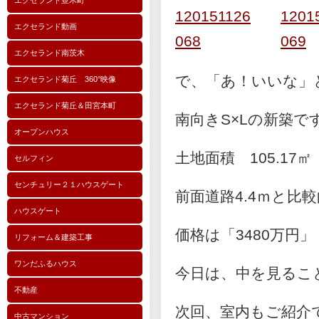
エクセランド並木町
エクセランド動画
エクセランド南茨木
で、「あ！いいな」
エクセランド菊丘 360°映像
エクセランド菊丘＆田宮本町
南向きS×Lの新築で
オープンハウス
土地面積 105.17
セルフィン
センチュリー２１ハウスゲート
前面道路4.4ｍと比
ハウスゲート
価格は「3480万円」
リフォーム＆建築工事
ワンだふるハウス
今日は、中を見るこ
不動産
次回、室内もご紹介
中古マンション