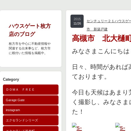
2015
センチュリー２１ハウスゲ
11/26
ハウスゲート枚方
市 新築戸建
店のブログ
高槻市 北大樋
枚方市を中心に不動産情報や
関連する出来事など、枚方市
みなさまこんにちは
に根付いた情報を掲載中。
日々、時間があれば
ております。
Category
ＤＯＭＡ ＦＲＥＥ
今日も天候はあまり
Garage Gate
く撮影し、みなさま
instagram
た！
エクセランドシリーズ