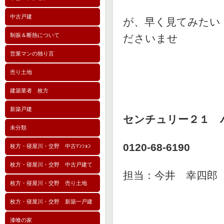
中古戸建
が、早く見てみたい
制振＆断熱について
ださいませ
営業マンの独り言
売り土地
建築業者 枚方
新築戸建
センチュリー２１ 
未分類
0120-68-6190
枚方・寝屋川・交野 中古ﾏﾝｼｮﾝ
枚方・寝屋川・交野 中古戸建て
担当：今井 幸四郎
枚方・寝屋川・交野 売り土地
枚方・寝屋川・交野 新築一戸建
漆喰の家