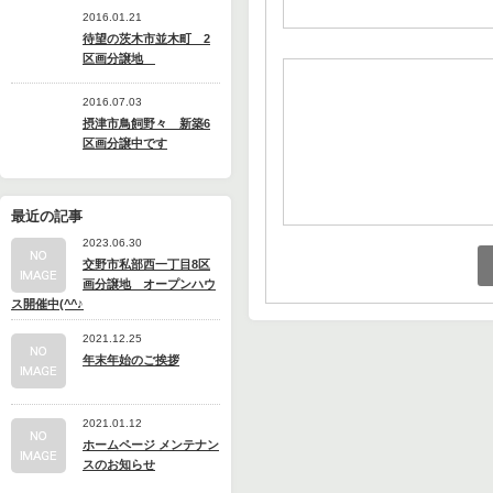
2016.01.21
待望の茨木市並木町 2
区画分譲地
2016.07.03
摂津市鳥飼野々 新築6
区画分譲中です
最近の記事
2023.06.30
交野市私部西一丁目8区
画分譲地 オープンハウ
ス開催中(^^♪
2021.12.25
年末年始のご挨拶
2021.01.12
ホームページ メンテナン
スのお知らせ