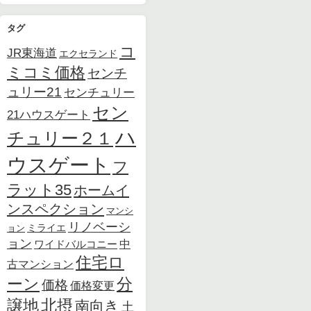
タグ
コ
JR東海道
エクセランド
ミコミ価格
センチ
ュリー21
センチュリー
セン
21ハウスゲート
ハ
チュリー２１
ウスゲート
フ
ラット35
ホームイ
ンスペクション
マンシ
リノベーシ
ョン
ミライエ
ョン
中
ワイドバルコニー
住宅ロ
古マンション
ーン
分
価格
価格変更
北摂
譲地
南向き
土