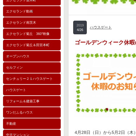
エクセランド並木町
エクセランド動画
エクセランド南茨木
2019
ハウスゲート
4/26
エクセランド菊丘 360°映像
ゴールデンウィーク休暇の
エクセランド菊丘＆田宮本町
オープンハウス
セルフィン
センチュリー２１ハウスゲート
ハウスゲート
リフォーム＆建築工事
ワンだふるハウス
不動産
4月28日（日）から5月2日（
中古マンション