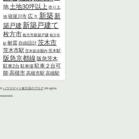
土地30坪以上
地
売り土
新築
新
広々
寝屋川市
地
新築戸建て
築戸建
枚方市
枚方市新築戸建
枚方市
茨木市
耐震
自由設計
駅
茨木市駅
茨木徒歩圏内
茨木駅
阪急京都線
阪急茨木
駐車２台可
駐車2台
駐車場
能
高槻市
高槻市駅
高槻駅
©
ハウスゲート枚方店のブログ
All rights
reserved.