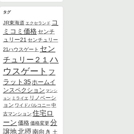
タグ
コ
JR東海道
エクセランド
ミコミ価格
センチ
ュリー21
センチュリー
セン
21ハウスゲート
ハ
チュリー２１
ウスゲート
フ
ラット35
ホームイ
ンスペクション
マンシ
リノベーシ
ョン
ミライエ
ョン
中
ワイドバルコニー
住宅ロ
古マンション
ーン
分
価格
価格変更
北摂
譲地
南向き
土