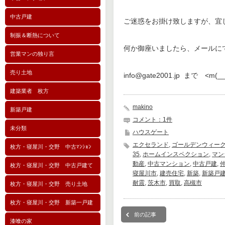
中古戸建
ご迷惑をお掛け致しますが、宜
制振＆断熱について
何か御座いましたら、メールに
営業マンの独り言
売り土地
info@gate2001.jp まで <m(_
建築業者 枚方
makino
新築戸建
コメント：1件
未分類
ハウスゲート
エクセランド
,
ゴールデンウィー
枚方・寝屋川・交野 中古ﾏﾝｼｮﾝ
35
,
ホームインスペクション
,
マン
動産
,
中古マンション
,
中古戸建
,
枚方・寝屋川・交野 中古戸建て
寝屋川市
,
建売住宅
,
新築
,
新築戸
耐震
,
茨木市
,
買取
,
高槻市
枚方・寝屋川・交野 売り土地
枚方・寝屋川・交野 新築一戸建
前の記事
漆喰の家