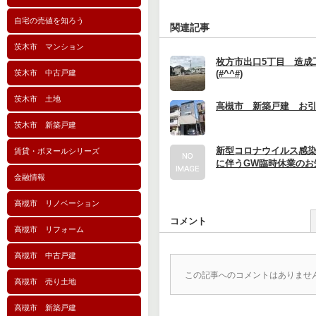
自宅の売値を知ろう
関連記事
茨木市 マンション
枚方市出口5丁目 造成
茨木市 中古戸建
(#^^#)
茨木市 土地
高槻市 新築戸建 お引渡
茨木市 新築戸建
新型コロナウイルス感
賃貸・ボヌールシリーズ
に伴うGW臨時休業のお
金融情報
高槻市 リノベーション
コメント
高槻市 リフォーム
高槻市 中古戸建
この記事へのコメントはありませ
高槻市 売り土地
高槻市 新築戸建