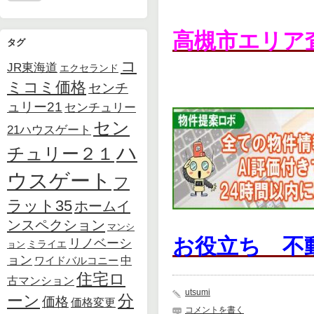
高槻市エリア
タグ
コ
JR東海道
エクセランド
ミコミ価格
センチ
ュリー21
センチュリー
セン
21ハウスゲート
ハ
チュリー２１
ウスゲート
フ
ラット35
ホームイ
ンスペクション
マンシ
お役立ち 不
リノベーシ
ョン
ミライエ
ョン
中
ワイドバルコニー
住宅ロ
古マンション
utsumi
ーン
分
価格
価格変更
コメントを書く