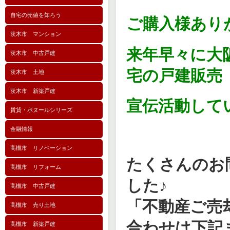
自宅の売値を知ろう
ご購入様あり
茨木市 マンション
来年早々に大
茨木市 中古戸建
宅の戸建販
茨木市 土地
茨木市 新築戸建
宣伝活動して
賃貸・ボヌールシリーズ
金融情報
高槻市 リノベーション
たくさんのお
高槻市 リフォーム
した♪
高槻市 中古戸建
「不動産ご売
高槻市 売り土地
合わせは下記
高槻市 新築戸建