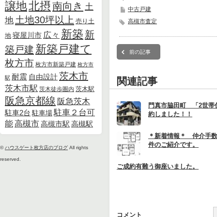
北摂
譲地
南向き
土
中古戸建
土地30坪以上
地
売り土
高槻市査定
新築
新
広々
寝屋川市
地
新築戸建て
築戸建
前の記事
枚方市
枚方市新築戸建
枚方市
茨木市
耐震
自由設計
駅
関連記事
茨木市駅
茨木徒歩圏内
茨木駅
阪急京都線
阪急茨木
門真市脇田町 「2世帯
駐車２台可
駐車2台
駐車場
約しました！！
能
高槻市
高槻市駅
高槻駅
＊新着情報＊ 仲介手
件のご紹介です。
©
ハウスゲート枚方店のブログ
All rights
reserved.
ご成約有難う御座いました。
コメント