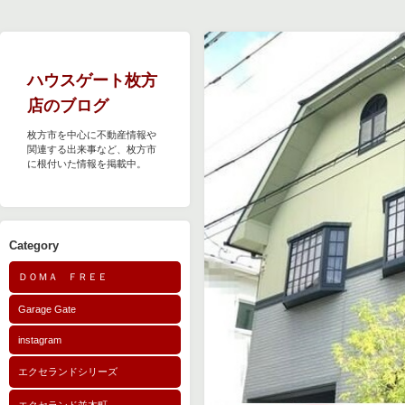
ハウスゲート枚方
店のブログ
枚方市を中心に不動産情報や
関連する出来事など、枚方市
に根付いた情報を掲載中。
Category
ＤＯＭＡ ＦＲＥＥ
Garage Gate
instagram
エクセランドシリーズ