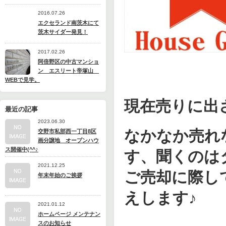
2016.07.26
エクセランド南茨木にて
茨木サイダー発見！
2017.02.26
阿倍野区の中古マンショ
ン エスリート帝塚山
WEBで見学。
現在売りに出
最近の記事
2023.06.30
なかなか売れ
交野市私部西一丁目8区
画分譲地 オープンハウ
ス開催中(^^♪
す、聞くのは
2021.12.25
ご売却に際し
年末年始のご挨拶
えします♪
2021.01.12
ホームページ メンテナン
スのお知らせ