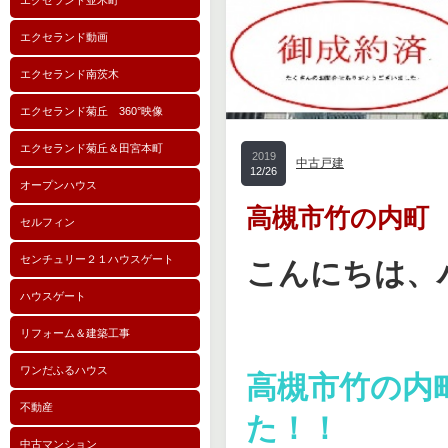
エクセランド並木町
エクセランド動画
エクセランド南茨木
エクセランド菊丘 360°映像
エクセランド菊丘＆田宮本町
2019
中古戸建
12/26
オープンハウス
高槻市竹の内町
セルフィン
センチュリー２１ハウスゲート
こんにちは、
ハウスゲート
リフォーム＆建築工事
ワンだふるハウス
高槻市竹の内
不動産
た！！
中古マンション