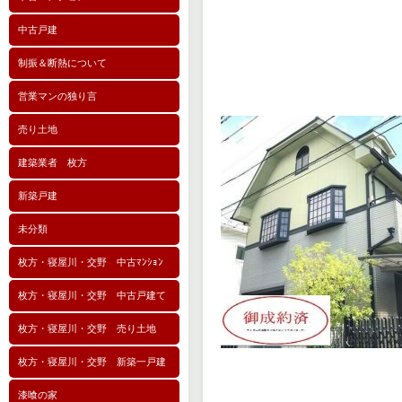
中古戸建
制振＆断熱について
営業マンの独り言
売り土地
建築業者 枚方
新築戸建
未分類
枚方・寝屋川・交野 中古ﾏﾝｼｮﾝ
枚方・寝屋川・交野 中古戸建て
枚方・寝屋川・交野 売り土地
枚方・寝屋川・交野 新築一戸建
漆喰の家